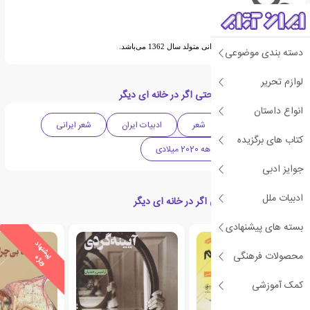
معصومه مرشدی شاعر ایرانی متولد سال 1362 می‌باشد.
دسته بندی موضوعی
لوازم تحریر
دسته بندی های کتاب حتی اگر در خانه ای دیگر
انواع داستان
ادبیات معاصر
شعر
ادبیات ایران
شعر ایرانی
کتاب های برگزیده
شعر معاصر
دهه 2020 میلادی
جوایز ادبی
ادبیات ملل
کتاب های مرتبط با حتی اگر در خانه ای دیگر
بسته های پیشنهادی
ی
ش
ن
ه
ا
د
و
ی
ژ
ی
ش
ن
ه
ا
د
و
ی
ژ
محصولات فرهنگی
پ
ه
پ
ه
کمک آموزشی