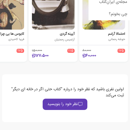
مجله‌ی ایران‌کتاب
چی بخونم؟
احتمالا آرامم
آیینه گردی
کابوس ها بی چرا
خوشه رحمانی
آرتمیس رحمتیان
فریبا کاحیدی
٪25
150،000
٪15
80،000
٪25
127،500
60،000
اولین نفری باشید که نظر خود را درباره "کتاب حتی اگر در خانه ای دیگر"
ثبت می‌کند
نظر خود را بنویسید