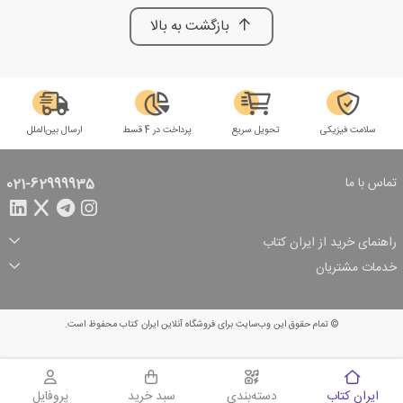
بازگشت به بالا
سلامت فیزیکی
تحویل سریع
پرداخت در 4 قسط
ارسال بین‌الملل
تماس با ما
021-62999935
راهنمای خرید از ایران کتاب
ثبت سفارش
شیوه پرداخت
خدمات مشتریان
تخفیف‌های خرید
شرایط ارسال سفارش
درباره ما
شرایط استفاده
حریم خصوصی
پیگیری سفارش
بازگرداندن سفارش
پرسش‌های متداول
© تمام حقوق این وب‌سایت برای فروشگاه آنلاین ایران کتاب محفوظ است.
سبد خرید
ایران کتاب
دسته‌بندی
سبد خرید
پروفایل