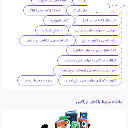
فانتزی
کتاب کودک
قصه های یک جورکی
چی بخونم؟
فهرست برترین کتاب های کودک
کودک (۹-۱۱ سال | +9)
خردسال (۶-۸ سال | +6)
کتاب تصویری
دوستی - مهارت های اجتماعی
داستان کودکانه
رشد کلامی و تقویت زبان
رشد اجتماعی، ارتباطی و عاطفی
تفکر خلاق - مهارت های شناختی
توانایی سازگاری - مهارت های اجتماعی
سواد زیست محیطی (حفاظت از طبیعت)
تقویت گفتار و مهارت های زبان آموزی
علوم و محیط زیست
مقالات مرتبط با کتاب لوراکس