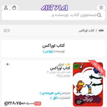
دسته‌بندی
ورود 
سبد خرید
جستجوی کتاب، نویسنده و...
خانه
/
کتاب لوراکس
کتاب لوراکس
نویسنده:
زیوس
پیشنهاد ویژه
4.3
از
1
رأی
کتاب لوراکس
قصه های یک جورکی 4
The Lorax
مترجم:
رضی هیرمندی
انتشارات:
افق
1
228،750
٪25
305،000