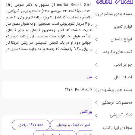
تئودور سوس گایزل (Theodor Seuss Geisel) مشهور به دکتر سوس (Dr.
Seuss) (متولد ۲ مارس ۱۹۰۴، درگذشته ۲۴ سپتامبر ۱۹۹۱) داستان‌نویس آمریکایی
دسته بندی موضوعی
کودکان بود. او کارهای زیاد انجام داده است که شامل ۱۱ ویژه برنامه تلویزیونی، ۴ فیلم
برجسته، یک فیلم موزیکال و ۴ سریال تلویزیونی است. همچنین او به عنوان مصور ساز
لوازم تحریر
در انجمنهای انتشاراتی فعالیت داشت که قابل توجه‌ترین کارهای او برای کارهای
"تندرفتن" و "نفت استاندارد" به عنوان یک کارتونیست سیاسی برای روزنامه نیویورک
انواع داستان
سیتی بود. در زمان جنگ جهانی دوم او در یک انجمن انیمیشن در ارتش امریکا کار
می‌کرد جایی که او "طراحی برای مرگ" را نوشت که بعدها برنده جایزه مستندسازی در
کتاب های برگزیده
سال ۱۹۴۷ شد.
جوایز ادبی
ویژگی های کتاب لوراکس
ادبیات ملل
بسته های پیشنهادی
نامزد نشان خواننده جوان کالیفرنیا سال 1976
محصولات فرهنگی
دسته بندی های کتاب لوراکس
کمک آموزشی
ادبیات آمریکا
ادبیات کودک و نوجوان
دهه 1970 میلادی
مجله‌ی ایران‌کتاب