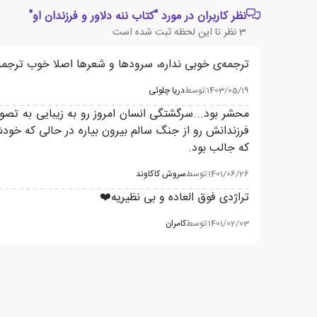
نظر کاربران در مورد "کتاب ننه دلاور و فرزندان او"
3
نظر تا این لحظه ثبت شده است
ترجمه‌ی خوبی نداره، سرود‌ها و شعر‌ها اصلا خوب ترجمه 
1403/05/19
|
توسط
دریا چلوئی
محشر بود...سرگشتگی انسان امروز رو به زیبایی به تصوی
فرزندانش رو از جنگ سالم بیرون بیاره در حالی که خ
که جالب بود.
1401/06/26
|
توسط
سروش كاكاوند
تراژدی فوق العاده و بی نظیریه❤️
1401/02/03
|
توسط
کامران