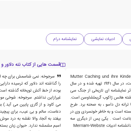
ادبیات نمایشی
نمایشنامه درام
قسمت هایی از کتاب ننه دلاور و ف
برشت ، که به زبان آلمانی با عنوان Mutter Caching und ihre Kinder : Eine
سرجوخه: نمی شناسمش برای چه اسم
Chronik aus dem Dreissigjahrigen Krieg ،نوشته شده است، در سال 1941 تهیه شده و در سال
را گذاشته اند دلاور که ترسیده دارا
 است ، این اثر نمایشنامه ای تاریخی از جنگ سی
بوده، از خط آتش توپخانه گذشته است.
 بر اساس رمان (picaresque Simplicissimus (1669 نوشته هانس ژاکوب گریملشاوسن است.
غیرازاین نداشتم. سرجوخه: شوخی موقو
خش شوروی برلین با ترانه دل داسو ، به صحنه برد. طرح
می کاود و از گاری پایین می آید.) ب
سته است و به خاطر خونسردی وی در
دعاست، سالم و بی عیب، برای پیچیدن
شجاعت است . یکی پس از دیگری سه
بیفتد به آنجا، والا نقشه به درد م
ات Merriam-Webste
اسبم مشمشه ندارد. حیوان زبان بسته م