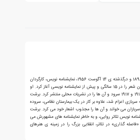
برتولت برشت، زاده ی 10 فوریه ی 1898 و درگذشته ی 14 آگوست 1956، نمایشنامه نویس، کارگردان
تئاتر و شاعر آلمانی بود. برشت سرودن شعر را در 15 سالگی و پیش از نمایشنامه نویسی آغاز کرد. او
نخستین اشعارش را بین سال های 1914 و 1917 سرود و آن ها را در نشریات محلی منتشر کرد. برشت
ه خدمت سربازی اعزام شد، علاوه بر کار در یک بیمارستان نظامی، سروده
ی سربازان می خواند و آن ها را مجذوب اشعار خود می کرد. برشت
یشنامه نویس تئاتر روایی، و به خاطر نمایشنامه های مشهورش می
فاصله گذاری» در تئاتر، انقلابی بزرگ را در زمینه ی هنرهای