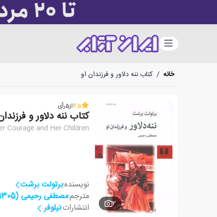
دسته‌بندی
خانه
/
کتاب ننه دلاور و فرزندان او
4.5
از
5
رأی
کتاب ننه دلاور و فرزندان
r Courage and Her Children
نویسنده:
برتولت برشت
مترجم:
مصطفی رحیمی (1305)
2
انتشارات:
نیلوفر