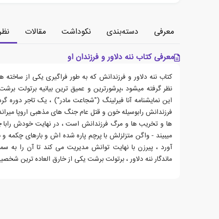
معرفی
دسته‌بندی
نکوداشت
مقالات
نظر
معرفی کتاب ننه دلاور و فرزندان او
کتاب ننه دلاور و فرزندانش که به طور فراگیری یکی از ساخته 
نظر گرفته میشود ،پرشورترین و عمیق ترین بیانیه برتولت بر
این نمایشنامه آنا فیرلینگ ("شجاعت مادر") ، یک تاجر دوره گرد ر
فرزندانش رابوسیله خون و قتل عام جنگ های مذهبی اروپا میراند
ها و تخریب ها و مرگ فرزندانش است ، در نهایت خودش رابا چیزی
میبیند - واگن متزلزلش با پرچم پاره شده اش و بارهای چکمه و
آورد ، پیرزن با نهایت توانش مدیریت می کند تا آن را به 
ماندگار ننه دلاور ، برتولت برشت یکی از خارق العاده ترین شخص