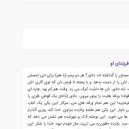
رزندان او
ش را گذاشته اند دلاور؟ هر دو پسر:(با هم) برای این اسمش
یی اش را از دست بدهد و با پنجاه تا قرص نان که توی گاری اش
 ننه دلاور: نان ها داشت کیک می زد. وقت هم کم بود. چاره ای
ف! ورقه هایت را بیاور بیرون. دلاور:(داخل یک قوطی فلزی را
فرمایید! این هم تمام ورقه های من، سرکار. این یکی یک کتاب
 خیار. این یکی هم نقشه ولایت مراوی. خدا کند روزی گذارم
وش ها می خورد. این نوشته لاک و مهرشده هم نشان می دهد که
رد. پانزده «فلورن» می ارزید، مال خودم نبود. خدا را شکر. این