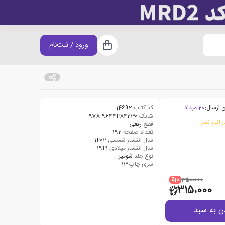
ورود / ثبت‌نام
سبد خرید
 ارسال:
20 مرداد
کد کتاب:
14692
شابک:
978-9644484230
 انبار نشر
قطع:
رقعی
تعداد صفحه:
192
سال انتشار شمسی:
1402
سال انتشار میلادی:
1941
نوع جلد:
شومیز
سری چاپ:
13
٪10
350،000
315،000
ن به سبد