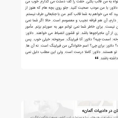
واه به من قالب بکنی. حقت را کف دستت می گذارم. خوب می
 دلاور: با من مودب صحبت کنید. جلو روی بچه هام که هنوز از
ید که می خواهم به شما قالب کنم. من با جنابعالی طرف نیستم.
ارم، آن هم قیافه نجیب و معصومم است. حالا اگر شما نمی
 نیست. برای خاطر شما نمی توانم مهر به صورتم بزنم. مأمور
زن از آن ماجراجوها باشد. تو قشون انضباط می خواهند. دلاور:
ه: اسمت چیه؟ دلاور: آنا فیرلینگ. سرجوخه: خیلی خوب. پس
؟ دلاور: برای چی؟ اسم خانوادگی من فیرلینگ است. نه آن ها.
تو هستند. دلاور: کاملا درست است. ولی این مطلب دلیل نمی
اشته باشند.
ن در «ادبیات آلمان»
انند پیشینه ی هنرهای زیبا و سینما در این کشور، وسعت شگفت انگیزی