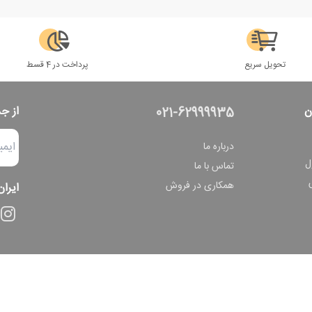
تحویل سریع
پرداخت در 4 قسط
ن
از ج
021-62999935
درباره ما
ل
تماس با ما
همکاری در فروش
ایران