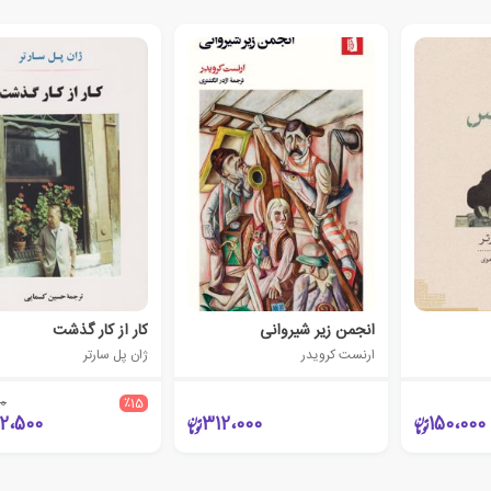
انجمن زیر شیروانی
کار از کار گذشت
ارنست کرویدر
ژان پل سارتر
0
٪15
2،500
312،000
150،000