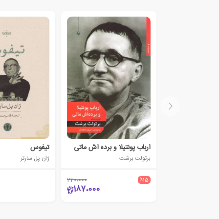
ارباب پونتیلا و برده اش ماتی
تیفوس
برتولت برشت
ژان پل سارتر
220،000
٪15
187،000