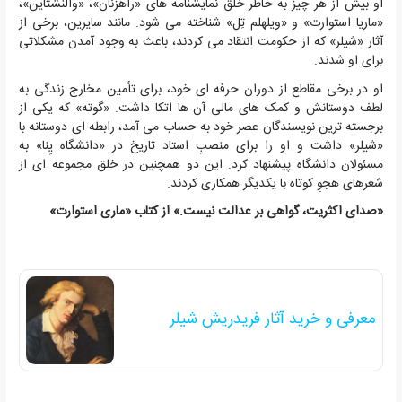
او بیش از هر چیز به خاطر خلق نمایشنامه های «راهزنان»، «والنشتاین»،
«ماریا استوارت» و «ویلهلم تِل» شناخته می شود. مانند سایرین، برخی از
آثار «شیلر» که از حکومت انتقاد می کردند، باعث به وجود آمدن مشکلاتی
برای او شدند.
او در برخی مقاطع از دوران حرفه ای خود، برای تأمین مخارج زندگی به
لطف دوستانش و کمک های مالی آن ها اتکا داشت. «گوته» که یکی از
برجسته ترین نویسندگان عصر خود به حساب می آمد، رابطه ای دوستانه با
«شیلر» داشت و او را برای منصبِ استاد تاریخ در «دانشگاه یِنا» به
مسئولان دانشگاه پیشنهاد کرد. این دو همچنین در خلق مجموعه ای از
شعرهای هجوِ کوتاه با یکدیگر همکاری کردند.
«صدای اکثریت، گواهی بر عدالت نیست.» از کتاب «ماری استوارت»
معرفی و خرید آثار فریدریش شیلر