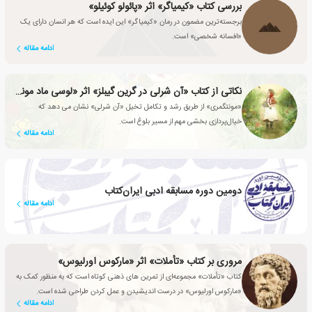
بررسی کتاب «کیمیاگر» اثر «پائولو کوئیلو»
برجسته‌ترین مضمون در رمان «کیمیاگر» این ایده است که هر انسان دارای یک
«افسانه شخصی» است.
ادامه مقاله
نکاتی از کتاب «آن شرلی در گرین گیبلز» اثر «لوسی ماد مونتگمری»
«مونتگمری» از طریق رشد و تکامل تخیل «آن شرلی» نشان می دهد که
خیال‌پردازی بخشی مهم از مسیر بلوغ است.
ادامه مقاله
دومین دوره مسابقه ادبی ایران‌کتاب
ادامه مقاله
مروری بر کتاب «تأملات» اثر «مارکوس اورلیوس»
کتاب «تأملات» مجموعه‌ای از تمرین های ذهنی کوتاه است که به منظور کمک به
«مارکوس اورلیوس» در درست اندیشیدن و عمل کردن طراحی شده است.
ادامه مقاله