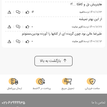
هاینریش بل و کافکا ...؟!
1401/11/23
|
توسط
امید
14
|
|
از این بهتر نمیشه
1400/12/27
|
توسط
کاربر سایت
0
|
|
علیرضا.عالی بود چون گزیده ای از کتابها را آورده بودین،ممنونم
1400/12/13
|
توسط
کاربر سایت
0
|
|
بازگشت به بالا
سلامت فیزیکی
تحویل سریع
پرداخت در 4 قسط
ارسال بین‌الملل
تماس با ما
021-62999935