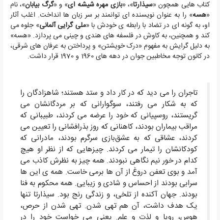
کتاب هایی همچون «
سیذارتا
»، «
بازی مهره شیشه ای
» و «
گرگ بیابان
»، نام
«
هسه
» را به عنوان نویسنده ای توانمند بر سر زبان ها انداخت. اغلب آثار
او، به گونه ای در تضاد با رابطه ی خودش با «
ملی گرایی آلمانی
» جلوه می
کند و همچنین، به کاوش در فلسفه های هندی و چینی می پردازد. «هسه»
به دلیل گرایش به مفهوم «درک خویشتن» و پرداختن به عرفان های شرقی،
در کانون توجه مخاطبین جوان در دهه های 1960 و 1970 قرار داشت.
تاجران را می دید که در کار داد و ستد هستند؛ شاهزادگان را
که به شکار می رفتند، سوگوارانی که بر مردگانشان می
گریستند، روسپیانی که خود را عرضه می کردند، طبیبانی که
مراقب بیماران بودند، کاهنانی که روز بذرافشانی را تعیین می
کردند، عشاقی که به عشق‌بازی سرگرم بودند، مادرانی که
کودکانشان را تیمار می کردند. چیزهایی که از نظر او هیچ
کدام در خور نیم نگاهی نبودند. همه چیز به نظرش کاذب می
آمد و بوی تعفن دروغ از آن ها برمی خاست. همه ی این ها
سرابی بودند از احساس و شادی و زیبایی. همه محکوم به فنا
بودند. جهان آکنده از تلخی، و زندگی رنج بود. سیذارتا تنها
یک هدف داشت، آن هم تهی شدن. تهی شدن از حرص،
هوس، رویا و لذت و علم. یعنی می خواست خود را در