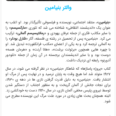
والتر بنیامین
«
بنیامین
»، منتقد اجتماعی، نویسنده و فیلسوفی تأثیرگذار بود. او اغلب به
عنوان یک «اندیشمند التقاطی» شناخته می شد که تئوری «
مارکسیسم
» را
با سایر مکاتب فکری از جمله عرفان یهودی و «
رمانتیسیسم آلمانی
» ترکیب
می کرد. «بنیامین» پس از تحصیل در رشته ی فلسفه، آثار «
شارل بودلر
» را
به آلمانی ترجمه کرد و به یکی از اعضای «مکتب فرانکفورت» تبدیل شد. او
با چهره هایی همچون «برتولت برشت»، «هانا آرنت» و «هرمان هسه»
دوست بود و با سایر اندیشمندان برجسته در آن زمان از جمله «تئودور
آدورنو» رابطه ای نزدیک داشت.
کتاب «پروژه پاساژها» که شاهکار «بنیامین» در نظر گرفته می شود، در سال
1927 متولد شد اما هیچ وقت به پایان نرسید و در نهایت پس از مرگ او
انتشار یافت. «بنیامین» به دلیل قدرت گرفتن نازی ها در دهه ی 1930،
برای نجات جانش از آلمان گریخت و به منظور اجتناب از دستگیر شدن
توسط نیروی پلیس مخفی آلمان نازی، در سال 1940 دست به خودکشی زد.
البته همچنان بحث های زیادی در مورد علت مرگ این نویسنده مطرح می
شود.