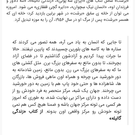
«برشت» شامل کتاب های «اپرای سه پولی»، «زندگی گالیله»، «ننه دلاور و
فرزندان او»، «انسان نیکِ سِچوان»، «دایره گچی قفقازی» می شود. امروزه
می توان از خانه ی سابق «برشت» در شهر برلین بازدید کرد؛ خانه ای که
همسر «برشت» پس از مرگ او در سال 1956، آن را به موزه تبدیل کرد.
تا جایی که انسان به یاد می آره، همه تصور می کردند که
ستاره ها به کاسه های بلورین چسبیدند که پایین نیفتند. حالا
ما جرات پیدا کردیم و آزادشون گذاشتیم تا در فضای آزاد
بچرخند، تا بدون مانع به سفرهای بزرگ برن. مثل کشتی های
ما که به سفرهای بزرگ می رن. بدون مانع، زمین شادمانه به
دور خورشید می چرخه و همراه اون ماهی فروش ها، بازرگان
ها، شاهزاده ها و حتی خود پاپ هم با زمین به دور خورشید
می چرخند. جهان یک شبه، مرکز منحصر به فرد خودش رو از
دست داده و دارای مراکز بی نهایت شده، به طوری که امروز
هر کسی می تونه مرکز جهان باشه و ضمنا هیچ کس هم نمی
تونه خودش رو مرکز واقعی اون بدونه.
از کتاب «زندگی
گالیله»