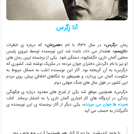
آنا زِگِرس
رمان «
زگرس
» در سال 1932 با نام «
همرزمان
» که درباره ی خطرات
«
نازیسم
» هشدار می داد، باعث شد این نویسنده توسط نیروی پلیس
مخفی آلمان نازی، «گِشتاپو»، دستگیر شود. یکی از برجسته ترین رمان های
او نیز با نام «گردش دختران جوان مرده» در مکزیک نوشته شد، کشوری که
«زگرس» به آن گریخته بود. آثار این نویسنده اغلب به مسائل مربوط به
حکومت آلمان می پردازد، و همینطور به تنگاهای اخلاقیِ پیش روی مردم
این کشور در طول سال های جنگ جهانی دوم.
«زگرس» همچنین موفق شد یکی از شرح های معدود درباره ی چگونگی
زندگی در اردوگاه های کار اجباری آلمان نازی را به انتشار برساند. کتاب
«
مرده ها جوان می میرند
»، یکی دیگر از آثار برجسته ی این نویسنده ی
تأثیرگذار به حساب می آید.
با خود اندیشید: ما دو تا کنار هم هستیم! آری، چه خوب بود