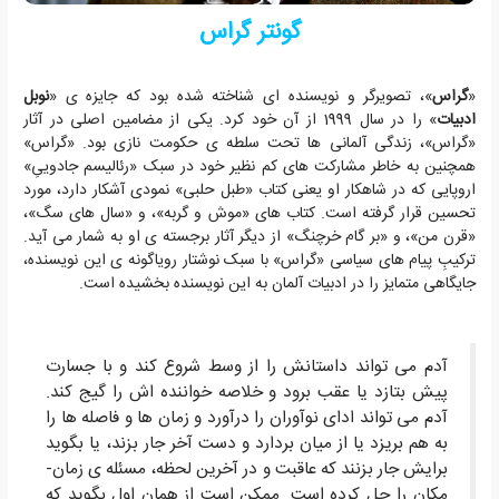
گونتر گراس
«
گراس
»، تصویرگر و نویسنده ای شناخته شده بود که جایزه ی «
نوبل
ادبیات
» را در سال 1999 از آن خود کرد. یکی از مضامین اصلی در آثار
«گراس»، زندگی آلمانی ها تحت سلطه ی حکومت نازی بود. «گراس»
همچنین به خاطر مشارکت های کم نظیر خود در سبک «رئالیسم جادوییِ»
اروپایی که در شاهکار او یعنی کتاب «طبل حلبی» نمودی آشکار دارد، مورد
تحسین قرار گرفته است. کتاب های «موش و گربه»، و «سال های سگ»،
«قرن من»، و «بر گام خرچنگ» از دیگر آثار برجسته ی او به شمار می آید.
ترکیبِ پیام های سیاسی «گراس» با سبک نوشتار رویاگونه ی این نویسنده،
جایگاهی متمایز را در ادبیات آلمان به این نویسنده بخشیده است.
آدم می تواند داستانش را از وسط شروع کند و با جسارت
پیش بتازد یا عقب برود و خلاصه خواننده اش را گیج کند.
آدم می تواند ادای نوآوران را درآورد و زمان ها و فاصله ها را
به هم بریزد یا از میان بردارد و دست آخر جار بزند، یا بگوید
برایش جار بزنند که عاقبت و در آخرین لحظه، مسئله ی زمان-
مکان را حل کرده است. ممکن است از همان اول بگوید که