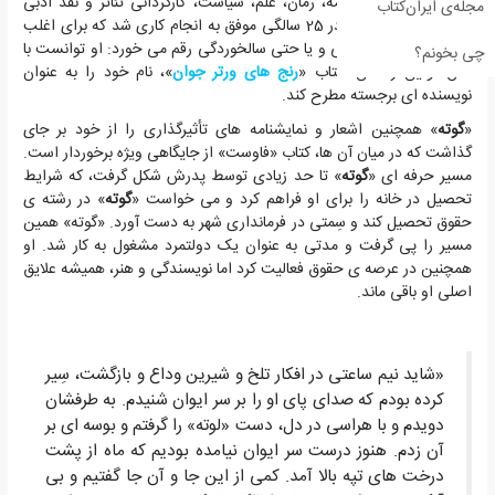
همچون شعر، نمایشنامه، رمان، علم، سیاست، کارگردانی تئاتر و نقد ادبی
مجله‌ی ایران‌کتاب
می پرداخت. «
گوته
» در 25 سالگی موفق به انجام کاری شد که برای اغلب
نویسندگان در میانسالی و یا حتی سالخوردگی رقم می خورد: او توانست با
چی بخونم؟
خلق اولین رمانش، کتاب «
رنج های ورتر جوان
»، نام خود را به عنوان
نویسنده ای برجسته مطرح کند.
«
گوته
» همچنین اشعار و نمایشنامه های تأثیرگذاری را از خود بر جای
گذاشت که در میان آن ها، کتاب «فاوست» از جایگاهی ویژه برخوردار است.
مسیر حرفه ای «
گوته
» تا حد زیادی توسط پدرش شکل گرفت، که شرایط
تحصیل در خانه را برای او فراهم کرد و می خواست «
گوته
» در رشته ی
حقوق تحصیل کند و سِمتی در فرمانداری شهر به دست آورد. «گوته» همین
مسیر را پی گرفت و مدتی به عنوان یک دولتمرد مشغول به کار شد. او
همچنین در عرصه ی حقوق فعالیت کرد اما نویسندگی و هنر، همیشه علایق
اصلی او باقی ماند.
«شاید نیم ساعتی در افکار تلخ و شیرین وداع و بازگشت، سِیر
کرده بودم که صدای پای او را بر سر ایوان شنیدم. به طرفشان
دویدم و با هراسی در دل، دست «لوته» را گرفتم و بوسه ای بر
آن زدم. هنوز درست سر ایوان نیامده بودیم که ماه از پشت
درخت های تپه بالا آمد. کمی از این جا و آن جا گفتیم و بی