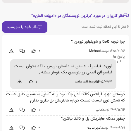
نظر کاربران در مورد "برترین نویسندگان در «ادبیات آلمان»"
نظر خود را بنویسید
6
نظر تا این لحظه ثبت شده است
چرا نیچه کافکا و شوپنهاور نبودن ؟
1405/01/16
|
توسط
Mehrad
0
|
|
پاسخ ها
اون‌ها فیلسوف هستن نه داستان نویس ، اگه بخوان لیست
فیلسوفان آلمانی رو بنویسن یک طومار میشه .
1405/02/29
|
توسط
کاربر سایت
1
|
دوستان عزیز، فرانتس کافکا اهل چک بود و نه آلمان. به همین دلیل هست
که نامش توی لیست نیست درباره هاینریش بل نظری ندارم
1404/12/14
|
توسط
مانی
1
|
|
چطور ممکنه هاینریش بل و کافکا نباشن؟
1403/06/29
|
توسط
کاربر سایت
2
|
|