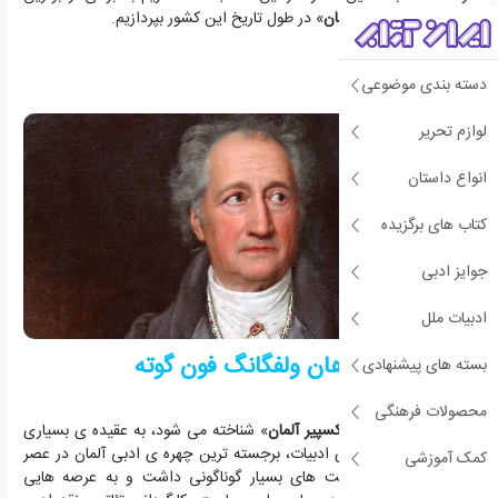
نویسندگان «
ادبیات آلمان
» در طول تاریخ این کشور بپردازیم.
دسته بندی موضوعی
لوازم تحریر
انواع داستان
کتاب های برگزیده
جوایز ادبی
ادبیات ملل
یوهان ولفگانگ فون گوته
بسته های پیشنهادی
محصولات فرهنگی
«
گوته
» که با لقب «
شکسپیر آلمان
» شناخته می شود، به عقیده ی بسیاری
از پژوهشگران حوزه ی ادبیات، برجسته ترین چهره ی ادبی آلمان در عصر
کمک آموزشی
مدرن است. او فعالیت های بسیار گوناگونی داشت و به عرصه هایی