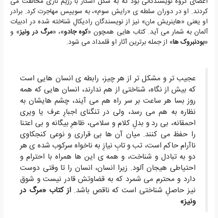
اعضای گروه نویسندگانی بود که به شکل آشکار با رژیم نازی مخالفت می
کردند. او در دوران سلطه ی «رایش سوم»، به سوییس مهاجرت کرد. برادر
او یعنی «هاینریش مان» نیز از نویسندگان رادیکالِ شناخته شده در ادبیات
آلمان به شمار می آید. کتاب هایی همچون «
کوه جادو
»، «
مرگ در ونیز
» و
«
بودنبروک ها
» از جمله برترین آثار او قلمداد می شود.
عجیب تر و مشکل تر از هر چیز، رابطه ی انسان هایی است
که بیش از نگاه، شناختی از هم ندارند، انسان هایی که همه
روز بسا هر ساعت بر سر راه هم می آیند، چشم هایشان به
نظاره به هم می رسد، ولی در تنگنای اجبارِ عرف یا ویری
احمقانه، بی رد و بدلِ کلام و سلامی، ظاهرِ بیگانه و بی اعتنا
را حفظ می کنند. میان آن ها بی قراری و نوعی کنجکاوی
ناآرام حاکم است، تب و تابِ نیازِ به ناخواه سرکوب شده ی هر
دو به تبادل و شناخت، و همه ی این ها همراه با احترام و
احتیاطی هیجان آلود. زیرا انسان، انسان را تا وقتی دوست
دارد و محترم می شمرد که به قضاوتش قادر نیست و شوق
نیز حاصلِ شناختی است که ناقص باشد.
از کتاب «مرگ در
ونیز»