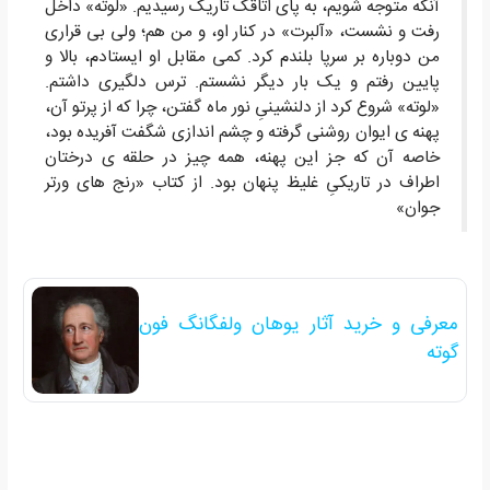
آنکه متوجه شویم، به پای اتاقک تاریک رسیدیم. «لوته» داخل
رفت و نشست، «آلبرت» در کنار او، و من هم؛ ولی بی قراری
من دوباره بر سرپا بلندم کرد. کمی مقابل او ایستادم، بالا و
پایین رفتم و یک بار دیگر نشستم. ترس دلگیری داشتم.
«لوته» شروع کرد از دلنشینیِ نور ماه گفتن، چرا که از پرتو آن،
پهنه ی ایوان روشنی گرفته و چشم اندازی شگفت آفریده بود،
خاصه آن که جز این پهنه، همه چیز در حلقه ی درختان
اطراف در تاریکیِ غلیظ پنهان بود. از کتاب «رنج های ورتر
جوان»
معرفی و خرید آثار یوهان ولفگانگ فون
گوته