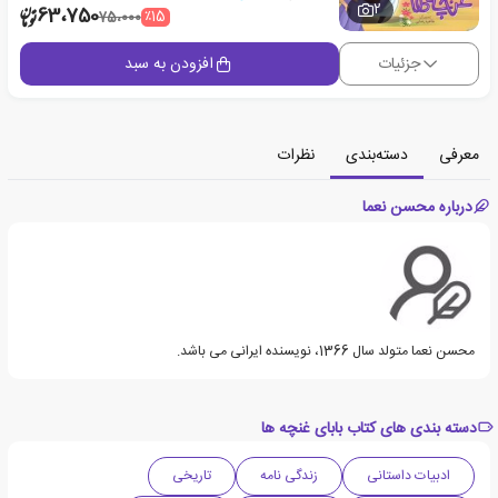
2
63،750
٪15
75،000
جزئیات
افزودن به سبد
معرفی
دسته‌بندی
نظرات
درباره محسن نعما
محسن نعما متولد سال 1366، نویسنده ایرانی می باشد.
دسته بندی های کتاب بابای غنچه ها
ادبیات داستانی
زندگی نامه
تاریخی