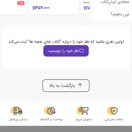
مجله‌ی ایران‌کتاب
٪15
220،000
٪30
454،000
154،000
چی بخونم؟
اولین نفری باشید که نظر خود را درباره "کتاب بابای غنچه ها" ثبت می‌کند
نظر خود را بنویسید
بازگشت به بالا
سلامت فیزیکی
تحویل سریع
پرداخت در 4 قسط
ارسال بین‌الملل