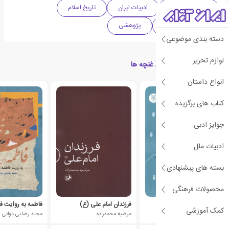
دینی و مذهبی
ادبیات ایران
تاریخ اسلام
دهه 2020 میلادی
پژوهشی
دسته بندی موضوعی
لوازم تحریر
کتاب های مرتبط با بابای غنچه ها
انواع داستان
ی
ش
ن
ه
ا
د
و
ی
ژ
کتاب های برگزیده
پ
ه
جوایز ادبی
ادبیات ملل
بسته های پیشنهادی
محصولات فرهنگی
محمد امین
فرزندان امام علی (ع)
فاطمه به روایت 
کمک آموزشی
حسین مصاحب نیا
مرضیه محمدزاده
مجید رضایی دوانی