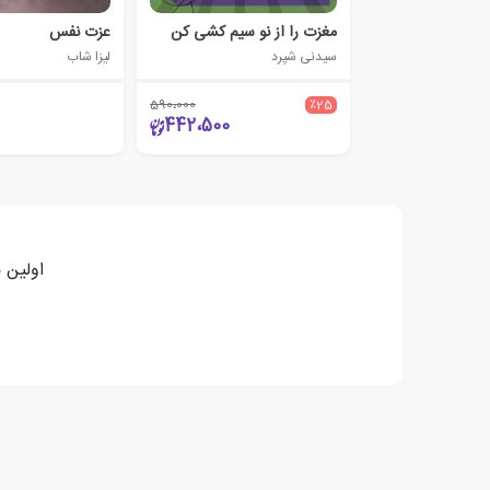
مغزت را از نو سیم کشی کن
عزت نفس
سیدنی شپرد
لیزا شاب
590،000
٪25
442،500
اولین 