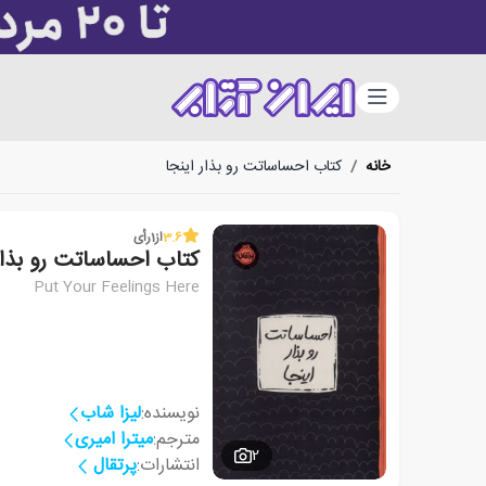
دسته‌بندی
خانه
/
کتاب احساساتت رو بذار اینجا
3.6
از
1
رأی
کتاب احساساتت رو بذار
Put Your Feelings Here
نویسنده:
لیزا شاب
مترجم:
میترا امیری
2
انتشارات:
پرتقال