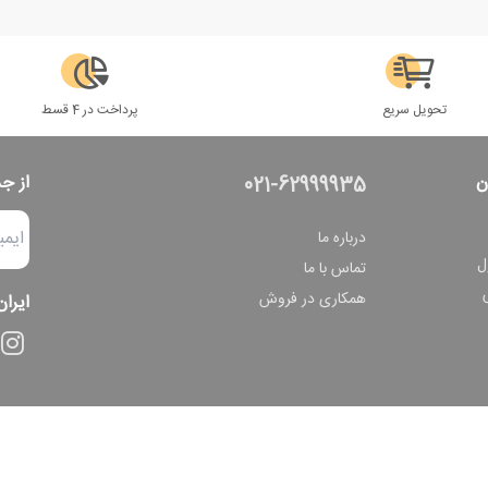
تحویل سریع
پرداخت در 4 قسط
ن
از ج
021-62999935
درباره ما
ل
تماس با ما
همکاری در فروش
ایران