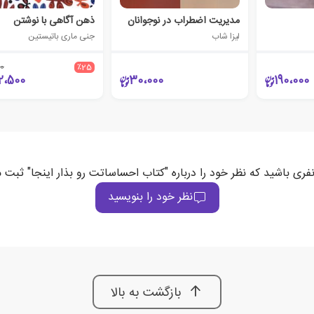
مدیریت اضطراب در نوجوانان
ذهن آگاهی با نوشتن
لیزا شاب
جنی ماری باتیستین
0
٪25
2،500
30،000
190،000
نفری باشید که نظر خود را درباره "کتاب احساساتت رو بذار اینجا" ثبت م
نظر خود را بنویسید
بازگشت به بالا