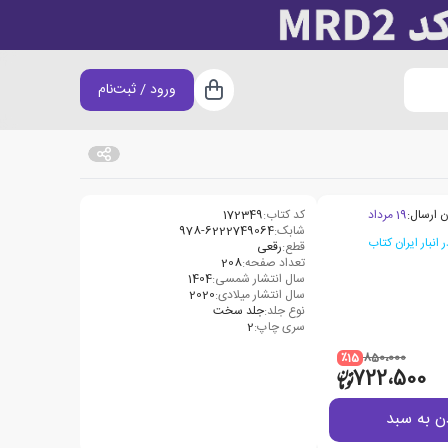
ورود / ثبت‌نام
سبد خرید
ن ارسال:
19 مرداد
کد کتاب:
172349
شابک:
978-6222749064
قطع:
رقعی
تعداد صفحه:
208
سال انتشار شمسی:
1404
سال انتشار میلادی:
2020
نوع جلد:
جلد سخت
سری چاپ:
2
٪15
850،000
722،500
ن به سبد