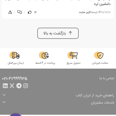
دلنشین تره
1401/01/10
|
توسط
کاربر سایت
12
|
|
بازگشت به بالا
سلامت فیزیکی
تحویل سریع
پرداخت در 4 قسط
ارسال بین‌الملل
تماس با ما
021-62999935
راهنمای خرید از ایران کتاب
ثبت سفارش
شیوه پرداخت
خدمات مشتریان
تخفیف‌های خرید
شرایط ارسال سفارش
درباره ما
شرایط استفاده
حریم خصوصی
پیگیری سفارش
بازگرداندن سفارش
پرسش‌های متداول