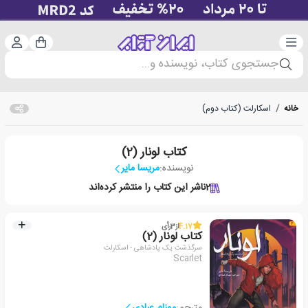
دسته‌بندی
ورود 
سبد خرید
جستجوی کتاب، نویسنده و...
خانه
/
اسکارلت (کتاب دوم)
کتاب لونار (2)
نویسنده:
مریسا مایر
2
ناشر این کتاب را منتشر کرده‌اند
4.17
از
3
رأی
کتاب لونار (2)
سرگذشت یک پادشاهی - اسکارلت
Scarlet
مترجم:
مهنام عبادی