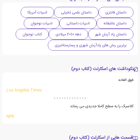
داستان فانتزی
داستان علمی تخیلی
ادبیات آمریکا
داستان عاشقانه
ادبیات داستانی
ادبیات نوجوان
داستان پاد آرمان شهر
دهه 2010 میلادی
کتاب نوجوان
برترین رمان های پادآرمان شهری و پسارستاخیزی
نکوداشت های اسکارلت (کتاب دوم)
فوق العاده
Los Angeles Times
کلاسیک را به سطح کاملا جدیدی می رساند
NPR
قسمت هایی از اسکارلت (کتاب دوم)