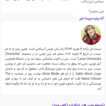
مجله‌ی ایران‌کتاب
بوجود آورده است.
چی بخونم؟
درباره مریسا مایر
مریسا مایر (زاده 19 فوریه 1984) یک رمان نویس آمریکایی است. اولین رمان او به نام
سیندر، در تاریخ 3 ژانویه 2012 منتشر شد. این اولین بار در مجموعه "Chronicles
Lunar Chronicles" است. مییر در تاکوما، واشنگتن متولد شد و در دانشگاه اقیانوس
آرام لوتری، جایی که موفق به دریافت مدرک خلاقیت شد، تحصیل کرد. قبل از نوشتن
سیندر، مییر به مدت پنج سال به عنوان ویرایشگر كتاب مشغول به كار بود و داستان
هوادار Sailor Moon را با نام قلم Alicia Blade نوشت. وی در مصاحبه با The
News-Tribune گفت که انجام فن های داستانی به او کمک کرد تا مهارت های
نویسندگی را یاد بگیرد، بازخورد فوری خود را به او داد و به او یاد داد که چگونه انتقاد
کند.
دسته بندی های اسکارلت (کتاب دوم)