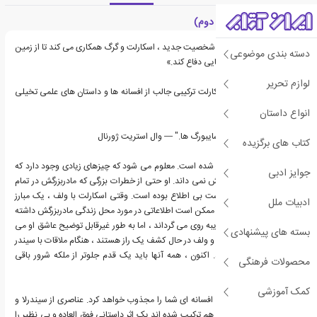
معرفی اسکارلت (کتاب دوم)
«قهرمان سایبورگ ما با دو شخصیت جدید ، اسکارلت و گرگ همکاری می کند تا از زمین
دسته بندی موضوعی
در برابر یک ملکه شرور فضایی دفاع کند.»
لوازم تحریر
کتاب سلسله ی لونار - اسکارلت ترکیبی جالب از افسانه ها و داستان های علمی تخیلی
است.
انواع داستان
"شاهزاده جذاب در میان سایبورگ ها." ― وال استریت ژورنال
کتاب های برگزیده
مادربزرگ اسکارلت بنوا گم شده است. معلوم می شود که چیزهای زیادی وجود دارد که
جوایز ادبی
اسکارلت در مورد مادربزرگش نمی داند. او حتی از خطرات بزرگی که مادربزرگش در تمام
زندگی خود تجربه کرده است بی اطلاع بوده است. وقتی اسکارلت با ولف ، یک مبارز
ادبیات ملل
خیابانی روبرو می شود که ممکن است اطلاعاتی در مورد محل زندگی مادربزرگش داشته
باشد ، از اعتماد به این غریبه روی می گرداند ، اما به طور غیرقابل توضیح عاشق او می
بسته های پیشنهادی
شود. در حالی که اسکارلت و ولف در حال کشف یک راز هستند ، هنگام ملاقات با سیندر
با دیگری روبرو می شوند. اکنون ، همه آنها باید یک قدم جلوتر از ملکه شرور باقی
محصولات فرهنگی
بمانند.
کمک آموزشی
ماجراجویی در این روایت افسانه ای شما را مجذوب خواهد کرد. عناصری از سیندرلا و
کلاه قرمزی در این کتاب با هم ترکیب شده اند یک اثر داستانی فوق العاده و بی نظیر را