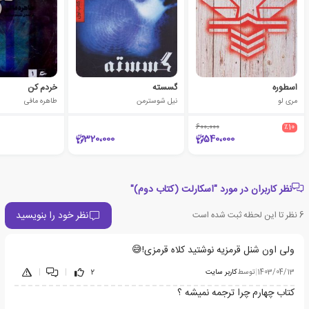
اسطوره
گسسته
خردم کن
مری لو
نیل شوسترمن
طاهره مافی
600،000
٪10
320،000
540،000
نظر کاربران در مورد "اسکارلت (کتاب دوم)"
نظر خود را بنویسید
6
نظر تا این لحظه ثبت شده است
ولی اون شنل قرمزیه نوشتید کلاه قرمزی!😅
1403/04/13
|
توسط
کاربر سایت
2
|
|
کتاب چهارم چرا ترجمه نمیشه ؟