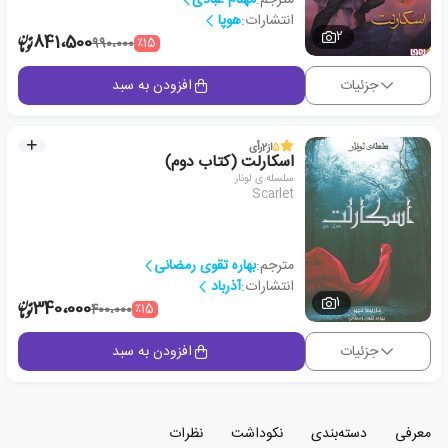
انتشارات:
هوپا
2
841،500
٪15
990،000
جزئیات
افزودن به سبد
5
از
2
رأی
اسکارلت (کتاب دوم)
سلسله ی لونار
Scarlet
مترجم:
بهاره تقوی رمضانی
انتشارات:
آذرباد
1
340،000
٪15
400،000
جزئیات
افزودن به سبد
معرفی
دسته‌بندی
نکوداشت
نظرات