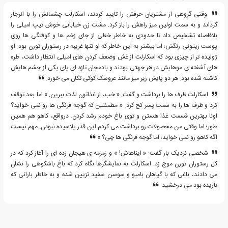
وقتی گروهی از مشتریان حرفش را تایید کردند، اسکارلت چشمانش را با انزجار
گرداند و به سمت اولین میز راهش را باز کرد. مشت زن خیابانی خوش تیپ امیلی را
بلافاصله تشخیص داد تا حدودی به خاطر خطی از جای زخم ها و کوفتگی ها روی
پوست زیتونی رنگش؛ اما بیشتر به این خاطر که او تنها غریبه در رستوران تورن بود. او
ژولیده تر از چیزی بود که اسکارلت از غش وضعف کردن های امیلی انتظار داشت، طره
های آشفته ی موهایش در هر جهتی بودند و بادمجان تازه ای پای یکی از چشم هایش
کاشته شده بود. هر دو پایش زیر میز مانند عروسک کوکی تکان می خورد.
اسکارلت ظرف ها را برداشت و گفت: « خب، از غذاتون لذت ببرین. » اما بعد توقف
کرد و ظرف ها را به سمت پسر کج کرد. « مطمئنین که گوجه فرنگی ها رو نمی خواید؟
اونا بهترین قسمت غذا هستن و توی باغ خودم رشد کردن. درواقع، کاهو هم همین
طور؛ اما وقتی من محصولات رو برداشت می کردم این قدر پلاسیده نبودن. مهم نیست
اگه کاهو رو نمی خواید؛ اما گوجه فرنگی ها چی؟ »
شخصی نزدیک بار گفت: « ایناهاش! » و زمزمه ی هیجان زده ای را آغاز کرد که در
کل رستوران تورن موج زد. اسکارلت به نمایشگرها نگاه کرد که باغ باشکوهی را نشان
می دادند، باغی که با گیاهان بامبو و سوسن سفید تزیین شده و به خاطر بارانی که
باریده بود می درخشید.