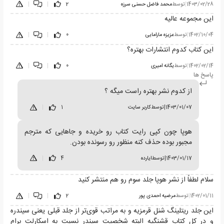
1403/02/28
|
توسط
محمد فاضل حسنی سرزه
2
|
|
این مجموعه عالیه
1402/10/04
|
توسط
عزیزه مارامایی
0
|
|
این کتاب کدوم انتشارات بهتره؟
1402/02/14
|
توسط
یگانه امیری
0
|
|
پاسخ ها
از کدوم نشر بهتره راست میگه ؟
1403/01/07
|
توسط
کاربر سایت
1
|
هوپا چون کپی رایت کتاب رو خریده و جاهایی که مترجم
مجبور بوده حذف کنه منظور رو رسونده بودن.
1403/01/17
|
توسط
ایارده
4
|
سلام لطفاً از نشر هوپا جلد سوم رو هم منتشر کنید
1402/01/11
|
توسط
مرضیه احمدی پور
2
|
|
این جلد ریتلینگ شنل قرمزیه و به مراتب قوی‌تر از جلد قبلی یعنی سیندره
و در کل کتاب قشنگیه البته شخصیت سیندر نسبت به اسکارلت برام