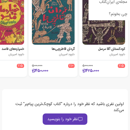
مجله‌ی ایران‌کتاب
چی بخونم؟
کودکستان آقا مرسل
گردان قاطرچی‌ها
خمپاره‌های فاسد
داوود امیریان
داوود امیریان
داوود امیریان
٪15
500،000
٪10
500،000
٪15
450،000
425،000
اولین نفری باشید که نظر خود را درباره "کتاب کوچک‌ترین پیام‌بر" ثبت
می‌کند
نظر خود را بنویسید