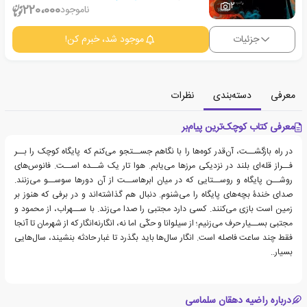
2
220،000
ناموجود
جزئیات
موجود شد، خبرم کن!
معرفی
دسته‌بندی
نظرات
معرفی کتاب کوچک‌ترین پیام‌بر
در راه بازگشــت، آن‌قدر کوه‌ها را با نگاهم جســتجو می‌کنم که پایگاه کوچک را بــر
فــراز قله‌ای بلند در نزدیکی مرزها می‌یابم. هوا تار یک شــده اســت. فانوس‌های
روشــن پایگاه و روســتایی که در میان ابرهاســت از آن دورها سوســو می‌زنند.
صدای خندۀ بچه‌های پایگاه را می‌شنوم. دنبال هم گذاشته‌اند و در برفی که هنوز بر
زمین است بازی می‌کنند. کسی دارد مجتبی را صدا می‌زند. با ســهراب، از محمود و
مجتبی بســیار حرف می‌زنیم؛ از سیلوانا و حکّی اما نه، انگارنه‌انگار که از شهرمان تا آنجا
فقط چند ساعت فاصله است. انگار سال‌ها باید بگذرد تا غبار حادثه بنشیند، سال‌هایی
بسیار..
درباره راضیه دهقان سلماسی