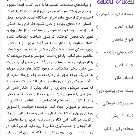
اجزا، الگوهای تکرارشونده و پیامدهای بلندمدت تصمیم‌ها را دید. کتاب ابتدا مفهوم
سیستم را به شکلی ساده توضیح می‌دهد. سیستم مجموعه‌ای از اجزاست که با هم در
دسته بندی موضوعی
ارتباط‌اند و رفتار کلی آن‌ها چیزی فراتر از جمع ساده اجزای جداگانه است. خانواده، محل
کار، اقتصاد شخصی، بدن انسان، عادت‌های روزانه و حتی شیوه فکر کردن ما، همگی
لوازم تحریر
می‌توانند مانند سیستم‌هایی زنده و پویا فهمیده شوند. نویسنده با مثال‌های روزمره
نشان می‌دهد که گاهی تغییر یک بخش کوچک، اگر بدون شناخت ارتباطات انجام
انواع داستان
شود، می‌تواند نتیجه‌ای کاملا متفاوت با انتظار ما به بار آورد. برای نمونه، تلاشی
شتاب‌زده برای افزایش بهره‌وری ممکن است به خستگی بیشتر، افت کیفیت و کاهش
کتاب های برگزیده
انگیزه منجر شود. یکی از مفاهیم مهم کتاب، بازخورد است. شوستر توضیح می‌دهد که
در هر سیستم، نتایج یک رفتار دوباره بر خود سیستم اثر می‌گذارند و مسیر آن را تقویت
جوایز ادبی
یا تعدیل می‌کنند. به همین دلیل برخی مشکلات، با وجود تلاش‌های مکرر، دوباره
بازمی‌گردند؛ زیرا ریشه آن‌ها در یک چرخه پنهان قرار دارد، نه در یک رویداد منفرد. او
ادبیات ملل
همچنین بر اهمیت تاخیر تأکید می‌کند. در دنیای واقعی، میان اقدام و نتیجه فاصله
وجود دارد و همین فاصله سبب می‌شود بسیاری از افراد پیش از آشکار شدن اثر
بسته های پیشنهادی
تصمیم‌های درست، ناامید شوند یا با تصمیمی تازه، مسیر اصلاح را خراب کنند. بخش
کاربردی کتاب به شناسایی نقاط اثرگذار در سیستم اختصاص دارد؛ نقاطی که تغییر در
محصولات فرهنگی
آن‌ها می‌تواند نتایجی گسترده‌تر و عمیق‌تر ایجاد کند. نویسنده خواننده را تشویق
می‌کند به جای مصرف انرژی فراوان برای اصلاح نشانه‌های سطحی، ساختارهایی را پیدا
کمک آموزشی
کند که رفتارهای تکراری را تولید می‌کنند. این نگاه در مدیریت زمان، روابط عاطفی،
برنامه‌ریزی مالی، سلامت، کار گروهی و تصمیم‌گیری شغلی کاربرد دارد. ارزش کتاب در
مجله‌ی ایران‌کتاب
این است که تفکر سیستمی را نه به عنوان مفهومی انتزاعی، بلکه به عنوان ابزاری برای