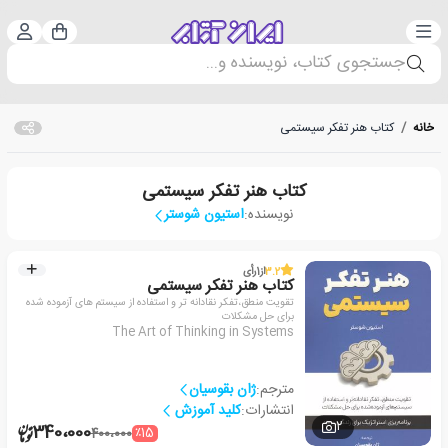
دسته‌بندی
ورود 
سبد خرید
جستجوی کتاب، نویسنده و...
خانه
/
کتاب هنر تفکر سیستمی
کتاب هنر تفکر سیستمی
نویسنده:
استیون شوستر
3.2
از
1
رأی
کتاب هنر تفکر سیستمی
تقویت منطق،تفکر نقادانه تر و استفاده از سیستم های آزموده شده
برای حل مشکلات
The Art of Thinking in Systems
مترجم:
ژان بقوسیان
انتشارات:
کلید آموزش
2
340،000
٪15
400،000