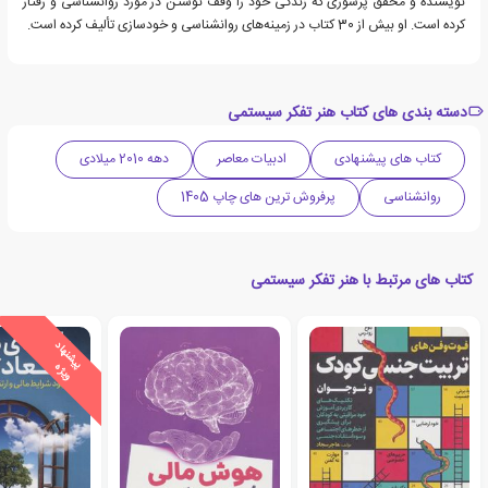
نویسنده و محقق پرشوری که زندگی خود را وقف نوشتن در مورد روانشناسی و رفتار
کرده است. او بیش از 30 کتاب در زمینه‌های روانشناسی و خودسازی تألیف کرده است.
دسته بندی های کتاب هنر تفکر سیستمی
کتاب های پیشنهادی
ادبیات معاصر
دهه 2010 میلادی
روانشناسی
پرفروش ترین های چاپ 1405
کتاب های مرتبط با هنر تفکر سیستمی
ی
ش
ن
ه
ا
د
و
ی
ژ
پ
ه