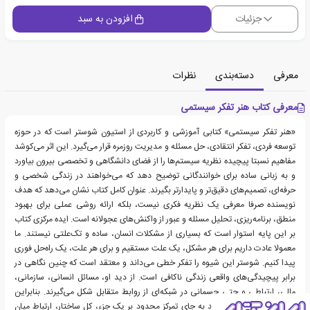
جزئیات
افزودن به سبد
معرفی
دسته‌بندی
نظرات
معرفی کتاب هنر تفکر سیستمی
«هنر تفکر سیستمی» کتابی آموزشی و کاربردی از استیون شوستر است که در حوزه
توسعه فردی، تفکر انتقادی، حل مسئله و مدیریت روزمره قرار می‌گیرد. این اثر می‌کوشد
مفاهیم نسبتا پیچیده نظریه سیستم‌ها را از فضای دانشگاهی و تخصصی بیرون بیاورد
و به زبانی ساده برای خوانندگانی توضیح دهد که می‌خواهند در زندگی شخصی و
حرفه‌ای، تصمیم‌های دقیق‌تر و پایدارتر بگیرند. عنوان کامل کتاب نشان می‌دهد که هدف
نویسنده صرفا معرفی یک نظریه فکری نیست، بلکه ارائه روشی عملی برای بهبود
منطق، برنامه‌ریزی، تحلیل مسئله و عبور از واکنش‌های عجولانه است. ایده مرکزی کتاب
بر این پایه استوار است که بسیاری از مشکلات انسان، ساده و تک‌علتی نیستند. ما
معمولا عادت داریم برای هر مشکل، یک علت مستقیم و برای هر علت، یک راه‌حل فوری
پیدا کنیم. شوستر این شیوه را تفکر خطی می‌داند و معتقد است که چنین نگاهی در
برابر پیچیدگی‌های واقعی زندگی ناکافی است. از دید او، مسائل انسانی، سازمانی،
مالی، ارتباطی و حتی جسمانی در شبکه‌ای از روابط متقابل شکل می‌گیرند. بنابراین
برای حل درست آن‌ها باید به جای تمرکز محدود بر یک جزء، کل ساختار، ارتباط میان