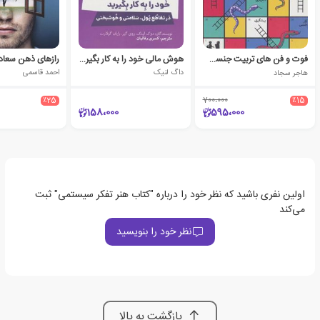
فوت و فن های تربیت جنسی کودک و نوجوان
هوش مالی خود را به کار بگیرید
رازهای ذهن سعاد
هاجر سجاد
داگ لنیک
احمد قاسمی
٪25
700،000
٪15
158،000
595،000
اولین نفری باشید که نظر خود را درباره "کتاب هنر تفکر سیستمی" ثبت
می‌کند
نظر خود را بنویسید
بازگشت به بالا