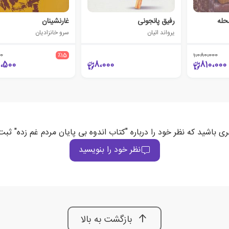
حله
رفیق پانجونی
غارنشینان
یرواند اتیان
سرو خانزادیان
0
٪15
1،080،000
2،500
8،000
810،000
ری باشید که نظر خود را درباره "کتاب اندوه بی پایان مردم غم زده" ثبت
نظر خود را بنویسید
بازگشت به بالا