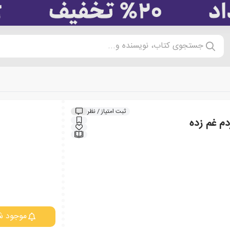
جستجوی کتاب، نویسنده و...
ثبت امتیاز / نظر
دم غم زده
موجود ش