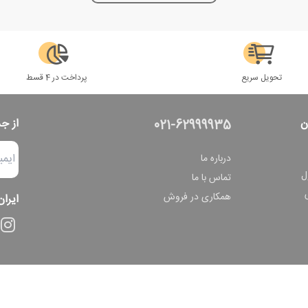
تحویل سریع
پرداخت در 4 قسط
ن
از ج
021-62999935
درباره ما
ل
تماس با ما
همکاری در فروش
ایران