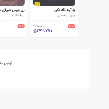
به آینه نگاه نکن
زن رئیس شورای م
پرچ زیتونتسیان
یرواند اتیان
٪25
365،000
٪25
273،750
اولین نف