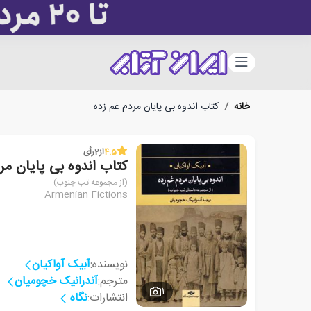
دسته‌بندی
خانه
/
کتاب اندوه بی پایان مردم غم زده
4.5
از
2
رأی
کتاب اندوه بی پایان مر
(از مجموعه تب جنوب)
Armenian Fictions
نویسنده:
آبیک آواکیان
مترجم:
آندرانیک خچومیان
1
انتشارات:
نگاه