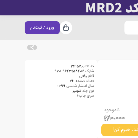
ورود / ثبت‌نام
سبد خرید
کد کتاب:
21457
شابک:
978-9643518486
قطع:
رقعی
تعداد صفحه:
191
سال انتشار شمسی:
1399
نوع جلد:
شومیز
سری چاپ:
1
ناموجود
10،000
د، خبرم کن!