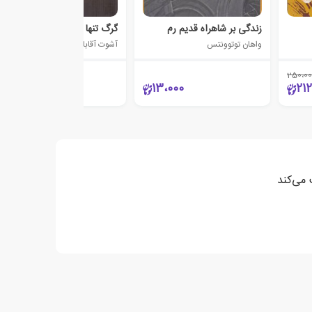
زندگی بر شاهراه قدیم رم
گرگ تنها
واهان توتوونتس
آشوت آقابابیان
250،00
100،000
13،000
21
 می‌کند