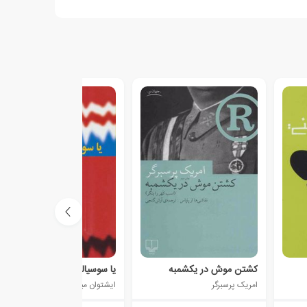
کشتن موش در یکشمبه
یا سوسیالیسم یا بربریت
امریک پرسبرگر
ایشتوان میساروش