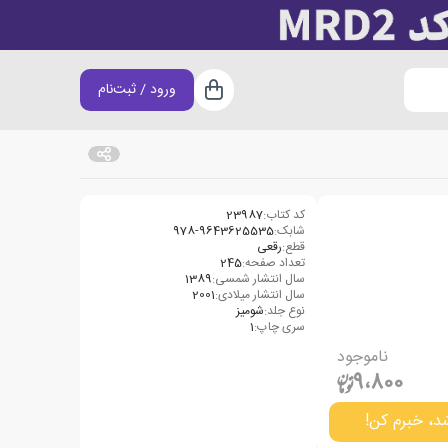
ورود / ثبت‌نام
سبد خرید
کد کتاب:
23987
شابک:
978-9643625535
قطع:
رقعی
تعداد صفحه:
245
سال انتشار شمسی:
1389
سال انتشار میلادی:
2001
نوع جلد:
شومیز
سری چاپ:
1
ناموجود
9،800
د، خبرم کن!