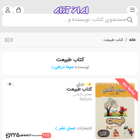
دسته‌بندی
ورود 
سبد خرید
جستجوی کتاب، نویسنده و...
خانه
/
کتاب طبیعت
کتاب طبیعت
نویسنده:
سیما درعلی
پیشنهاد ویژه
3.1
از
1
رأی
کتاب طبیعت
معمای انگشتی
Nature
انتشارات:
عسل نشر
1
225،000
٪25
300،000