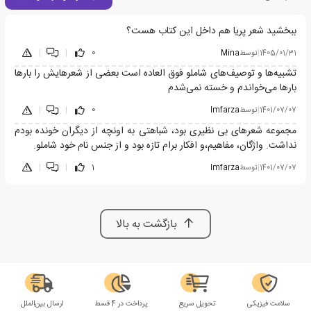
ببخشید شعر پریا هم داخل این کتاب هست؟
1405/01/31
|
توسط
Mina
0
|
|
تشبیه‌ها و توصیف‌های شاملو فوق العاده است بعضی از شعرهایش را بارها
بارها می‌خواندم و خسته نمی‌شدم
1401/07/07
|
توسط
Imfarza
0
|
|
مجموعه شعرهای بی نظیری بود، شباهتی به اونچه از دیگران خونده بودم
نداشت. واژگان، مفاهیم،و افکار برام تازه بود و از جنس نام خود شاملو.
1401/07/07
|
توسط
Imfarza
1
|
|
بازگشت به بالا
سلامت فیزیکی
تحویل سریع
پرداخت در 4 قسط
ارسال بین‌الملل