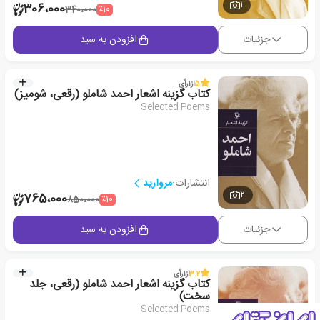
1
306،000
٪10
340،000
جزئیات
افزودن به سبد
5
از
1
رأی
کتاب گزینه اشعار احمد شاملو (رقعی، شومیز)
Selected Poems
انتشارات:
مروارید
2
765،000
٪10
850،000
جزئیات
افزودن به سبد
3.2
از
1
رأی
کتاب گزینه اشعار احمد شاملو (رقعی، جلد
سخت)
Selected Poems