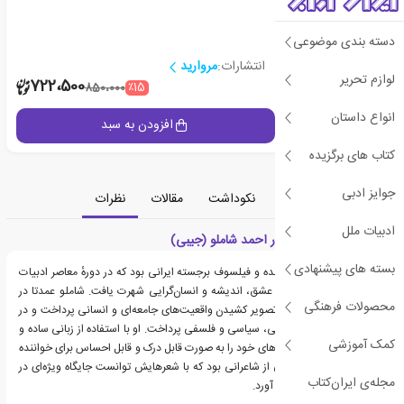
دسته بندی موضوعی
انتشارات:
مروارید
لوازم تحریر
2
722،500
٪15
850،000
انواع داستان
جزئیات
افزودن به سبد
کتاب های برگزیده
جوایز ادبی
معرفی
دسته‌بندی
نکوداشت
مقالات
نظرات
ادبیات ملل
معرفی کتاب گزینه اشعار احمد شاملو (جیبی)
بسته های پیشنهادی
احمد شاملو، شاعر، نویسنده و فیلسوف برجسته ایرانی بود که در دورهٔ معاصر ادبیات
فارسی، با شعرهایی پر از عشق، اندیشه و انسان‌گرایی شهرت یافت. شاملو عمدتا در
محصولات فرهنگی
قالب غزل و قصیده‌ها به تصویر کشیدن واقعیت‌های جامعه‌ای و انسانی پرداخت و در
آثار خود به مسائل اجتماعی، سیاسی و فلسفی پرداخت. او با استفاده از زبانی ساده و
کمک آموزشی
قوی، احساسات و اندیشه‌های خود را به صورت قابل درک و قابل احساس برای خواننده
منتقل می‌کرد. شاملو یکی از شاعرانی بود که با شعرهایش توانست جایگاه ویژه‌ای در
مجله‌ی ایران‌کتاب
قلوب مردم ایران به دست آورد.