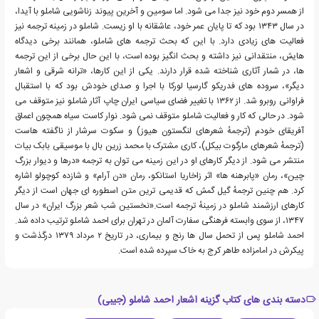
از همسر دوم خود نیز جدا می شود. اما سومین و آخرین پیوند زناشویی شاملو با آیدا،
در سال ۱۳۴۳ بود که تا پایان عمر خود، عاشقانه با او زیست. شاملو در زمینه ترجمه نیز
فعالیت های زیادی دارد. با این که بحث ترجمه های شاملو، همانند برخی دیدگاه
هایش، منتقدانی نیز داشته و بحث انگیز بوده است، با این حال برخی از این ترجمه
ها، در شمار آثاری شناخته شده قرار دارند. یکی از این کارها، «ترانه شرقی و اشعار
دیگر»، سروده های فدریکو گارسیا لورکا با اجرا و صدای خودش بود که با استقبال
فراوانی روبرو شد. از ۱۳۶۲ با تغییر فضای سیاسی ایران چاپ آثار شاملو نیز متوقف می
شود. در حالی که کار و فعالیت شاملو متوقف نمی شود. نوار کاست سیاه همچون اعماق
آفریقای خودم (ترجمهٔ شعرهای لنگستون هیوز) و سکوت سرشار از ناگفته هاست
(ترجمهٔ شعرهای مارگوت بیکل)، کاری مشترک با محمد زرین بال با موسیقی بابک بیات
منتشر می شود. از دیگر کارهای او در این زمینه می توان به ترجمه «درها و دیوار بزرگ
چین»، رمان «پابرهنه ها» اثر زاخاریا استانکو، رمان «دن آرام» و شازده کوچولو اشاره
کرد. هم چنین ترجمهٔ گیل گمش که قدیمی ترین متن اسطوره ای جهان است از دیگر
کارهای ارزشمند شاملو در زمینهٔ ترجمه است.«نخستین شب شعر بزرگ ایران» در سال
۱۳۴۷، از سوی وابسته فرهنگی سفارت آلمان در تهران برای احمد شاملو ترتیب داده شد.
احمد شاملو پس از تحمل سال ها رنج و بیماری، در تاریخ ۲ مرداد ۱۳۷۹ درگذشت و
پیکرش در امامزاده طاهر کرج به خاک سپرده شده است.
دسته بندی های کتاب گزینه اشعار احمد شاملو (جیبی)