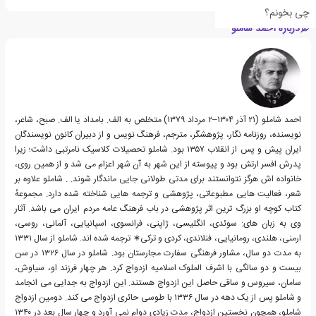
چی بخونم؟
درباره احمد شاملو
احمد شاملو (۲۱ آذر ۱۳۰۴–۲ مرداد ۱۳۷۹) متخلص به الف. بامداد یا الف. صبح، شاعر،
نویسنده، روزنامه نگار، پژوهشگر، مترجم، فرهنگ نویس و از دبیران کانون نویسندگان
ایران پیش و پس از انقلاب ۱۳۵۷ بود. شاملو تحصیلات کلاسیک نامرتبی داشت؛ زیرا
پدرش افسر ارتش بود و پیوسته از این شهر به آن شهر اعزام می شد و از همین روی،
خانواده اش هرگز نتوانستند برای مدتی طولانی جایی ماندگار شوند. . شاملو علاوه بر
شعر، فعالیت هایی مطبوعاتی، پژوهشی و ترجمه هایی شناخته شده دارد. مجموعهٔ
کتاب کوچه او بزرگ ترین اثر پژوهشی در باب فرهنگ عامه مردم ایران می باشد. آثار
وی به زبان های: سوئدی، انگلیسی، ژاپنی، فرانسوی، اسپانیایی، آلمانی، روسی،
ارمنی، هلندی، رومانیایی، فنلاندی، کردی و ترکی∗ ترجمه شده اند. شاملو از سال ۱۳۳۱
به مدت دو سال، مشاور فرهنگی سفارت مجارستان بود. شاملو در سال ۱۳۲۶ در سن
بیست و دو سالگی با اشرف الملوک اسلامیه ازدواج کرد. هر چهار فرزند او، سیاوش،
سامان، سیروس و ساقی حاصل این ازدواج هستند. این ازدواج به جدایی می انجامد
و شاملو پس از یک دهه در سال ۱۳۳۶ با طوسی حائری ازدواج می کند. دومین ازدواج
شاملو، همچون نخستین ازدواج، مدت زیادی دوام نمی آورد و چهار سال بعد در ۱۳۴۰