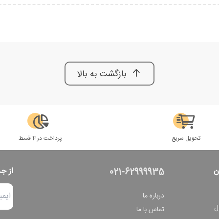
بازگشت به بالا
تحویل سریع
پرداخت در 4 قسط
ن
از ج
021-62999935
درباره ما
ل
تماس با ما