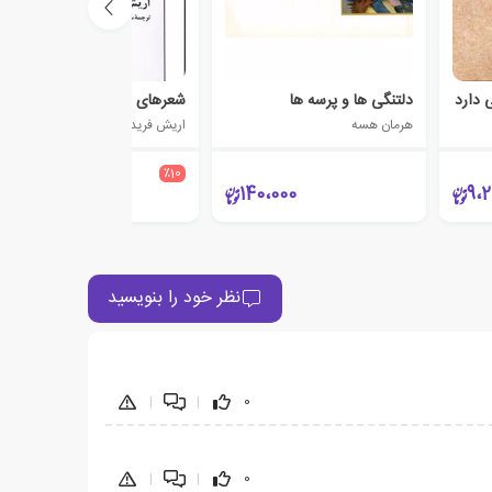
 دارد
دلتنگی ها و پرسه ها
شعرهای هشدار
هرمان هسه
اریش فرید
95،000
٪10
85،500
140،000
9،2
نظر خود را بنویسید
|
|
0
|
|
0