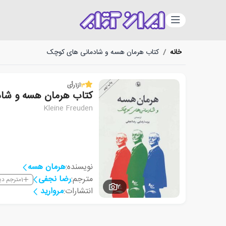
دسته‌بندی
خانه
/
کتاب هرمان هسه و شادمانی های کوچک
3
از
1
رأی
کتاب هرمان هسه و شا
Kleine Freuden
نویسنده:
هرمان هسه
مترجم:
رضا نجفی
1
مترجم دی
2
انتشارات:
مروارید