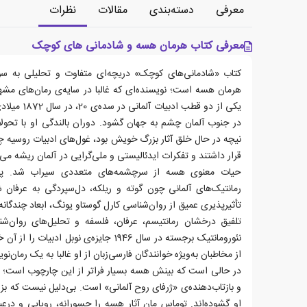
معرفی
دسته‌بندی
مقالات
نظرات
معرفی کتاب هرمان هسه و شادمانی های کوچک
کتاب «شادمانی‌های کوچک» دریچه‌ای متفاوت و تحلیلی به س
هرمان هسه است؛ نویسنده‌ای که غالبا در سایه‌ی رمان‌های م
یکی از دو قطب
در جنوب آلمان چشم به جهان گشود. دوران بالندگی او با تحولا
نیچه در حال خلق آثار بزرگ خویش بود، غول‌های ادبیات روسیه 
قرار داشتند و تفکرات ایدئالیستی و ملی‌گرایی در آلمان ریشه می‌د
حیات معنوی هسه از سرچشمه‌های متعددی سیراب شد. پیو
رمانتیک‌های آلمانی چون گوته و ریلکه، دل‌سپردگی به عرفان
تأثیرپذیری عمیق از روان‌شناسی کارل گوستاو یونگ، ابعاد چندگانه
تلفیق درخشان رمانتیسم، عرفان، فلسفه و تحلیل‌های روان‌
نئورومانتیک برجسته در سال 1946 جایزه‌ی نوبل
از مخاطبان به‌ویژه خوانندگان فارسی‌زبان از او غالبا به یک رمان
در حالی است که بینش هسه بسیار فراتر از این چارچوب است؛ او
و بازتاب‌دهنده‌ی «ژرفای روح آلمانی» است. بی‌دلیل نیست که ب
او گشوده‌اند. توماس مان آثار هسه را جسورانه، رویایی و درع