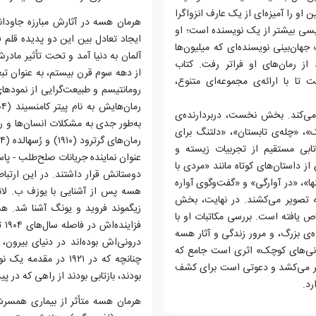
 او را آمیزه‌ای از یک عارف انزواگرا
هرمان هسه در آثارش مبارزه جاودانه
و بسی بیشتر از یک نویسنده است؛ او
ایجاد تعادل بین این دو پدیده قلم 
ن‌بینی نویسنده‌ای که میلیون‌ها
آلمان به دنیا آمد و تحت تأثیر ماد
ز رمان‌های او فراتر رفت. کتاب
از دهه سوم قرن بیستم، به عنوان ت
ا با ارائه‌ی مجموعه‌ای متنوع،
رومانتیسم و طبیعت‌گرایی از نمودها
ا می‌کند. بخش نخست، دربردارنده‌ی
به‌طور جدی به مشکلات انسان‌ها و ر
»، «چله‌ی تابستان»، «دلتنگ برای
تابی مستقیم از تجربیات زیسته و
عنوان نماینده جریانات صلح‌طلب - پاس
 داستان‌های کوتاه مانند «مردی با
دوستانش قرار داشتند. در این ارتباط
»، «در آوارگی» و «گفت‌وگوی آواره
هسه پس از آشنایی با یوزف ب. لانگ
ه تصویر می‌کشند. در نهایت، بخش
زیگموند فروید و یونگ آشنا شد. هسه
ص یافته است. بررسی مکاتبات او با
‌ی بزرگ، و مرور زندگی و آثار هسه
درونی‌اش بوده‌اند در دنیای بیرون،
انی‌های کوچک» اثری است جامع که
چنانچه که در ۱۹۲۱ د
یر می‌کشد و دعوتی است برای کشف
بودند، بازتابی بودند از راهی که در پی
رد.