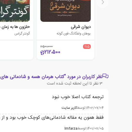
دیوان شرقی
حلزون ها به زمان م
یوهان ولفگانگ فون گوته
گونتر گراس
250،000
٪15
212،500
نظر کاربران در مورد "کتاب هرمان هسه و شادمانی های
3
نظر تا این لحظه ثبت شده است
ترجمه کتاب اصلا خوب نبود
1402/07/04
|
توسط
کاربر سایت
فقط همون یه مقاله شادمانی‌های کوچک خوب بود و از ب
1401/07/05
|
توسط
Imfarza