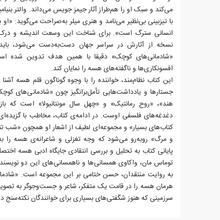
می‌کند و سبک او را هم‌طراز آثار جیمز جویس می‌داند. والتر بنیامین
با تیزبینی بی‌نظیر می‌نامد و هنری میلر به‌صراحت می‌گوید: «ا
انسانی سترگ است». برای شناخت این وسعت اندیشه و درک جها
نسخه از آثارش در سراسر جهان دست‌به‌دست می‌شود، باید ا
«شادمانی‌های کوچک» دقیقا با همین هدف تدوین شده است ت
افسونکاری‌ها و ناگفته‌های هسه را نمایان کند.
این کتاب نظام‌مند، خواننده را با وجوه گوناگون قلم هسه آشن
جستارها و یادداشت‌هایی تأمل‌برانگیز چون «شادمانی‌های کوچک
هند»، «روح رمانتیک» و «چهل سال مونتانیولا» است که باز
دغدغه‌های فلسفی اوست. در ادامه‌ی کتاب، مخاطب با گزیده‌ای از
کتاب‌های بسیار» و مجموعه‌ای لطیف از اشعار او همچون «شب تنها
و مرگ» روبه‌رو می‌شود که وجه تغزلی و شاعرانه‌ی هسه را ب
پایانی کتاب به تحلیل و بررسی انتقادی جایگاه ادبی هسه اختصا
توماس مان، واکاوی همسانی‌ها و ناهمسانی‌های این دو نویسنده
به روایت منتقدان، حسن‌ ختامی بر این مجموعه است. «شادم
هرمان هسه را در قامت یک متفکر، شاعر و جست‌وجوگر به تصو
سرزمینی که هنوز شگفتی‌های بسیاری برای خوانندگان نکته‌سنج دا