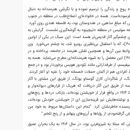
 روح و زندگی را ترسیم نموده و با نگرشی هنرمندانه به دنبال
فرسوده‌است. هسه در خانواده‌ای اصلاح‌طلب در منطقه در جنوب
رش که مبلغ مذهبی در هندوستان بود، به فلسفه هندی روی آورد.
بعه سوئیس در منطقه «تیچینو» به گوشه‌گیری نشست. گرایش به
ی چشم‌گیر آثار قدیمی‌تر هسه است. این سبک در یکی از اولین
رمان‌هایش به نام پیتر کامنسیند (۱۹۰۴)، که با استقبال بی‌نظیری روبرو شد، به چشم می‌خورد. وی
وابط بین آن‌ها و همچنین نقش هنرمند در جامعه، پرداخته و در
رمان‌های گرترود (۱۹۱۰) و رُسهالده (۱۹۱۴) این معضل را به شیوه هنرمندانه‌ای مطرح می‌نماید. هسه به
یفیسم، از طرفدارانی مانند تئودور هویس برخوردار بود و در جمع
 افرادی هم از آلمان حملات خصمانه خود را علیه او آغاز کردند.
، از شاگردان کارل گوستاو یونگ، از طریق این مشاور با آثار
 از طریق این آثار دریافت که هریک از فرارهای دیوانه‌وار و
فزاینده‌اش در فاصله سال‌های ۱۹۰۴ تا ۱۹۱۴ در واقع فرار از خویشتن بوده‌اند، بازتاب دردها و رنج‌های
 و نوشته‌هایش نیز قرینه‌سازی ای از خویشتن خودش بوده‌اند،
ر مقدمه یک نویسنده خاطرنشان کرد: "تمام این داستان‌ها مربوط به خود من
ش گرفته‌بودم، از رؤیاها و آرزوهای پنهانم و از رنج تلخم."
هرمان هسه متأثر از بیماری همسرش که مبتلا به شیزوفرنی بود، در سال ۱۹۱۶ به یک بحران عمیق