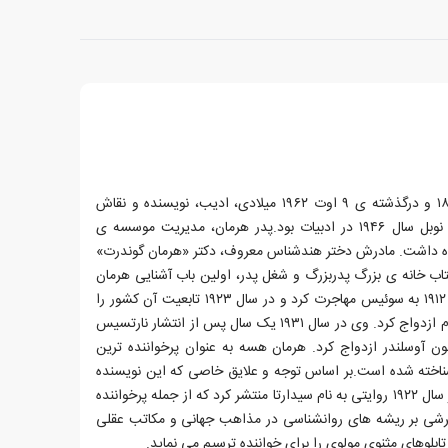
هرمان هسه، زاده ی ۲ ژوئیه ی ۱۸۷۷ و درگذشته ی ۹ اوت ۱۹۶۲ میلادی، ادیب، نویسنده و نقاش
آلمانی-سوئیسی و برنده ی جایزه ی نوبل سال ۱۹۴۶ در ادبیات بود.پدر هرمان، مدیریت موسسه ی
هده داشت. مادرش دختر هندشناس معروف، دکتر «هرمان گوندرت»
کتاب خانه ی بزرگ پدربزرگ و شغل پدر، اولین باب آشنایی هرمان
هسه جوان با ادبیات بود. او در سال ۱۹۱۲ به سوئیس مهاجرت کرد و در سال ۱۹۲۳ تابعیت آن کشور را
پذیرفت و در همین زمان برای بار دوم ازدواج کرد. وی در سال ۱۹۳۱ یک سال پس از انتشار نارتسیس
ینون آوسلندر ازدواج کرد. هرمان هسه به عنوان پرخواننده ترین
ناخته شده است.بر اساس توجه و علایق خاصی که این نویسنده
در باب فلسفه به دست آورده بود، در سال ۱۹۲۲ روایتی به نام سیدارتا منتشر کرد که از جمله پرخواننده
گرشی بر ریشه های روانشناسی در مذاهب جهانی و مکاتب عقلی
بلوهای مثنوی مولوی را برای خواننده ترسیم می نماید.