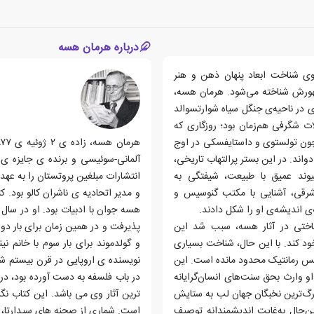
درباره هرمان هسه
وی شناخت ابعاد پنهان ذهن و هنر
شهورش شناخته می‌شود. هرمان هسه،
 ادبیات آلمانی در سده‌ی 20، در سال 1872 میلادی در ناحیه‌ی جنگل سیاه شوارتسوالد
ت شگرفی هم‌زمان بود؛ روزگاری که
چون تولستوی و داستایفسکی در اوج
واند. در این بستر پرالتهاب تاریخی،
ند عمیق با طبیعت، شیفتگی به
انتشارات مبلغین پروتستان را به ع
 شرقی، آشنایی با مکتب گنوسیس و
و مدیر اتحادیه ی ناشران کالو بود. 
‌ی اندیشه‌ی او را شکل دادند.
شناختی در آثار هسه، سبب شد این
 ادبیات را از آن خود کند. با این حال، شناخت بسیاری
و گولدموند برای بار سوم با خانم ن
‌نویس رمانتیک محدود مانده است. این
نویسنده ی اروپایی در قرن بیستم ش
 وارث بحق سنت‌های انسان‌گرایانه
زرگ‌ترین نخبگان جهان لب به ستایش
ترین آثار وی می باشد. این کتاب ن
ین‌حال به‌غایت اندیشمندانه توصیف
است. شماری از صحنه های سیدارتا، تا