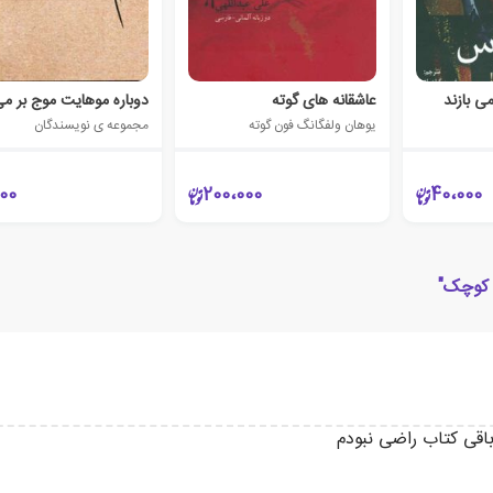
ی بازند
عاشقانه های گوته
دوباره موهایت موج بر می
یوهان ولفگانگ فون گوته
مجموعه ی نویسندگان
00
200،000
40،000
 کوچک"
اقی کتاب راضی نبودم