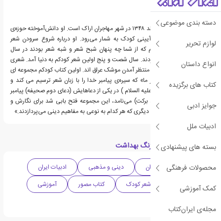
دسته بندی موضوعی
سید محمد مهاجرانی متولد ۱۳۴۸ در شهر مهاجران اراک است. او دانش‌آموخته‌ حوزه‌ی
علمیه‌ی قم و از شاعران آیینی کودک به شمار می‌رود. او درباره شروع سرودن شعر
لوازم تحریر
می‌گوید: «اولین شعرهایم که از شما چه پنهان شبح شعر و شبه شعر بودند در سال
شصت و سه خودنمایی کردند. سال شصت و پنج اولین شعر کودکم به دنیا آمد. شعری
انواع داستان
برای کودکانی که هر لحظه منتظر آمدن موشک عراق اند. اولین کتاب کودکم مجموعه ای
است به نام « پیامبر عزیز ما» که سیره‌ی پیامبر خدا را با زبان شعر ترسیم می کند و
کتاب های برگزیده
همان‌گونه که امام سجاد (علیه السلام ) در یکی از دعاهایش (دعای دوم صحیفه) پیامبر
خدا را مفتاح البرکه (کلید برکت) می‌نامد، این مجموعه فتح بابی شد برای نگارش و
جوایز ادبی
سرودن آثار و مجموعه‌های دیگری که هر کدام به نوعی به مفاهیم دینی می‌پردازدند.»
ادبیات ملل
دسته بندی های کتاب زنگ بهداشت
بسته های پیشنهادی
محصولات فرهنگی
ادبیات کودک و نوجوان
دینی و مذهبی
ادبیات ایران
کتاب کودک
شعر کودک
کتاب مصور
آموزشی
کمک آموزشی
بهداشت
مجله‌ی ایران‌کتاب