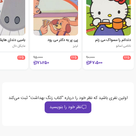
دندانم را مسواک می زنم
پی پر به دکتر می رود
نانامی اسانو
لرنرز
مایکل دال
٪25
95،000
٪25
90،000
٪25
71،250
67،500
اولین نفری باشید که نظر خود را درباره "کتاب زنگ بهداشت" ثبت می‌کند
نظر خود را بنویسید