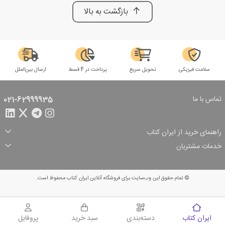
بازگشت به بالا
سلامت فیزیکی
تحویل سریع
پرداخت در 4 قسط
ارسال بین‌الملل
تماس با ما
021-62999935
راهنمای خرید از ایران کتاب
ثبت سفارش
شیوه پرداخت
خدمات مشتریان
تخفیف‌های خرید
شرایط ارسال سفارش
درباره ما
شرایط استفاده
حریم خصوصی
پیگیری سفارش
بازگرداندن سفارش
پرسش‌های متداول
© تمام حقوق این وب‌سایت برای فروشگاه آنلاین ایران کتاب محفوظ است.
سبد خرید
ایران کتاب
دسته‌بندی
سبد خرید
پروفایل