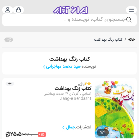
دسته‌بندی
ورود 
سبد خرید
جستجوی کتاب، نویسنده و...
خانه
/
کتاب زنگ بهداشت
کتاب زنگ بهداشت
نویسنده:
سید محمد مهاجرانی
4
از
1
رأی
کتاب زنگ بهداشت
آشنایی با کودکان 14 حدیث بهداشتی
Zang-e Behdasht
انتشارات:
جمال
1
25،500
٪15
30،000