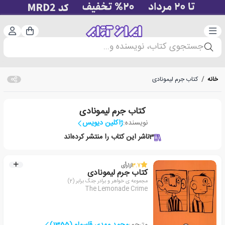
دسته‌بندی
ورود 
سبد خرید
جستجوی کتاب، نویسنده و...
خانه
/
کتاب جرم لیمونادی
کتاب جرم لیمونادی
نویسنده:
ژاکلین دیویس
3
ناشر این کتاب را منتشر کرده‌اند
3.7
از
1
رأی
کتاب جرم لیمونادی
مجموعه ی خواهر و برادر جنگ برابر‏‫ (2)
The Lemonade Crime
مترجم:
محمد مهدی قاسملو (1355)