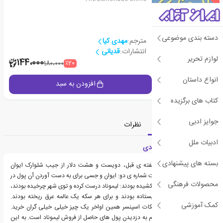
دسته بندی موضوعی
مترجم:
مهدی کیا
انتشارات:
قدیانی
لوازم تحریر
2
144،000
٪20
180،000
انواع داستان
جزئیات
افزودن به سبد
کتاب های برگزیده
جوایز ادبی
معرفی
دسته‌بندی
نظرات
ادبیات ملل
معرفی کتاب جرم لیمونادی
بسته های پیشنهادی
واقعیت شماره ی یک: هفته ی قبل، دویست و هشت دلار از جیب شلوارک ایوان
ترسکی ناپدید شد. واقعیت شماره ی دو: ایوان و جسی برای به دست آوردن آن پول در
محصولات فرهنگی
طول تابستان کلی زحمت کشیده بودند: لیموناد درست کرده و توی شهر چرخیده بودند،
زیر آفتاب داغ تابستان ایستاده بودند و برای هر سکه یک عالمه عرق ریخته بودند.
کمک آموزشی
واقعیت شماره ی سه: اسکات اسپنسر همین اواخر یک چیز خیلی خیلی گران خرید.
اتهام: اسکات اسپنسر متهم به دزدیدن پول های حاصل از فروش لیموناد است. به این