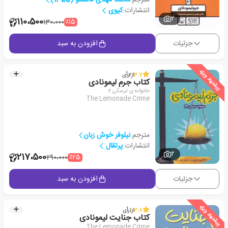
انتشارات:
کیوی
2
110،500
٪15
130،000
جزئیات
افزودن به سبد
پیشنهاد ویژه
3.7
از
2
رأی
کتاب جرم لیمونادی
خانواده ی ترسکی 2
The Lemonade Crime
مترجم:
نیلوفر خوش زبان
انتشارات:
پرتقال
2
217،500
٪25
290،000
جزئیات
افزودن به سبد
پیشنهاد ویژه
3.8
از
1
رأی
کتاب جنایت لیمونادی
The Lemonade Crime