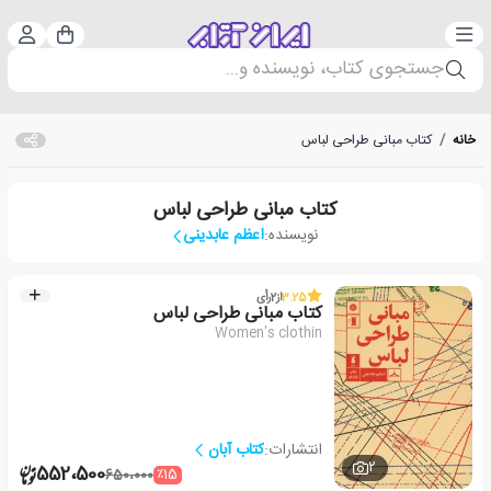
دسته‌بندی
ورود 
سبد خرید
جستجوی کتاب، نویسنده و...
خانه
/
کتاب مبانی طراحی لباس
کتاب مبانی طراحی لباس
نویسنده:
اعظم عابدینی
3.25
از
2
رأی
کتاب مبانی طراحی لباس
Women's clothin
انتشارات:
کتاب آبان
2
552،500
٪15
650،000