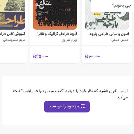
چی بخونم؟
اصول و مبانی طراحی پارچه
آنچه طراحان گرافیک و ناظران چاپ می دانند
آموزش کامل طرا
حسین صدقی
بهرام عفراوی
مریم خسروشاهی
45،000
100،000
اولین نفری باشید که نظر خود را درباره "کتاب مبانی طراحی لباس" ثبت
می‌کند
نظر خود را بنویسید