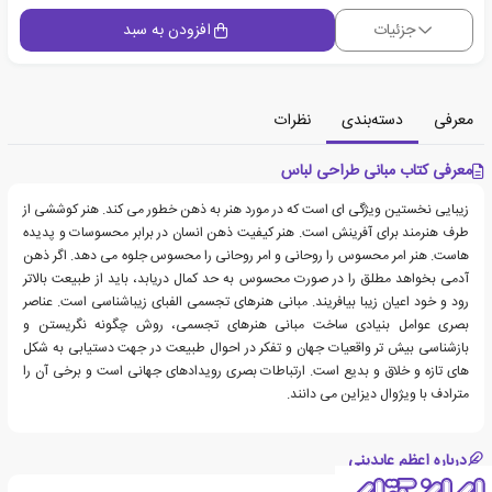
جزئیات
افزودن به سبد
معرفی
دسته‌بندی
نظرات
معرفی کتاب مبانی طراحی لباس
زیبایی نخستین ویژگی ای است که در مورد هنر به ذهن خطور می کند. هنر کوششی از
طرف هنرمند برای آفرینش است. هنر کیفیت ذهن انسان در برابر محسوسات و پدیده
هاست. هنر امر محسوس را روحانی و امر روحانی را محسوس جلوه می دهد. اگر ذهن
آدمی بخواهد مطلق را در صورت محسوس به حد کمال دریابد، باید از طبیعت بالاتر
رود و خود اعیان زیبا بیافریند. مبانی هنرهای تجسمی الفبای زیباشناسی است. عناصر
بصری عوامل بنیادی ساخت مبانی هنرهای تجسمی، روش چگونه نگریستن و
بازشناسی بیش تر واقعیات جهان و تفکر در احوال طبیعت در جهت دستیابی به شکل
های تازه و خلاق و بدیع است. ارتباطات بصری رویدادهای جهانی است و برخی آن را
مترادف با ویژوال دیزاین می دانند.
درباره اعظم عابدینی