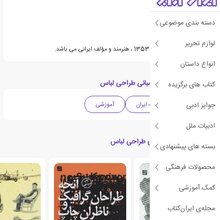
دسته بندی موضوعی
لوازم تحریر
اعظم عابدینی متولد سال 1353 ، هنرمند و مؤلف ایرانی می باشد.
انواع داستان
دسته بندی های کتاب مبانی طراحی لباس
کتاب های برگزیده
جوایز ادبی
هنری
ادبیات ایران
آموزشی
ادبیات ملل
کتاب های مرتبط با مبانی طراحی لباس
بسته های پیشنهادی
محصولات فرهنگی
کمک آموزشی
مجله‌ی ایران‌کتاب