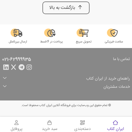
بازگشت به بالا
سلامت فیزیکی
تحویل سریع
پرداخت در 4 قسط
ارسال بین‌الملل
تماس با ما
021-62999935
راهنمای خرید از ایران کتاب
ثبت سفارش
شیوه پرداخت
خدمات مشتریان
تخفیف‌های خرید
شرایط ارسال سفارش
درباره ما
شرایط استفاده
حریم خصوصی
پیگیری سفارش
بازگرداندن سفارش
پرسش‌های متداول
© تمام حقوق این وب‌سایت برای فروشگاه آنلاین ایران کتاب محفوظ است.
سبد خرید
ایران کتاب
دسته‌بندی
سبد خرید
پروفایل