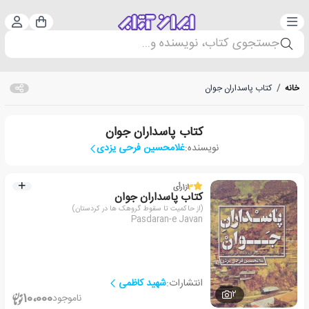
دسته‌بندی
ورود 
سبد خرید
جستجوی کتاب، نویسنده و...
خانه
/
کتاب پاسداران جوان
کتاب پاسداران جوان
نویسنده:
غلامحسین فرحی یزدی
3
از
1
رأی
کتاب پاسداران جوان
(از حاکمیت تا سقوط گروهک ها در کردستان)
Pasdaran-e Javan
انتشارات:
شهید کاظمی
2
10،000
ناموجود