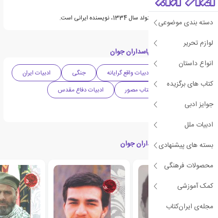
غلامحسین فرحی یزدی متولد سال 1334، نویسنده ایرانی است.
دسته بندی موضوعی
لوازم تحریر
دسته بندی های کتاب پاسداران جوان
انواع داستان
زندگی نامه
ادبیات واقع گرایانه
جنگی
ادبیات ایران
کتاب های برگزیده
تاریخ ایران
کتاب مصور
ادبیات دفاع مقدس
جوایز ادبی
خاطرات شهدا
ادبیات ملل
کتاب های مرتبط با پاسداران جوان
بسته های پیشنهادی
محصولات فرهنگی
کمک آموزشی
مجله‌ی ایران‌کتاب