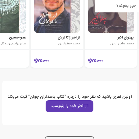
چی بخونم؟
پهلوان اکبر
از اهواز تا لولان
عمو حسین
محمد عباس آبادی
مجید جعفرآبادی
عباس رئیسی بیدگلی
25،000
25،000
اولین نفری باشید که نظر خود را درباره "کتاب پاسداران جوان" ثبت می‌کند
نظر خود را بنویسید