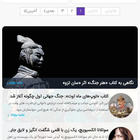
اولین
قبلی
1
2
3
بعدی
آخرین
نگاهی به کتاب «هنر جنگ» اثر «سان تزو»
ادامه مقاله
کتاب «توپ‌های ماه اوت»: جنگ جهانی اول چگونه آغاز شد
این اثر، کاوشی جذاب و موشکافانه است درباره‌ی ناتوانی ابَر-قدرت های وقت در
استفاده از دیپلماسی برای جلوگیری از جنگی که هیچ‌کس خواستارش نبود.
ادامه مقاله
سوتلانا الکسیویچ، یک زن با قلمی شگفت انگیز و لایق جایزه نوبل ادبیات
آیا تا به حال نام سوتلانا الکسیویچ به گوش شما خورده؟ او یک نویسنده زن اهل