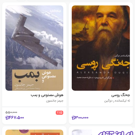
جه‌نگ روسی
هوش مصنوعی و بمب
ئه لیکسانده ر دوگین
جیمز جانسون
550،000
٪15
467،500
300،000