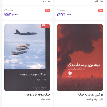
شان آشر
بیل ادلر
590،000
٪10
360،000
٪10
531،000
324،000
نوشتن زیر سایه جنگ
جنگ؛موجه یا ناموجه
کاوه فولادی نسب
اندرو فیالا