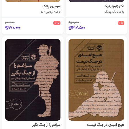
تکنوژئوپلیتیک
سومین پلاک
پاک نانگ وونگ
فاطمه وفایی زاده
200،000
٪15
650،000
٪5
170،000
617،500
هیچ امیدی در جنگ نیست
سراغم را از جنگ بگیر