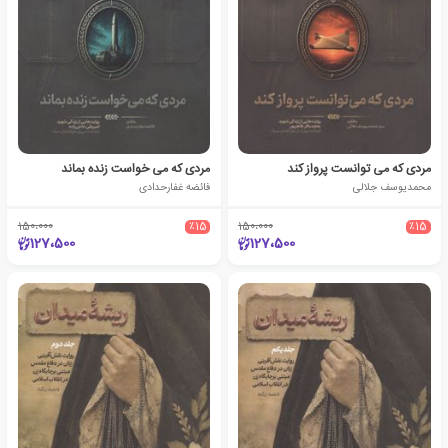
مردی که می توانست پرواز کند
مردی که می خواست زنده بماند
محمدیوسف جلالی
فائضه غفارحدادی
150،000
٪15
150،000
٪15
127،500
127،500