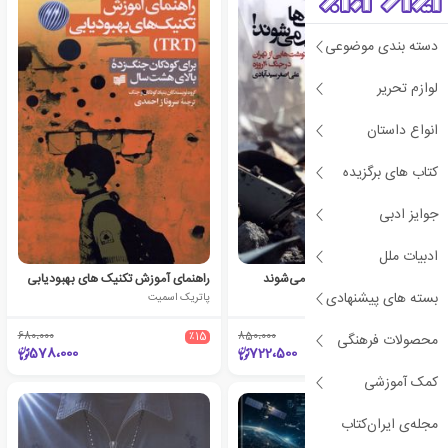
دسته بندی موضوعی
لوازم تحریر
انواع داستان
کتاب های برگزیده
جوایز ادبی
ادبیات ملل
وقتی گنجشک‌ها مضطرب می‌شوند
راهنمای آموزش تکنیک های بهبودیابی
بسته های پیشنهادی
علی اصغر سیدآبادی
پاتریک اسمیت
680،000
٪15
850،000
٪15
محصولات فرهنگی
578،000
722،500
کمک آموزشی
مجله‌ی ایران‌کتاب