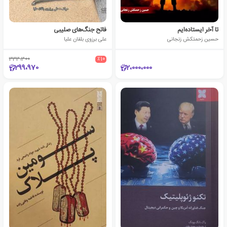
تا آخر ایستاده‌ایم
فاتح جنگ‌های صلیبی
حسین زحمتکش زنجانی
علی برزوی بلقان علیا
333،300
٪10
299،970
2،000،000