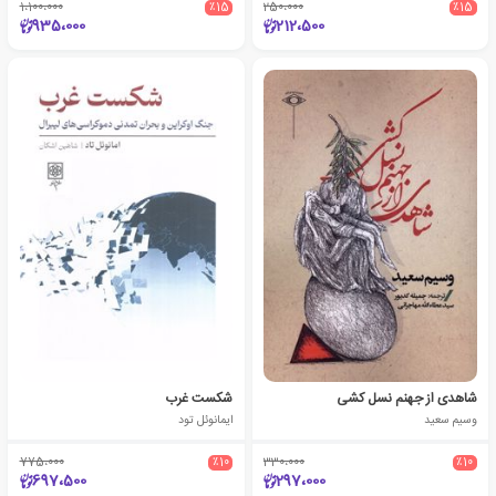
1،100،000
٪15
250،000
٪15
935،000
212،500
شاهدی از جهنم نسل کشی
شکست غرب
وسیم سعید
ایمانوئل تود
775،000
٪10
330،000
٪10
697،500
297،000