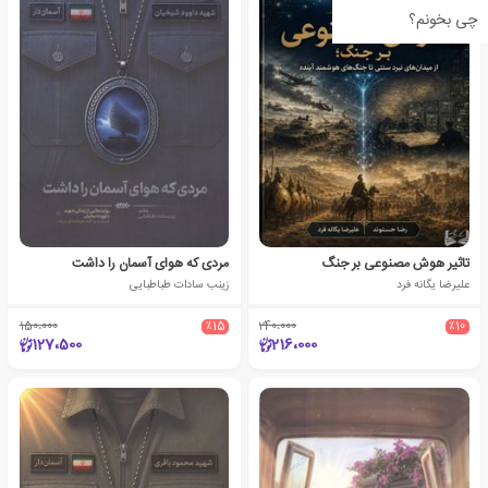
چی بخونم؟
تاثیر هوش مصنوعی بر جنگ
مردی که هوای آسمان را داشت
علیرضا یگانه فرد
زینب سادات طباطبایی
150،000
٪15
240،000
٪10
127،500
216،000