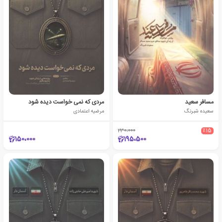
مسافر سعید
مردی که نمی خواست دیده شود
سعیده شبرنگ
مرضیه اعتمادی
230،000
٪15
150،000
195،500