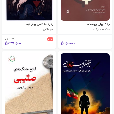
جنگ برای چیست؟
پدیدارشناسی روح غزه
جک مک دونالد
میرا قائمی
750،000
٪15
637،500
450،000