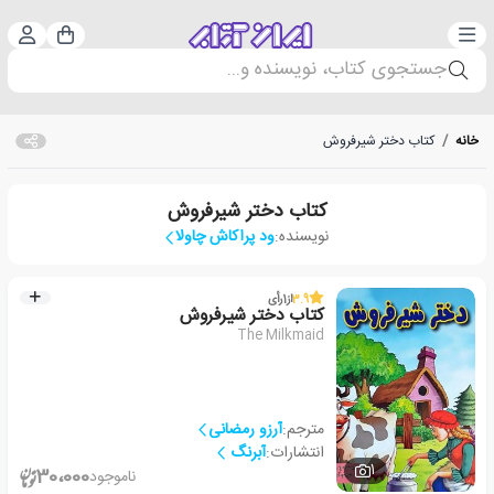
دسته‌بندی
ورود 
سبد خرید
جستجوی کتاب، نویسنده و...
خانه
/
کتاب دختر شیرفروش
کتاب دختر شیرفروش
نویسنده:
ود پراکاش چاولا
3.9
از
1
رأی
کتاب دختر شیرفروش
The Milkmaid
مترجم:
آرزو رمضانی
انتشارات:
آبرنگ
1
30،000
ناموجود