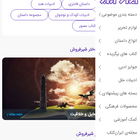
ادبیات اقتباسی
داستان فانتزی
ادبیات هند
دسته بندی موضوعی
ادبیات داستانی
ادبیات کودک و نوجوان
مجموعه داستان
کتاب کودک
کتاب مصور
لوازم تحریر
انواع داستان
مقالات مرتبط با کتاب دختر شیرفروش
کتاب های برگزیده
جوایز ادبی
ادبیات ملل
بسته های پیشنهادی
محصولات فرهنگی
ژانر فانتزی، پرورشگاه تخیل و خلاقیت
ادامه مقاله
کمک آموزشی
مجله‌ی ایران‌کتاب
کتاب های مرتبط با دختر شیرفروش