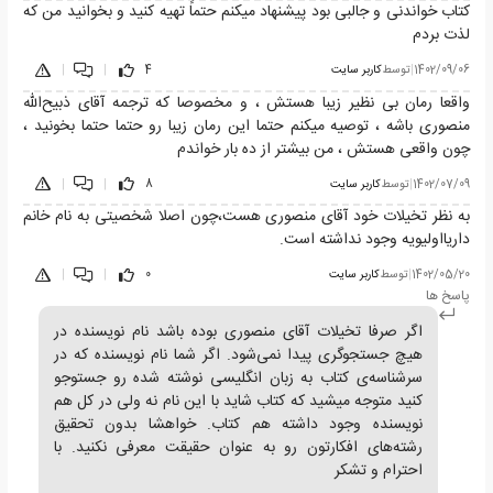
کتاب خواندنی و جالبی بود پیشنهاد میکنم حتماً تهیه کنید و بخوانید من که
لذت بردم
1402/09/06
|
توسط
کاربر سایت
4
|
|
واقعا رمان بی نظیر زیبا هستش ، و مخصوصا که ترجمه آقای ذبیح‌الله
منصوری باشه ، توصیه میکنم حتما این رمان زیبا رو حتما حتما بخونید ،
چون واقعی هستش ، من بیشتر از ده بار خواندم
1402/07/09
|
توسط
کاربر سایت
8
|
|
به نظر تخیلات خود آقای منصوری هست،چون اصلا شخصیتی به نام خانم
داریااولیویه وجود نداشته است.
1402/05/20
|
توسط
کاربر سایت
0
|
|
پاسخ ها
اگر صرفا تخیلات آقای منصوری بوده باشد نام نویسنده در
هیچ جستجوگری پیدا نمی‌شود. اگر شما نام نویسنده که در
سرشناسه‌ی کتاب به زبان انگلیسی نوشته شده رو جستوجو
کنید متوجه میشید که کتاب شاید با این نام نه ولی در کل هم
نویسنده وجود داشته هم کتاب. خواهشا بدون تحقیق
رشته‌های افکارتون رو به عنوان حقیقت معرفی نکنید. با
احترام و تشکر