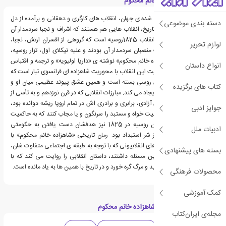
معرفی کتاب شاهزاده خانم محکوم
عموم انقلاب های شناخته شده ی جهان، انقلاب های کارگری و دهقانی و برآمده از دل
دسته بندی موضوعی
فرودستان هستند. اما در تاریخ، انقلاب هایی هم هستند که اشراف و نجبا سردمدار آن
بوده اند. یکی از آن ها، انقلاب 1825روسیه است که گروهی از افسران ارتش، نجبا،
لوازم تحریر
اشراف، بازرگانان و صاحب منصبان سردمدار آن بودند و علیه نیکلای اول، تزار روسیه،
قیام کردند. کتاب «شاهزاده خانم محکوم» نوشته ی «داریا اولیویه» و ترجمه و اقتباس
انواع داستان
«ذبیح الله منصوری»، روایت این انقلاب با محوریت شاهزاده ای فرانسوی تبار است که
دل به افسر نجیب زاده ی روسی بسته است و همین عشق پیوند عظیمی میان او و
کتاب های برگزیده
این انقلاب و مبارزات آن ایجاد می کند. مبارزات انقلابی که در قرن نوزدهم و به تأسی از
انقلاب فرانسه و شعارهای آزادی، برابری و برادری اش در تمام اروپا ریشه دوانده بود،
جوایز ادبی
قصد داشت حکمرانان تمامیت خواه و مستبد را سرنگون و یا مجاب کنند که به حاکمیت
قانون تن دهند. انقلابیون روسیه در 1825 نیز هدفشان دست یافتن به حکومتی
ادبیات ملل
پارلمانی و خلاص شدن از شر استبداد بود. رمان تاریخی «شاهزاده خانم محکوم» با
دستمایه قرار دادن تلاش های انقلابیونی که با توجه به طبقه ی اجتماعی متفاوت شان،
بسته های پیشنهادی
مواجهه ی دیگرگونی با این مسئله داشتند، داستان انقلابی را روایت می کند که با
عشق، خون، شکست، تبعید و مرگ گره خورد و در تاریخ با همین ها به یاد مانده است.
محصولات فرهنگی
کمک آموزشی
دسته بندی های کتاب شاهزاده خانم محکوم
مجله‌ی ایران‌کتاب