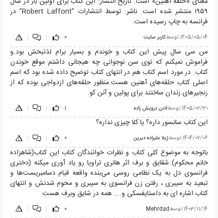
معنای «حلقه آهنین» است. تاریخ انتشار: این کتاب برای اولین بار در سال
۱۹۵۹ منتشر شده است. ناشر: توسط انتشارات "Robert Laffont" در
فرانسه به چاپ رسیده است.
1405/05/04
|
توسط
كاربر سايت
0
|
|
من سی سال پیش این کتاب و خوندم و بسیار برام لذتبخش بود.و
فراموش نمیکنم که توی سن نوجوانی چه هیجانی داشتم موقع خوندن
کتاب. در مورد اسم کتاب هم در انتهای کتاب توضیح داده شده بود که اسم
اصلی کتاب حلقه‌های آهنین هست.منظور حلقه‌های ازدواجی بوده که از
زنجیرهای زندان ساختند برای پولین و آنن کو.
1405/02/31
|
توسط
لادن درویش زاده
1
|
|
این کتاب سانسور داره؟ یا کلا چیزی نداره؟
1404/02/06
|
توسط
ژیلا علیزاده دیرین
0
|
|
باتوجه به موضوع کلی کتاب و نظرات خوانندگان کتاب این کتاب(شاهزاده
خانم محکوم) شقایق و برف اثر هانری تراویا رو یاد آوری میکنه (دختری
فرانسوی دل به یک نظامی روسی می‌بنده واقعه قیام دسامبریست‌ها و
تبعید به سیبری ، رفتن زن فرانسوی به سیبری و محوم شدنش و انتهای
کتاب اشاره ای به داستایفسکی و.... همه در شایق وبرف هست
1403/11/14
|
توسط
Mehrdad
0
|
|