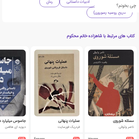
داستان تاریخی
ادبیات داستانی
رمان
چی بخونم؟
تاریخ روسیه (شوروی)
کتاب های مرتبط با شاهزاده خانم محکوم
مسئله شوروی
عملیات پنهانی
جاسوس میلیارد د
ناصر وثوقی
فردریک فورسایت
دیوید ای هافمن
٪15
400،000
٪10
120،000
٪15