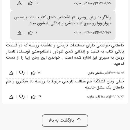
1402/06/30
|
توسط
کاربر سایت
11
|
وا،اگر به زبان روسی نام اشخاص داخل کتاب مانند پرنسس
مرواریووا رو سرچ کنید نقاشی و زندگی نامشون میاد
1403/09/26
|
توسط
کاربر سایت
0
|
داستانی خواندنی دارای مستندات تاریخی و عاشقانه روسیه که در قسمت
پایانی کتاب به تبعید و زندانی شدن فئودور داستایوسکی نویسنده نامدار
روس به سیبری نیز اشاره شده است . خواندن این رمان زیبا را از دست
ندهید .
1402/05/03
|
توسط
علی باقری
3
|
|
خیلی رمان قشنگیه هم مطالب تاریخی مربوط به روسیه یاد میگیری و هم
داستان یک عشق خالصه
1401/07/26
|
توسط
کاربر سایت
14
|
|
بازگشت به بالا