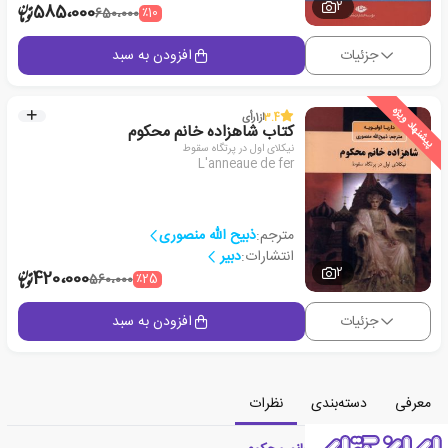
2
585،000
٪10
650،000
جزئیات
افزودن به سبد
پیشنهاد ویژه
3.4
از
1
رأی
کتاب شاهزاده خانم محکوم
نیکلای اول در پرتگاه سقوط
L'anneaue de fer
مترجم:
ذبیح الله منصوری
انتشارات:
دبیر
2
420،000
٪25
560،000
جزئیات
افزودن به سبد
معرفی
دسته‌بندی
نظرات