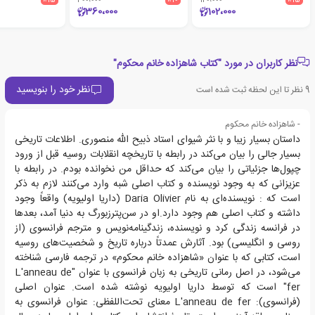
360،000
102،000
نظر کاربران در مورد "کتاب شاهزاده خانم محکوم"
نظر خود را بنویسید
9
نظر تا این لحظه ثبت شده است
- شاهزاده خانم محکوم
داستان بسیار زیبا و با نثر شیوای استاد ذبیح الله منصوری. اطلاعات تاریخی
بسیار جالی را بیان می‌کند در رابطه با تاریخچه انقلابات روسیه قبل از ورود
چپول‌ها جزئیاتی را بیان می‌کند که حداقل من نخوانده بودم. در رابطه با
عزیزانی که به وجود نویسنده و کتاب اصلی شبه وارد می‌کنند لازم به ذکر
است که : نویسنده‌ای به نام Daria Olivier (داریا اولیویه) واقعاً وجود
داشته و کتاب اصلی هم وجود دارد.او در سن‌پترزبورگ به دنیا آمد، بعدها
در فرانسه زندگی کرد و نویسنده، زندگینامه‌نویس و مترجم فرانسوی (از
روسی و انگلیسی) بود. آثارش عمدتاً درباره تاریخ و شخصیت‌های روسیه
است، کتابی که با عنوان «شاهزاده خانم محکوم» در ترجمه فارسی شناخته
می‌شود، در اصل رمانی تاریخی به زبان فرانسوی با عنوان "L'anneau de
fer" است که توسط داریا اولیویه نوشته شده است. عنوان اصلی
(فرانسوی): L'anneau de fer معنای تحت‌اللفظی: عنوان فرانسوی به