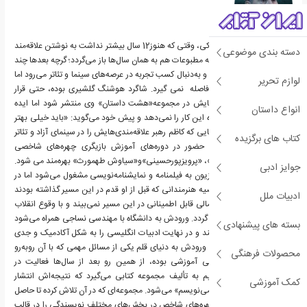
از همان سال‌های دور کودکی، وقتی که هنوز12 سال بیشتر نداشت به نوشتن علاقه‌مند
دسته بندی موضوعی
شد و آغاز ورودش به عرصه مطبوعات هم به همان سال‌ها باز می‌گردد؛ گرچه بعدها چند
سالی وقفه ایجاد می‌شود و به‌دنبال کسب تجربه در عرصه‌های سینما و تئاتر می‌رود اما
لوازم تحریر
باز هم چندان از نوشتن فاصله نمی‌ گیرد. شاگرد هوشنگ گلشیری بوده، حتی قرار
می‌شود یکی از داستان‌هایش در مجموعه«هشت داستان» وی منتشر شود اما ایده
انواع داستان
آلیست بودنش به او اجازه این کار را نمی‌دهد و پیش خود می‌گوید: «باید خیلی بهتر
از این بنویسم!» در سال‌هایی که کاظم رهبر علاقه‌مندی‌هایش را در سینمای آزاد و تئاتر
کتاب های برگزیده
دنبال می‌کرده از فرصت حضور در دوره‌های آموزش بازیگری چهره‌های شاخصی
همچون«سوسن تسلیمی»، «پرویزپورحسینی»و«سیاوش طهمورث» بهره‌مند می شود.
جوایز ادبی
مدتی هم در رادیو و تلویزیون به فیلمنامه و نمایشنامه‌نویسی مشغول می‌شود اما در
نهایت همه اینها را به توصیه هنرمندانی که قبل از او قدم در این مسیر گذاشته بودند
ادبیات ملل
رها می‌کند، چراکه آینده مالی قابل اطمینانی در این مسیر نمی‌بیند و با وقوع انقلاب
دوباره به مطبوعات بازمی گردد. ورودش به دانشگاه با مهندسی نساجی همراه می‌شود
بسته های پیشنهادی
اما نیمه کاره رهایش می‌کند و در نهایت ادبیات انگلیسی را به شکل آکادمیک و جدی
می‌خواند. از همان ابتدای ورودش به دنیای قلم یکی از مسائل مهمی که با آن روبه‌رو
محصولات فرهنگی
می‌شود فقدان منابع کافی آموزشی بوده، از همین رو بعد از سال‌ها فعالیت در
عرصه‌های یاد شده تصمیم به تألیف مجموعه کتابی می‌گیرد که نتیجه‌اش انتشار
کمک آموزشی
مجموعه 6 جلدی«چگونه می‌نویسم» می‌شود. مجموعه‌ای که در آن تلاش کرده تا حاصل
سال‌ها تجربه هر یک از چهره‌های شاخص در بخش‌های مختلف نویسندگی را در قالب