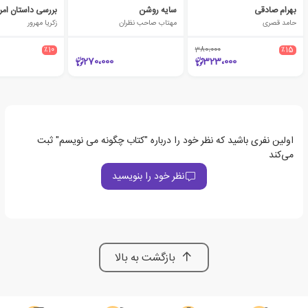
بهرام صادقی
سایه روشن
بررسی داستان امر
حامد قصری
مهتاب صاحب نظران
زکریا مهرور
٪10
380،000
٪15
270،000
323،000
اولین نفری باشید که نظر خود را درباره "کتاب چگونه می نویسم" ثبت
می‌کند
نظر خود را بنویسید
بازگشت به بالا