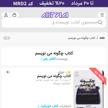
دسته‌بندی
ورود 
سبد خرید
جستجوی کتاب، نویسنده و...
خانه
/
کتاب چگونه می نویسم
کتاب چگونه می نویسم
نویسنده:
کاظم رهبر
پیشنهاد ویژه
3.5
از
1
رأی
کتاب چگونه می نویسم
7 روش از 7 سفر نامه نویس معاصر
How I write?
انتشارات:
کتاب خورشید