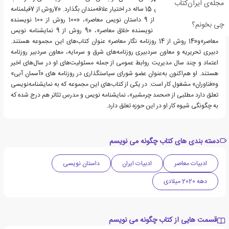
مجله‌ی ایران‌کتاب
این کتاب‌ها با صرف زمانی 15 ساله در اختیار علاقه‌مندان بگذارد. «7روش از 7فیلمنامه
نویس معاصر»، «9روش از 9 داستان نویس معاصر»، «100 روش از 100 نویسنده
چی بخونم؟
معاصر»، «17 روش از 17 نویسنده خلاق معاصر»، «9 روش از 9 نمایشنامه نویس
معاصر»و«14 روش از 14 روزنامه نگار معاصر» عنوان کتاب‌های این مجموعه هستند.
دبیری تحریریه و معاون سردبیری روزنامه‌های شرق و سرمایه، معاون سردبیر روزنامه
اعتماد و چند سال مدیریت روابط عمومی از جمله مسئولیت‌های او در سال‌های اخیر
هستند. او هم‌اکنون به‌عنوان عضو شورای سیاستگذاری در روزنامه های «آسمان آبی»
و«فناوران» مشغول کار است. در یکی از کتاب‌های این مجموعه که به نمایشنامه‌نویسی
تعلق دارد مطلبی از «محمد چرمشیر»، نمایشنامه نویس و مدرس تئاتر هم درج شده که
به چگونگی شیوه کار او در این حوزه تعلق دارد.
دسته بندی های کتاب چگونه می نویسم
ادبیات معاصر
ادبیات ایران
داستان نویسی
دهه 2020 میلادی
قسمت هایی از کتاب چگونه می نویسم