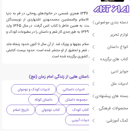
مجید ملامحمدی در سال 1347 هجری شمسی در خانواده‎ای روحانی در قم به دنیا
آمد. پدرش آقای حجه الاسلام والمسلمین محمدمهدی اشتهاردی از نویسندگان
دسته بندی موضوعی
برجسته حوزه علمیه قم است. به همین خاطر با کتاب انس گرفت. در سال 1365 وارد
حوزه علمیه قم شد. از سال1369 به طور جدی کار شعر و داستان را در مطبوعات کودک و
لوازم تحریر
نوجوان شروع کرد.
او عضو تحریریه مجله‎های سلام بچه‎ها و پوپک شد. از آن سال تا کنون حدود پنجاه جلد
انواع داستان
کتاب در زمینه‎های داستان، شعر و تحقیق از او منتشر شده است. حدود بیست کتابش
در جشنواره‎های کتاب سال کشوری برگزیده شده است.
کتاب های برگزیده
جوایز ادبی
دسته بندی های کتاب داستان هایی از زندگی امام زمان (عج)
ادبیات ملل
داستان تاریخی
ادبیات داستانی
ادبیات کودک و نوجوان
بسته های پیشنهادی
داستان دینی
مجموعه داستان
داستان کوتاه
محصولات فرهنگی
ادبیات ایران
کتاب کودک
کتاب نوجوان
تاریخ اسلام
کمک آموزشی
کتاب مصور
ادبیات آیینی