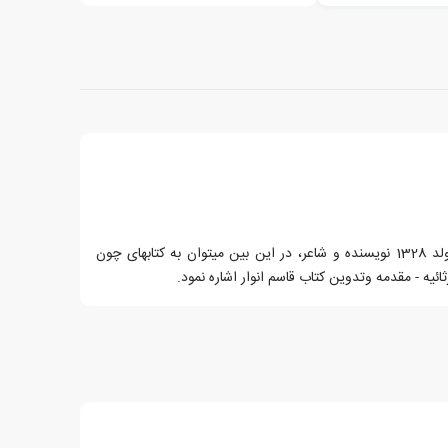
عبدالله محمود پور (عاقد سرابی) متولد 1328 نویسنده و شاعر، در این بین میتوان به کتابهای چون
رثائیه - مقدمه وتدوین کتاب قاسم انوار اشاره نمود.