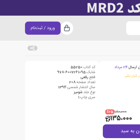
ورود / ثبت‌نام
سبد خرید
 ارسال:
24 مرداد
کد کتاب:
55250
شابک:
978-6007261095
 انبار نشر
قطع:
رقعی
تعداد صفحه:
208
سال انتشار شمسی:
1394
نوع جلد:
شومیز
سری چاپ:
1
٪25
180،000
135،000
ن به سبد