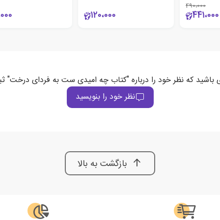
490،000
،000
120،000
441،000
ی باشید که نظر خود را درباره "کتاب چه امیدی ست به فردای درخت" ثب
نظر خود را بنویسید
بازگشت به بالا