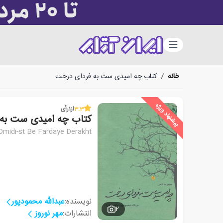
دسته‌بندی
خانه
/
کتاب چه امیدی ست به فردای درخت
پیشنهاد ویژه
3.3
از
1
رأی
کتاب چه امیدی ست به
Omidi-st Be Fardaye Derakht
نویسنده:
عبدالله محمودپور
2
انتشارات:
مهر نوروز