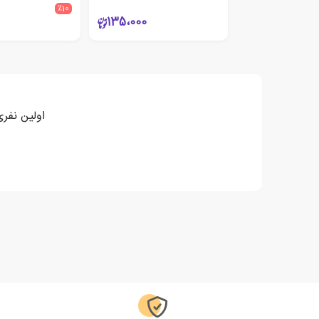
٪10
135،000
اولین نفر