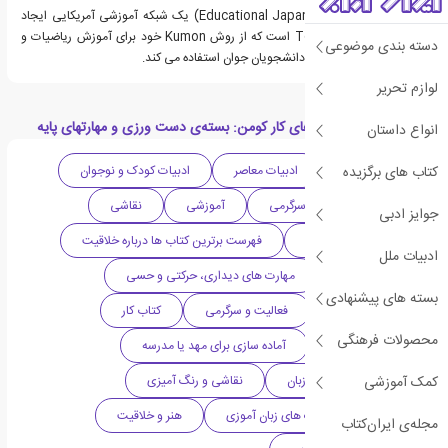
انتشارا کومن(Educational Japan Co. Ltd) یک شبکه آموزشی آمریکایی ایجاد
شده توسط Toru Kumon است که از روش Kumon خود برای آموزش ریاضیات و
دسته بندی موضوعی
خواندن در درجه اول برای دانشجویان جوان استفاده می کند.
لوازم تحریر
دسته بندی های کتاب‌های کار کومن: بسته‌ی دست ورزی و مهارتهای پایه
انواع داستان
کتاب های برگزیده
ادبیات آمریکا
ادبیات معاصر
ادبیات کودک و نوجوان
کتاب کودک
سرگرمی
آموزشی
نقاشی
جوایز ادبی
نوپا (۳-۵ سال | +3)
فهرست برترین کتاب ها درباره خلاقیت
ادبیات ملل
کتاب تصویری
مهارت های دیداری، حرکتی و حسی
بسته های پیشنهادی
آموزش کودکانه
فعالیت و سرگرمی
کتاب کار
محصولات فرهنگی
خلاقیت و تخیل
آماده سازی برای مهد یا مدرسه
کمک آموزشی
رشد کلامی و تقویت زبان
نقاشی و رنگ آمیزی
تقویت گفتار و مهارت های زبان آموزی
هنر و خلاقیت
مجله‌ی ایران‌کتاب