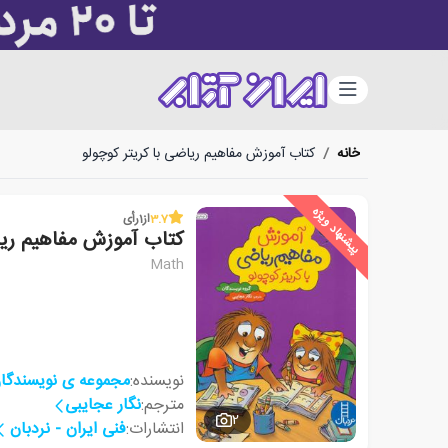
دسته‌بندی
خانه
/
کتاب آموزش مفاهیم ریاضی با کریتر کوچولو
پیشنهاد ویژه
3.7
از
1
رأی
کتاب آموزش مفاهیم ریا
Math
نویسنده:
مجموعه ی نویسندگا
مترجم:
نگار عجایبی
2
انتشارات:
فنی ایران - نردبان