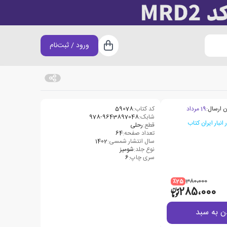
ورود / ثبت‌نام
سبد خرید
ن ارسال:
19 مرداد
کد کتاب:
59078
شابک:
978-9643897048
قطع:
رحلی
تعداد صفحه:
64
سال انتشار شمسی:
1402
نوع جلد:
شومیز
سری چاپ:
6
٪25
380،000
285،000
ن به سبد