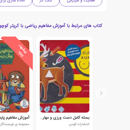
فعالیت و سرگرمی
کتاب کار
آماده سازی برای
کتاب های مرتبط با آموزش مفاهیم ریاضی با کریتر کوچول
ی
ش
ن
ه
ا
د
و
ی
ژ
پ
ه
بسته کامل دست ورزی و مهارتهای پایه (10 جلدی)
انتشارات کومن
مجموعه ی نویسندگان