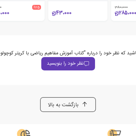
0
٪25
380،000
،000
43،000
285،00
شید که نظر خود را درباره "کتاب آموزش مفاهیم ریاضی با کریتر کوچولو
نظر خود را بنویسید
بازگشت به بالا