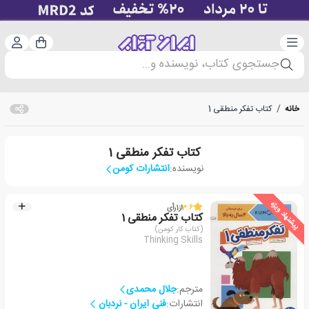
دسته‌بندی
ورود 
سبد خرید
جستجوی کتاب، نویسنده و...
خانه
/
کتاب تفکر منطقی 1
کتاب تفکر منطقی 1
نویسنده:
انتشارات کومن
پیشنهاد ویژه
3.6
از
1
رأی
کتاب تفکر منطقی 1
(کتاب کار کومن)
Thinking Skills
مترجم:
جلال محمدی
انتشارات:
فنی ایران - نردبان