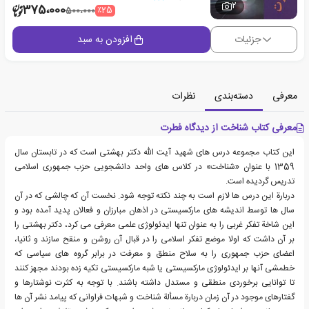
2
375،000
٪25
500،000
جزئیات
افزودن به سبد
معرفی
دسته‌بندی
نظرات
معرفی کتاب شناخت از دیدگاه فطرت
این کتاب مجموعه درس های شهید آیت الله دکتر بهشتی است که در تابستان سال
1359 با عنوان «شناخت» در کلاس های واحد دانشجویی حزب جمهوری اسلامی
تدریس گردیده است.
دربارة این درس ها لازم است به چند نکته توجه شود. نخست آن که چالشی که در آن
سال ها توسط اندیشه های مارکسیستی در اذهان مبارزان و فعالان پدید آمده بود و
این شاخة تفکر غربی را به عنوان تنها ایدئولوژی علمی معرفی می کرد، دکتر بهشتی را
بر آن داشت که اولا موضع تفکر اسلامی را در قبال آن روشن و منقح سازند و ثانیا،
اعضای حزب جمهوری را به سلاح منطق و معرفت در برابر گروه های سیاسی که
خطمشی آنها بر ایدئولوژی مارکسیستی یا شبه مارکسیستی تکیه زده بودند مجهز کنند
تا توانایی برخوردی منطقی و مستدل داشته باشند. با توجه به کثرت نوشتارها و
گفتارهای موجود در آن زمان دربارة مسألة شناخت و شبهات فراوانی که پیامد نشر آن ها