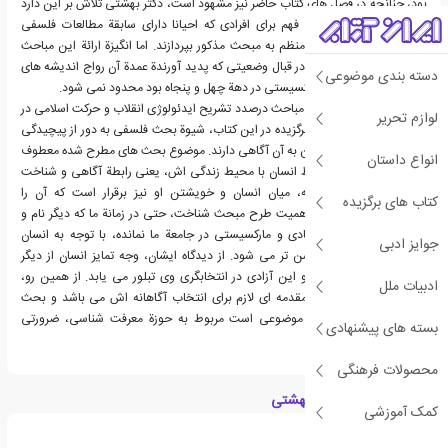
بود، چنانچه در فصل های کتاب حاضر نیز مشهود است، دکتر بهشتی تلاش بر این دارد
که به زبانی ساده و قابل فهم برای افرادی که احیانا دارای سابقة مطالعات فلسفی
نیستند به طور فشرده و منظم به مبحث مذکور بپردازند. اما انگیزة ارائة این مباحث
صرفا به برخوردی انفعالی در قبال وضعیتی که پدید آورندة عمدة آن رواج اندیشه های
دسته بندی موضوعی
مادی گرایانه و به ویژه مارکسیستی در دهة چهل و پنجاه بود محدود نمی شود.
دکتر بهشتی با عنوان این مباحث درصدد تشریح ایدئولوژی انقلاب و حرکت اسلامی در
لوازم تحریر
ایران نیز هست. رهیافت برگزیده در این کتاب، شیوة بحث فلسفی به دور از پیچیدگی
هایی است که تنها اهل فن به آن آگاهی دارند. موضوع بحث های مطرح شده معطوف
انواع داستان
به یکی از گونه های ارتباط انسان با محیط زندگی اش، یعنی رابطة آگاهی و شناخت
است. این رابطة آگاهانه، میان انسان و خویشتن او نیز برقرار است که آن را
کتاب های برگزیده
"خودآگاهی" می نامیم. اهمیت طرح مبحث شناخت، حتی در زمانة ما که دیگر نام و
نشانی از اندیشه های مادی و مارکسیستی در جامعة ما نمانده، با توجه به انسان
جوایز ادبی
شناسی دکتر بهشتی روشن تر می شود. از دیدگاه ایشان، وجه تمایز انسان از دیگر
موجودات، آزادی اوست و این آزادی در انتخابگری وی تبلور می یابد. از همین رو،
ادبیات ملل
شناخت و آگاهی انسان مقدمه ای لازم برای انتخاب آگاهانه اش می باشد و بحث
دربارة شناخت که اساسا موضوعی است مربوط به حوزة معرفت شناسی، ضرورتی
بسته های پیشنهادی
انکارناپذیر می یابد.
محصولات فرهنگی
درباره محمد حسینی بهشتی
کمک آموزشی