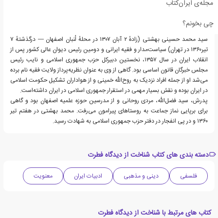
مجله‌ی ایران‌کتاب
چی بخونم؟
سید محمد حسینی بهشتی (زادهٔ ۲ آبان ۱۳۰۷ در محلهٔ لُنبان اصفهان — درگذشتهٔ ۷
تیر۱۳۶۰ در تهران) سیاست‌مدار و فقیه ایرانی و دومین رئیس دیوان عالی کشور پس از
انقلاب ایران در سال ۱۳۵۷، نخستین دبیرکل حزب جمهوری اسلامی و نایب رئیس
مجلس خبرگان قانون اساسی بود. گاهی از وی به عنوان نظریه‌پرداز ولایت فقیه نام برده
می‌شد او از جمله افراد نزدیک به روح‌الله خمینی و از هواداران تشکیل حکومت اسلامی
در ایران بوده و نقش بسیار مهمی در استقرار جمهوری اسلامی در ایران داشته‌است.
پدرش، سید فضل‌الله، مردی روحانی و از مدرسین حوزه علمیه اصفهان بود و گاهی
برای برپایی نماز جماعت به روستاهای پیرامون می‌رفت. محمد بهشتی در هفتم تیر
۱۳۶۰ و در پی انفجار در دفتر حزب جمهوری اسلامی به شهادت رسید.
دسته بندی های کتاب شناخت از دیدگاه فطرت
فلسفی
دینی و مذهبی
ادبیات ایران
معنویت
کتاب های مرتبط با شناخت از دیدگاه فطرت