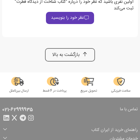
اولین نفری باشید که نظر خود را درباره "کتاب شناخت از دیدگاه فطرت"
ثبت می‌کند
نظر خود را بنویسید
بازگشت به بالا
سلامت فیزیکی
تحویل سریع
پرداخت در 4 قسط
ارسال بین‌الملل
تماس با ما
021-62999935
راهنمای خرید از ایران کتاب
ثبت سفارش
شیوه پرداخت
خدمات مشتریان
تخفیف‌های خرید
شرایط ارسال سفارش