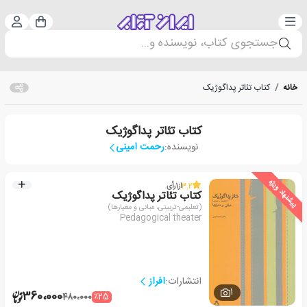
دسته‌بندی
ورود 
سبد خرید
جستجوی کتاب، نویسنده و...
خانه
/
کتاب تئاتر پداگوژیک
کتاب تئاتر پداگوژیک
نویسنده:
رحمت امینی
پیشنهاد ویژه
3.2
از
1
رأی
کتاب تئاتر پداگوژیک
(تعلیمی-تربیتی، مبانی و معیارها)
Pedagogical theater
انتشارات:
افراز
1
360،000
٪25
480،000