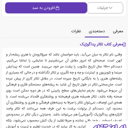
جزئیات
افزودن به سبد
معرفی
دسته‌بندی
نظرات
معرفی کتاب تئاتر پداگوژیک
وقتی نام تئاتر به میان می‌آید، باید حواسمان باشد که سروکارومان با هنری ریشه‌دار و
کهن است. صحنه‌ای که امروز مقابل آن می‌نشینیم تا نمایشی را تماشا می‌کنیم،
دست‌کم ۲۵۰۰ سال تاریخ مکتوب را پشت سر خود می‌بیند. همین است که پیدایش
سینما و تلویزیون و اینترنت و چه و چه تأثیری بر تئاتر نگذاشته و در حالی که بسیاری از
رشته‌های هنری را به بایگانی تاریخ سپرده است، در مقابل تئاتر کاری از پیش نبرده
است. جان‌سختی تئاتر در طول تاریخ آن شاید به ریشه‌های مستحکم فکری و فرهنگی
آن مربوط می‌شود. به‌رغم نمایش‌های سطح پایینی که در هر دوره ممکن است روی
صحنه رفته باشد، تئاتر همیشه هنری فرهیخته و روشنفکری قلمداد می‌شده است. با
همه‌ی این اوصاف، نمی‌توان تئاتر را صرفا به زمینه‌های فرهنگی و هنری و روشنفکری آن
محدود کرد. دست‌کم از برتولت برشت به این طرف همه می‌دانند که تئاتر واجد
کارکردهای پداگوژیک (آموزشی) هم می‌تواند باشد. به‌عبارتی دیگر، تئاتر در محدوده‌ی
تعریف ارسطویی خود باقی نمانده و صرفا تقلید از یک کنش محسوب نمی‌شود، بلکه
همچون می‌تواند به‌عنوان ابزاری به کار بیاید که در خدمت تعلیم و تربیت و آموزش