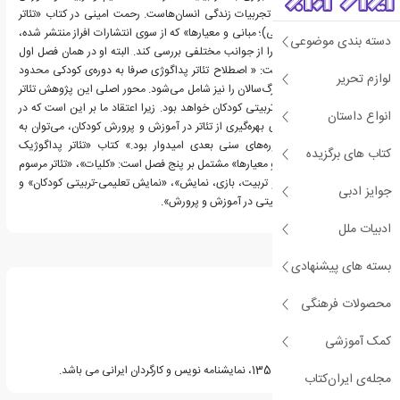
مسائل گوناگون حیاتی و تجربیات زندگی انسان‌هاست. رحمت امینی در کتاب «تئاتر
پداگوژیک (تعلیمی-تربیتی)؛ مبانی و معیارها» که از سوی انتشارات افراز منتشر شده،
دسته بندی موضوعی
کوشیده است این مقوله را از جوانب مختلفی بررسی کند. البته او در همان فصل اول
کتاب خود یادآور شده است: « اصطلاح تئاتر پداگوژی صرفا به دوره‌ی کودکی محدود
لوازم تحریر
نمی‌شود و گستره‌ی آن بزرگ‌سالان را نیز شامل می‌شود. محور اصلی این پژوهش تئاتر
پداگوژی یا تئاتر تعلیمی تربیتی کودکان خواهد بود. زیرا اعتقاد ما بر این است که در
انواع داستان
صورت گشایش راهی برای بهره‌گیری از تئاتر در آموزش و پرورش کودکان، می‌توان به
امتداد این مسیر در دوره‌های سنی بعدی امیدوار بود.» کتاب «تئاتر پداگوژیک
کتاب های برگزیده
(تعلیمی-تربیتی)؛ مبانی و معیارها» مشتمل بر پنج فصل است: «کلیات»، «تئاتر مرسوم
و تئاتر کاربردی»، «تعلیم و تربیت، بازی، نمایش»، «نمایش تعلیمی-تربیتی کودکان» و
جوایز ادبی
«نقش نمایش تعلیمی-تربیتی در آموزش و پرورش».
ادبیات ملل
درباره رحمت امینی
بسته های پیشنهادی
محصولات فرهنگی
کمک آموزشی
رحمت امینی متولد سال 1350، نمایشنامه نویس و کارگردان ایرانی می باشد.
مجله‌ی ایران‌کتاب