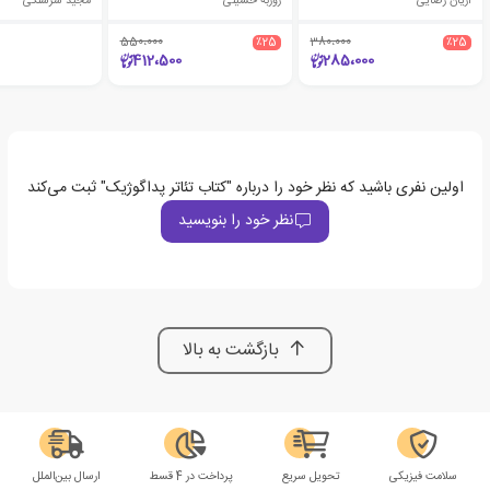
آریان رضایی
روزبه حسینی
مجید سرسنگی
550،000
٪25
380،000
٪25
412،500
285،000
اولین نفری باشید که نظر خود را درباره "کتاب تئاتر پداگوژیک" ثبت می‌کند
نظر خود را بنویسید
بازگشت به بالا
سلامت فیزیکی
تحویل سریع
پرداخت در 4 قسط
ارسال بین‌الملل