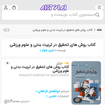
دسته‌بندی
ورود 
سبد خرید
جستجوی کتاب، نویسنده و...
خانه
/
کتاب روش های تحقیق در تربیت بدنی و علوم ورزشی
کتاب روش های تحقیق در تربیت بدنی و علوم ورزشی
نویسنده:
جین جونز
3.8
از
1
رأی
کتاب روش های تحقیق در تربیت بدنی و
علوم ورزشی
Research methods for sport studies
مترجم:
ابوالفضل فراهانی
انتشارات:
حتمی
1
119،000
ناموجود