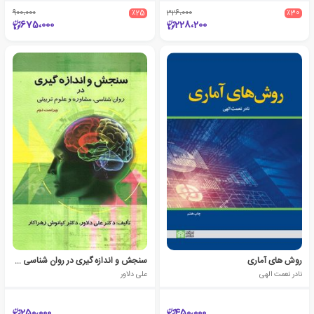
900،000
٪25
326،000
٪30
675،000
228،200
روش های آماری
سنجش و اندازه گیری در روان شناسی ، مشاوره و علوم تربیتی
نادر نعمت الهی
علی دلاور
250،000
450،000