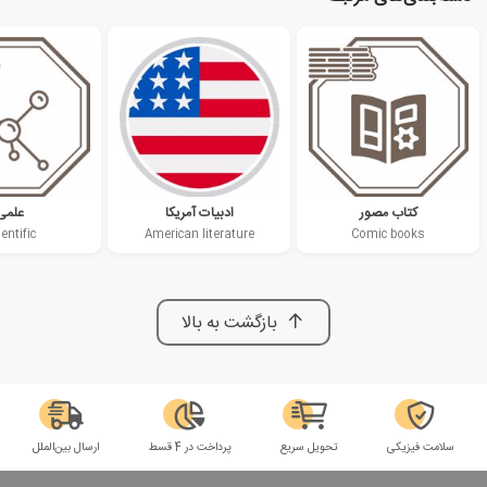
کتاب مصور
ادبیات آمریکا
علمی
entific
American literature
Comic books
بازگشت به بالا
سلامت فیزیکی
تحویل سریع
پرداخت در 4 قسط
ارسال بین‌الملل