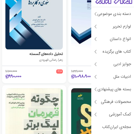
دسته بندی موضوعی
لوازم تحریر
انواع داستان
کتاب های برگزیده
آمار توصیفی
تحلیل داده‌های گسسته
سید محمود طاهری
زهرا رضائی قهرودی
جوایز ادبی
1،100،000
٪10
1،221،000
٪10
990،000
1،098،900
ادبیات ملل
بسته های پیشنهادی
محصولات فرهنگی
کمک آموزشی
مجله‌ی ایران‌کتاب