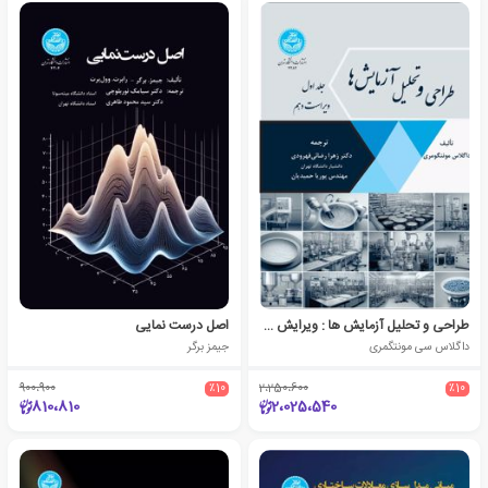
طراحی و تحلیل آزمایش ها : ویرایش دهم (جلد اول)
اصل درست نمایی
داگلاس سی مونتگمری
جیمز برگر
900،900
٪10
2،250،600
٪10
810،810
2،025،540