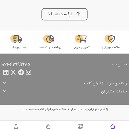
بازگشت به بالا
سلامت فیزیکی
تحویل سریع
پرداخت در 4 قسط
ارسال بین‌الملل
تماس با ما
021-62999935
راهنمای خرید از ایران کتاب
ثبت سفارش
شیوه پرداخت
خدمات مشتریان
تخفیف‌های خرید
شرایط ارسال سفارش
درباره ما
شرایط استفاده
حریم خصوصی
پیگیری سفارش
بازگرداندن سفارش
پرسش‌های متداول
© تمام حقوق این وب‌سایت برای فروشگاه آنلاین ایران کتاب محفوظ است.
سبد خرید