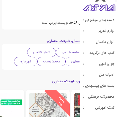
دسته بندی موضوعی
فاطمه روستایی متولد سال 1359، نویسنده ایرانی است.
لوازم تحریر
دسته بندی های کتاب انسان، طبیعت، معماری
انواع داستان
کتاب های برگزیده
ادبیات ایران
جامعه شناسی
انسان شناسی
کتاب مصور
معماری
محیط زیست
شهرسازی
جوایز ادبی
ادبیات ملل
کتاب های مرتبط با انسان، طبیعت، معماری
بسته های پیشنهادی
محصولات فرهنگی
ی
ش
ن
ه
ا
د
و
ی
ژ
پ
ه
کمک آموزشی