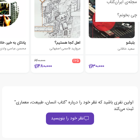
مجله‌ی ایران‌کتاب
چی بخونم؟
بلبشو
اهل کجا هستیم؟
سعید خاقانی
مروارید قاسمی اصفهانی
محسن عباسی ولدی
640،000
٪25
480،000
30،000
اولین نفری باشید که نظر خود را درباره "کتاب انسان، طبیعت، معماری"
ثبت می‌کند
نظر خود را بنویسید