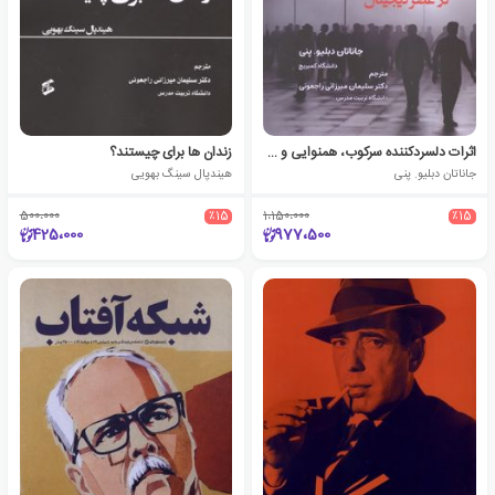
اثرات دلسردکننده سرکوب، همنوایی و قدرت در عصر دیجیتال
زندان ها برای چیستند؟
جاناتان دبلیو. پنی
هیندپال سینگ بهویی
500،000
٪15
1،150،000
٪15
425،000
977،500