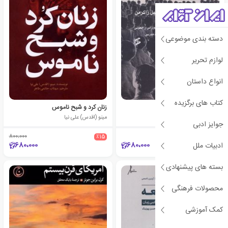
دسته بندی موضوعی
لوازم تحریر
انواع داستان
کتاب های برگزیده
جامعه شناسی،آنپلاگد
زنان کرد و شبح ناموس
فیل زاکرمن
مینو (اقدس) علی نیا
جوایز ادبی
800،000
٪15
680،000
680،000
ادبیات ملل
بسته های پیشنهادی
محصولات فرهنگی
کمک آموزشی