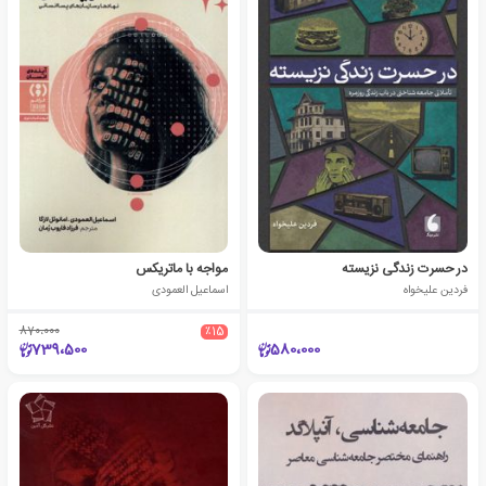
در حسرت زندگی نزیسته
مواجه با ماتریکس
فردین علیخواه
اسماعیل العمودی
870،000
٪15
739،500
580،000