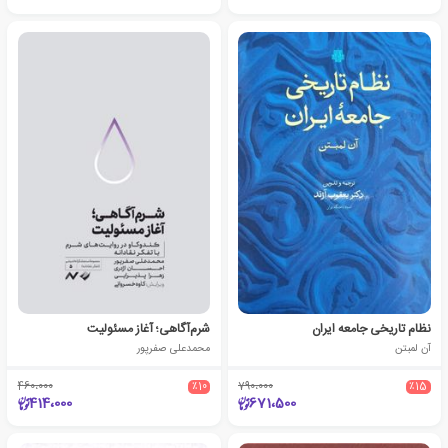
نظام تاریخی جامعه ایران
شرم‌آگاهی؛ آغاز مسئولیت
آن لمبتن
محمدعلی صفرپور
460،000
٪10
790،000
٪15
414،000
671،500