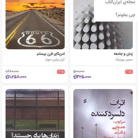
مجله‌ی ایران‌کتاب
چی بخونم؟
زمان و جامعه
امریکای قرن بیستم
حسن پورنیک
کرل براین جونز
1،480،000
٪15
500،000
٪15
1،258،000
425،000