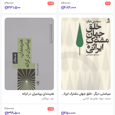
390،000
٪15
760،000
٪10
331،500
684،000
سیاستی دیگر : خلق جهان مشترک ایرانی
هنرمندان،پیامبران در کرانه
محمد جواد غلامرضا کاشی
جف مولگان
470،000
٪15
399،500
650،000