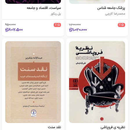
پزشک جامعه شناس
سیاست، اقتصاد و جامعه
محمدرضا کارچی
پل ریکور
950،000
٪15
1،200،000
٪15
807،500
1،020،000
نظریه‌ ی‌ فروپاشی
نقد سنت