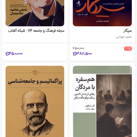
سیگار
مجله فرهنگ و جامعه 74 : شبکه آفتاب
حمید موذنی
450،000
٪15
450،000
382،500