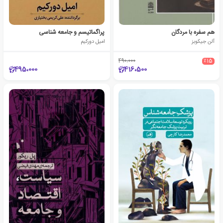
هم سفره با مردگان
پراگماتیسم و جامعه شناسی
آلن جیکوبز
امیل دورکیم
490،000
٪15
495،000
416،500