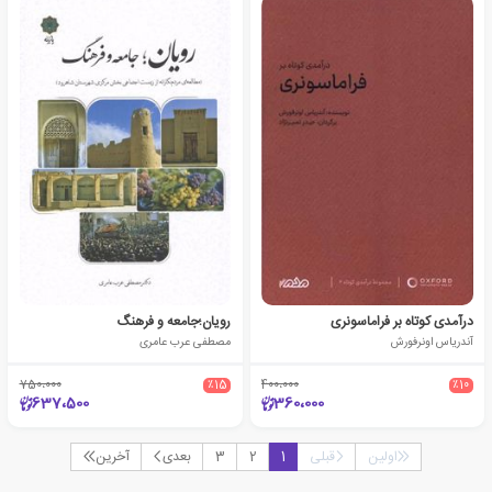
درآمدی کوتاه بر فراماسونری
رویان؛جامعه و فرهنگ
آندریاس اونرفورش
مصطفی عرب عامری
750،000
٪15
400،000
٪10
637،500
360،000
اولین
قبلی
1
2
3
بعدی
آخرین