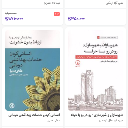
تقی آزاد ارمکی
عبدالاله بلقزیز
1،900،000
٪10
1،710،000
350،000
شهرسازان و شهرسازی : رو در رو با حرفه
انسانی کردن خدمات بهداشتی درمانی
مریم کهنسال نودهی
ملانی سیرز