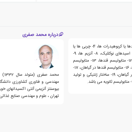
درباره محمد صفری
مباحث این کتاب شامل: 1- کلیات، 2- آب و تحولات یونی، 3- قندها یا کربوهیدرات ها، 4- چربی ها یا
لیپیدها، 5- اسیدهای آمینه یا آمینواسیدها، 6- پروتئین ها، 7- اسیدهای نوکلئیک، 8- آنزیم ها، 9-
هورمون ها، 10- ویتامین ها، 11- بیوانرژیتیک و انتقال الکترون، 12- متابولیسم قندها، 13- متابولیسم
لیپیدها، 14- متابولیسم اسیدهای نوکلئیک، 15- بیوسنتز پروتئین ها، 16- متابولیسم قندها در گیاهان، 17-
چربی های گیاهان و متابولیسم آنها، 18- تولید اسیدهای آمینه در گیاهان، 19- ساختار ژنتیکی و تولید
محمد
تهران ، علوم و مهندسی صنایع غذائی،