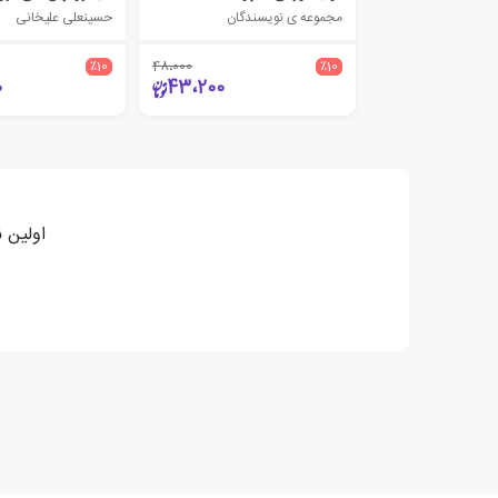
مجموعه ی نویسندگان
حسینعلی علیخانی
٪10
48،000
٪10
0
43،200
اولین 