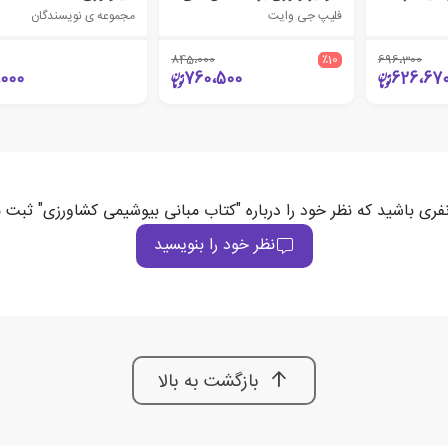
فلیپ جی وایت
مجموعه ی نویسندگان
845،000
٪10
696،300
،000
760،500
626،67
نفری باشید که نظر خود را درباره "کتاب مبانی بیوشیمی کشاورزی" ثبت م
نظر خود را بنویسید
بازگشت به بالا