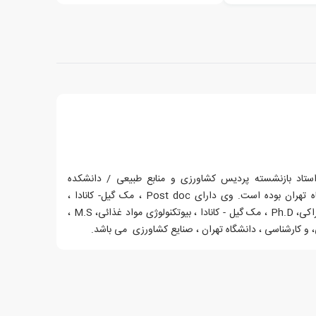
 صفری (متولد سال 1332) استاد بازنشسته پردیس کشاورزی و منابع طبیعی / دانشکده
مهندسی و فناوری کشاورزی دانشگاه تهران بوده است. وی دارای Post doc ، مک گیل- کانادا ،
بیوسنتز آنزیمی آنتی اکسیدانهای خوراکی، Ph.D ، مک گیل - کانادا ، بیوتکنولوژی مواد غذائی، M.S ،
 و کارشناسی ، دانشگاه تهران ، صنایع کشاورزی می باشد.