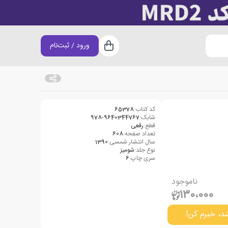
ورود / ثبت‌نام
سبد خرید
کد کتاب:
65378
شابک:
978-9640344767
قطع:
رقعی
تعداد صفحه:
608
سال انتشار شمسی:
1390
نوع جلد:
شومیز
سری چاپ:
6
ناموجود
130،000
د، خبرم کن!