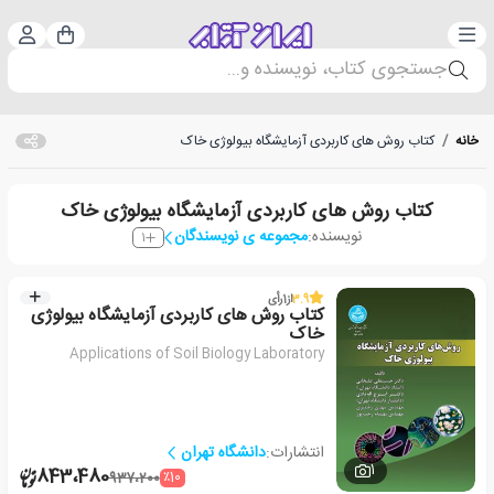
دسته‌بندی
ورود 
سبد خرید
جستجوی کتاب، نویسنده و...
خانه
/
کتاب روش های کاربردی آزمایشگاه بیولوژی خاک
کتاب روش های کاربردی آزمایشگاه بیولوژی خاک
نویسنده:
مجموعه ی نویسندگان
1
3.9
از
1
رأی
کتاب روش های کاربردی آزمایشگاه بیولوژی
خاک
Applications of Soil Biology Laboratory
انتشارات:
دانشگاه تهران
1
843،480
٪10
937،200