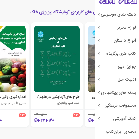
کتاب های مرتبط با روش های کاربردی آزمایشگاه بیولوژی خاک
دسته بندی موضوعی
لوازم تحریر
انواع داستان
کتاب های برگزیده
جوایز ادبی
ادبیات ملل
بسته های پیشنهادی
مدل های ارزیابی بیابان زایی
طرح های آزمایشی در علوم کشاورزی
مجموعه ی نویسندگان
سید علی پیغمبری
خلیل طالبی جهرمی
محصولات فرهنگی
٪10
1،412،400
٪10
1،286،400
٪10
کمک آموزشی
0
1،271،160
1،157،760
مجله‌ی ایران‌کتاب