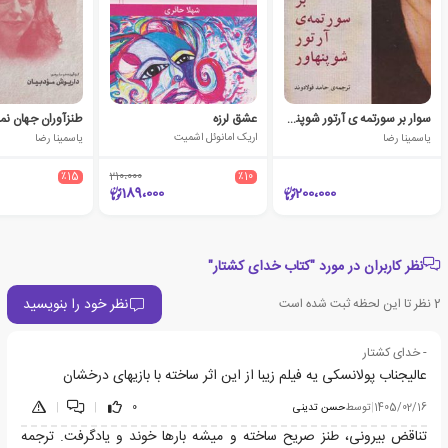
سوار بر سورتمه ی آرتور شوپنهاور
عشق لرزه
طنزآوران جهان نما
یاسمینا رضا
اریک امانوئل اشمیت
یاسمینا رضا
٪15
210،000
٪10
189،000
200،000
نظر کاربران در مورد "کتاب خدای کشتار"
نظر خود را بنویسید
2
نظر تا این لحظه ثبت شده است
- خدای کشتار
عالیجناب پولانسکی یه فیلم زیبا از این اثر ساخته با بازیهای درخشان
1405/02/16
|
توسط
حسن تدینی
0
|
|
تناقض بیرونی، طنز صریح ساخته و میشه بارها خوند و یادگرفت. ترجمه