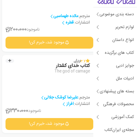
دسته بندی موضوعی
مترجم:
مائده طهماسبی
انتشارات:
قطره
لوازم تحریر
2
200،000
ناموجود
انواع داستان
جزئیات
موجود شد، خبرم کن!
کتاب های برگزیده
3.7
از
1
رأی
جوایز ادبی
کتاب خدای کشتار
The god of carnage
ادبیات ملل
بسته های پیشنهادی
مترجم:
علیرضا کوشک جلالی
انتشارات:
افراز
محصولات فرهنگی
2
330،000
ناموجود
کمک آموزشی
جزئیات
موجود شد، خبرم کن!
مجله‌ی ایران‌کتاب