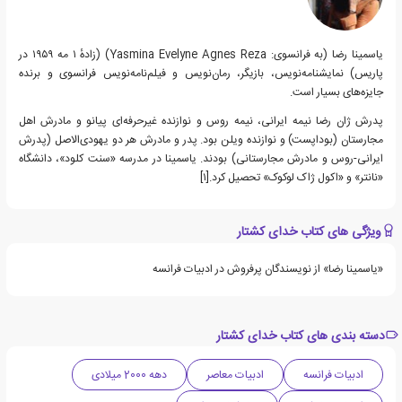
یاسمینا رضا (به فرانسوی: Yasmina Evelyne Agnes Reza) (زادهٔ ۱ مه ۱۹۵۹ در
پاریس) نمایشنامه‌نویس، بازیگر، رمان‌نویس و فیلم‌نامه‌نویس فرانسوی و برنده
جایزه‌های بسیار است.
پدرش ژان رضا نیمه ایرانی، نیمه روس و نوازنده غیرحرفه‌ای پیانو و مادرش اهل
مجارستان (بوداپست) و نوازنده ویلن بود. پدر و مادرش هر دو یهودی‌الاصل (پدرش
ایرانی-روس و مادرش مجارستانی) بودند. یاسمینا در مدرسه «سنت کلود»، دانشگاه
«نانتر» و «اکول ژاک لوکوک» تحصیل کرد.[۱]
ویژگی های کتاب خدای کشتار
«یاسمینا رضا» از نویسندگان پرفروش در ادبیات فرانسه
دسته بندی های کتاب خدای کشتار
ادبیات فرانسه
ادبیات معاصر
دهه 2000 میلادی