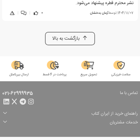
نشر محترم قطره پیشنهاد می‌شود.
1404/11/07
|
توسط
آرمان بدخشان
0
|
|
بازگشت به بالا
سلامت فیزیکی
تحویل سریع
پرداخت در 4 قسط
ارسال بین‌الملل
تماس با ما
021-62999935
راهنمای خرید از ایران کتاب
ثبت سفارش
شیوه پرداخت
خدمات مشتریان
تخفیف‌های خرید
شرایط ارسال سفارش
درباره ما
شرایط استفاده
حریم خصوصی
پیگیری سفارش
بازگرداندن سفارش
پرسش‌های متداول