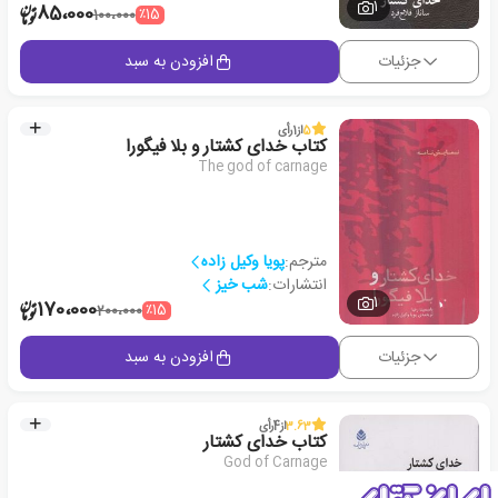
1
85،000
٪15
100،000
جزئیات
افزودن به سبد
5
از
1
رأی
کتاب خدای کشتار و بلا فیگورا
The god of carnage
مترجم:
پویا وکیل زاده
انتشارات:
شب خیز
1
170،000
٪15
200،000
جزئیات
افزودن به سبد
3.63
از
4
رأی
کتاب خدای کشتار
God of Carnage