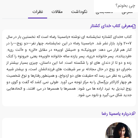
چی بخونم؟
معرفی
دسته‌بندی
نکوداشت
مقالات
نظرات
معرفی کتاب خدای کشتار
کتاب «خدای کشتار» نمایشنامه ای نوشته «یاسمینا رضا» است که نخستین بار در سال
2007 وارد بازار نشر شد. «یاسمینا رضا» در این نمایشنامه، چهار نفر—دو زوج—را در
کنار هم قرار می دهد: «ورونیک» و «میشل اوییه» در مقابل «الن» و «آنت ری».
«فردیناند»، پسر خانواده «ری»، پسر یازده ساله خانواده «اوییه» یعنی «برونو» را کتک
زده و دو تا از دندان های او را شکسته است. اما این داستان، چیزی بسیار بیشتر از
ماجرای دو زوج در حال مجادله بر سر شیطنت های فرزندانشان است، و بیشتر شبیه
رقابتی به نظر می رسد که حقیقت های دو ازدواج، و همینطور رفتارها و نوع شخصیت
هر چهار کاراکتر بزرگسال را به مرکز توجه می آورد. طولی نمی کشد که گفت و گوی دو
زوج تبدیل به نبرد اراده ها می شود: همسرها با همسرها در می افتند، و اتحادهایی
جدید شکل می گیرد و نابود می شود.
درباره یاسمینا رضا