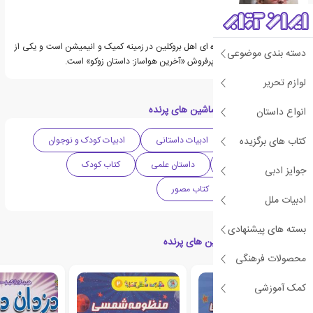
آلیسون ویلگوس نویسنده ای اهل بروکلین در زمینه کمیک و انیمیشن است و یکی از
دسته بندی موضوعی
نویسندگان رمان گرافیکی پرفروش «آخرین هواساز: داستان زوکو» است.
لوازم تحریر
دسته بندی های کتاب ماشین های پرنده
انواع داستان
کتاب های برگزیده
ادبیات آمریکا
ادبیات داستانی
ادبیات کودک و نوجوان
دهه 2010 میلادی
داستان علمی
کتاب کودک
جوایز ادبی
کتاب نوجوان
کتاب مصور
ادبیات ملل
بسته های پیشنهادی
کتاب های مرتبط با ماشین های پرنده
محصولات فرهنگی
ی
ش
ن
ه
ا
د
و
ی
ژ
کمک آموزشی
پ
ه