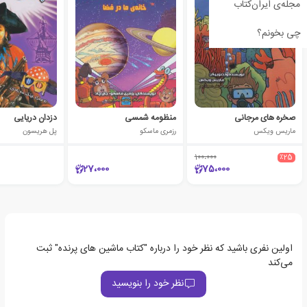
مجله‌ی ایران‌کتاب
چی بخونم؟
صخره های مرجانی
منظومه شمسی
دزدان دریایی
ماریس ویکس
رزمری ماسکو
پل هریسون
100،000
٪25
27،000
75،000
اولین نفری باشید که نظر خود را درباره "کتاب ماشین های پرنده" ثبت
می‌کند
نظر خود را بنویسید