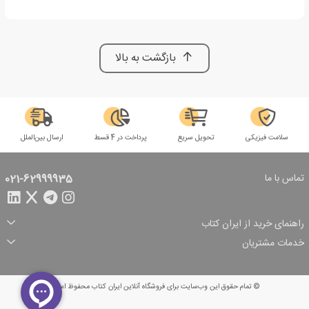
بازگشت به بالا
سلامت فیزیکی
تحویل سریع
پرداخت در 4 قسط
ارسال بین‌الملل
تماس با ما
021-62999935
راهنمای خرید از ایران کتاب
ثبت سفارش
شیوه پرداخت
خدمات مشتریان
تخفیف‌های خرید
شرایط ارسال سفارش
درباره ما
شرایط استفاده
حریم خصوصی
پیگیری سفارش
بازگرداندن سفارش
پرسش‌های متداول
© تمام حقوق این وب‌سایت برای فروشگاه آنلاین ایران کتاب محفوظ است.