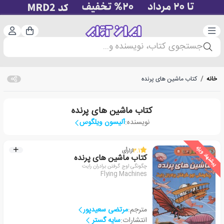
دسته‌بندی
ورود 
سبد خرید
جستجوی کتاب، نویسنده و...
خانه
/
کتاب ماشین های پرنده
کتاب ماشین های پرنده
نویسنده:
آلیسون ویلگوس
پیشنهاد ویژه
3.1
از
1
رأی
کتاب ماشین های پرنده
چگونگی اوج گرفتن برادران رایت
Flying Machines
مترجم:
مرتضی سعیدپور
انتشارات:
سایه گستر