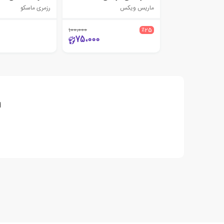
ماریس ویکس
رزمری ماسکو
100،000
٪25
75،000
ا