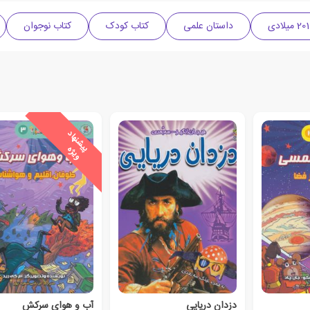
داستان علمی
کتاب کودک
کتاب نوجوان
ی
ش
ن
ه
ا
د
و
ی
ژ
پ
ه
دزدان دریایی
آب و هوای سرکش