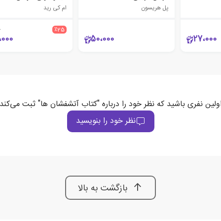
پل هریسون
ام کی رید
0
٪25
،000
50،000
27،000
ولین نفری باشید که نظر خود را درباره "کتاب آتشفشان ها" ثبت می‌کند
نظر خود را بنویسید
بازگشت به بالا