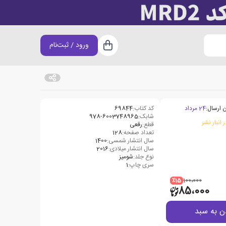
ورود / ثبت‌نام
سبد خرید
 ارسال:
24 مرداد
کد کتاب:
69844
شابک:
978-6003748965
 انبار نشر
قطع:
رقعی
تعداد صفحه:
‍128
سال انتشار شمسی:
1400
سال انتشار میلادی:
2016
نوع جلد:
شومیز
سری چاپ:
1
٪15
100،000
85،000
ن به سبد