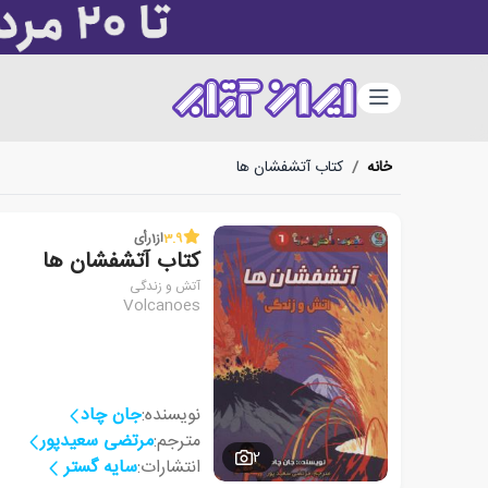
دسته‌بندی
خانه
/
کتاب آتشفشان ها
3.9
از
1
رأی
کتاب آتشفشان ها
آتش و زندگی
Volcanoes
نویسنده:
جان چاد
مترجم:
مرتضی سعیدپور
2
انتشارات:
سایه گستر