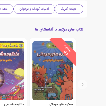
ادبیات آمریکا
ادبیات کودک و نوجوان
دهه 2010 میلادی
کتاب های مرتبط با آتشفشان ها
ی
ش
ن
ه
ا
د
و
ی
ژ
پ
ه
صخره های مرجانی
منظومه شمسی