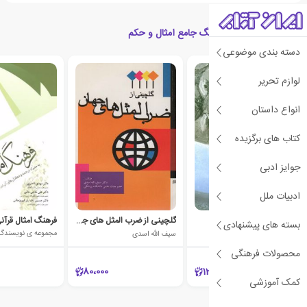
کتاب های مرتبط با فرهنگ جامع امثال و حکم
دسته بندی موضوعی
لوازم تحریر
انواع داستان
کتاب های برگزیده
جوایز ادبی
ادبیات ملل
فیل هوا کردن!
گلچینی از ضرب المثل های جهان
فرهنگ امثال قرآن
بسته های پیشنهادی
لیلا اسدیان
سیف الله اسدی
مجموعه ی نویسندگا
محصولات فرهنگی
80،000
12،000
کمک آموزشی