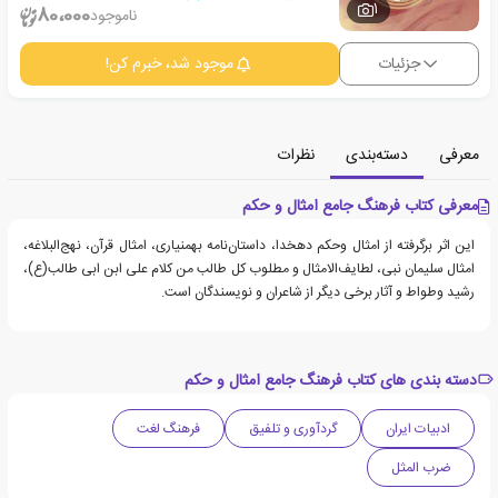
1
80،000
ناموجود
جزئیات
موجود شد، خبرم کن!
معرفی
دسته‌بندی
نظرات
معرفی کتاب فرهنگ جامع امثال و حکم
این اثر برگرفته از امثال وحکم دهخدا، داستان‌نامه بهمنیاری، امثال قرآن، نهج‌البلاغه،
امثال سلیمان نبی، لطایف‌الامثال و مطلوب کل طالب من کلام علی ابن ابی طالب(ع)،
رشید وطواط و آثار برخی دیگر از شاعران و نویسندگان است.
دسته بندی های کتاب فرهنگ جامع امثال و حکم
ادبیات ایران
گردآوری و تلفیق
فرهنگ لغت
ضرب المثل