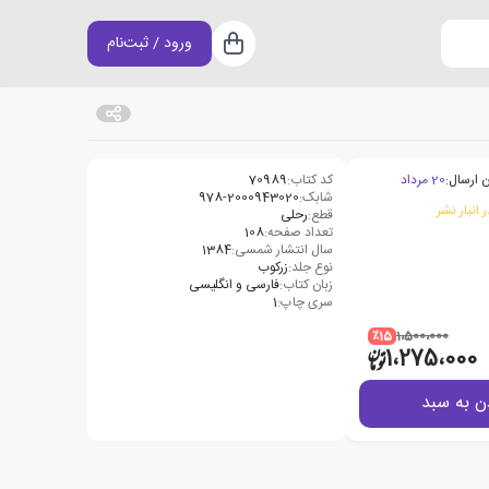
ورود / ثبت‌نام
سبد خرید
 ارسال:
20 مرداد
کد کتاب:
70989
شابک:
978-2000943020
 انبار نشر
قطع:
رحلی
تعداد صفحه:
108
سال انتشار شمسی:
1384
نوع جلد:
زرکوب
زبان کتاب:
فارسی و انگلیسی
سری چاپ:
1
٪15
1،500،000
1،275،000
ن به سبد