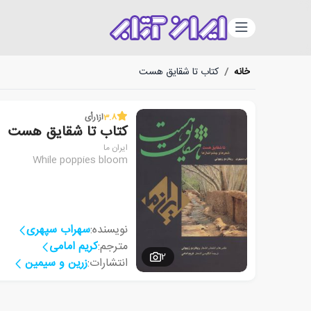
دسته‌بندی
خانه
/
کتاب تا شقایق هست
3.8
از
1
رأی
کتاب تا شقایق هست
ایران ما
While poppies bloom
نویسنده:
سهراب سپهری
مترجم:
کریم امامی
2
انتشارات:
زرین و سیمین