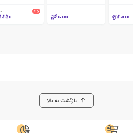
00
٪15
1،250
60،000
12،000
بازگشت به بالا