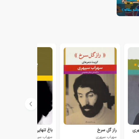
دامه مقاله
هری
راز گل سرخ
باغ تنهایی
سهراب سپهری
سهراب سپهری