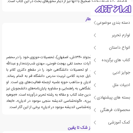
فراموشی) و شیوه برخورد صحیح با آنها نیز از دیگر محورهای بحث در این کتاب است.
درباره علی موحدیان عطار
دسته بندی موضوعی
لوازم تحریر
انواع داستان
دکتر علی موحدیان عطار (متولد ۱۳۴۰ش، اصفهان)، تحصیلات حوزوی خود را در محضر
کتاب های برگزیده
اساتیدی همچون حضرات آیات: محمد تقی بهجت فومنی، مهدی شب‌زنده‌دار و عبدالله
جوادی آملی پیگیری کرد. او تحصیلات دانشگاهی خود را در مقطع دکتری کلام با
جوایز ادبی
گرایش فلسفه دین و مسایل جدید کلامی تربیت مدرس دانشگاه قم به اتمام رساند.
عضویت در انجمن علمی ادیان و مذاهب حوزه علمیه ازجمله فعالیت‌های وی است. او
ادبیات ملل
علاوه بر تدریس دروس دانشگاهی به راهنمایی و مشاوره پایان‌نامه‌های دانشجویان نیز
مشغول است و تاکنون چندین جلد کتاب و مقاله به رشته تحریر درآورده است. «جوهره
بسته های پیشنهادی
مهدویت»، «از شک تا یقین»، «گونه‌شناسی اندیشه منجی موعود در ادیان»، «ابعاد
جهانی موعودباوری» و «گونه‌شناسی اندیشه موعود در ادیان» برخی از این آثار است.
محصولات فرهنگی
کمک آموزشی
دسته بندی های کتاب از شک تا یقین