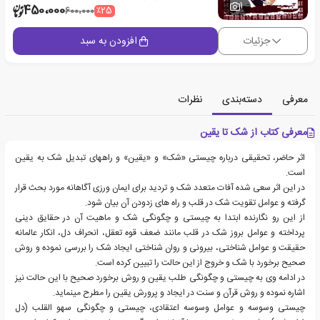
1
450،000
٪25
600،000
جزئیات
افزودن به سبد
معرفی
دسته‌بندی
نظرات
معرفی کتاب از شک تا یقین
اثر حاضر، تحقیقی درباره چیستی «شک» و «یقین» و راههای تبدیل شک به یقین
است.
در این اثر سعی شده آفات متعدد شک و تردید برای ایمان ورزی آگاهانه مورد بحث قرار
گرفته و عوامل تقویت شک در قلب و راه های زدودن آن بیان شود.
از این رو نگارنده ابتدا به چیستی و چگونگی شک و ماهیت آن در حقایق دینی
پرداخته و عوامل بروز شک در قلب مانند ضعف قوه تعقل، انحراف دل، انکار عالمانه
حقیقت و عوامل شناختی، بیرونی و روان شناختی ایجاد شک را بررسی نموده و روش
صحیح برخورد با شک و خروج از این حالت را تبیین کرده است.
در ادامه وی به چیستی و چگونگی طلب یقین و روش برخورد صحیح با این حالت نیز
اشاره نموده و روش قرآن و سنت در ایجاد و پرورش یقین را مطرح مینماید.
چیستی وسوسه و عوامل وسوسه اعتقادی، چیستی و چگونگی سهو القلب (دل