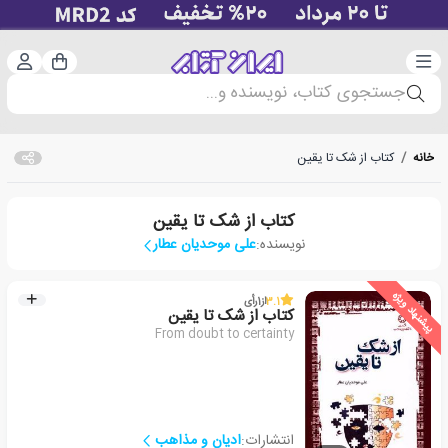
دسته‌بندی
ورود 
سبد خرید
جستجوی کتاب، نویسنده و...
خانه
/
کتاب از شک تا یقین
کتاب از شک تا یقین
نویسنده:
علی موحدیان عطار
پیشنهاد ویژه
3.1
از
1
رأی
کتاب از شک تا یقین
From doubt to certainty
انتشارات:
ادیان و مذاهب