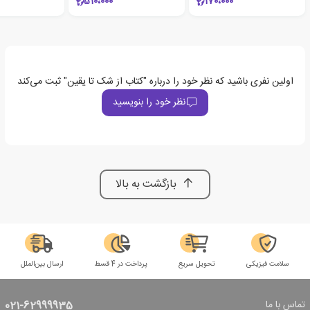
510،000
170،000
اولین نفری باشید که نظر خود را درباره "کتاب از شک تا یقین" ثبت می‌کند
نظر خود را بنویسید
بازگشت به بالا
سلامت فیزیکی
تحویل سریع
پرداخت در 4 قسط
ارسال بین‌الملل
تماس با ما
021-62999935