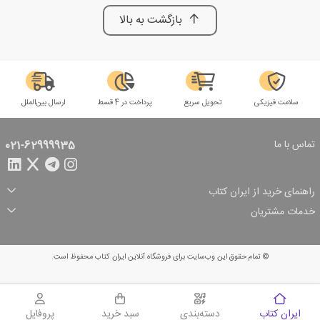
بازگشت به بالا
سلامت فیزیکی
تحویل سریع
پرداخت در 4 قسط
ارسال بین‌الملل
تماس با ما
021-62999935
راهنمای خرید از ایران کتاب
ثبت سفارش
شیوه پرداخت
خدمات مشتریان
تخفیف‌های خرید
شرایط ارسال سفارش
درباره ما
شرایط استفاده
حریم خصوصی
پیگیری سفارش
بازگرداندن سفارش
پرسش‌های متداول
© تمام حقوق این وب‌سایت برای فروشگاه آنلاین ایران کتاب محفوظ است.
سبد خرید
ایران کتاب
دسته‌بندی
سبد خرید
پروفایل