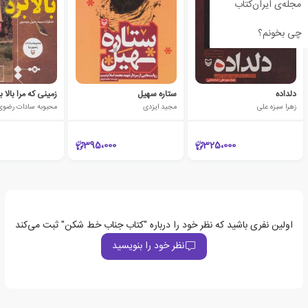
مجله‌ی ایران‌کتاب
چی بخونم؟
دلداده
ستاره سهیل
زمینی که مرا بالا ب
زهرا سبزه علی
مجید ایزدی
محبوبه سادات رضوی 
395،000
325،000
اولین نفری باشید که نظر خود را درباره "کتاب جناب خط شکن" ثبت می‌کند
نظر خود را بنویسید