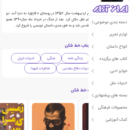
معصومه قیطاسی در ششم اردیبهشت سال 1352 در روستای « قارلق» به دنیا آمد. دو
سه ساله بود که به شهر قم نقل مکان کرد. بعد از جنگ در خرداد ماه سال1390 عضو
دسته بندی موضوعی
انجمن نویسندگان دفاع مقدس شد و به طور جدی داستان نویسی را شروع کرد.
لوازم تحریر
دسته بندی های کتاب جناب خط شکن
انواع داستان
کتاب های برگزیده
ادبیات داستانی
زندگی نامه
جنگی
ادبیات ایران
تاریخ ایران
ادبیات دفاع مقدس
خاطرات شهدا
جوایز ادبی
ادبیات ملل
کتاب های مرتبط با جناب خط شکن
بسته های پیشنهادی
محصولات فرهنگی
کمک آموزشی