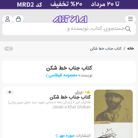
دسته‌بندی
ورود 
سبد خرید
جستجوی کتاب، نویسنده و...
خانه
/
کتاب جناب خط شکن
کتاب جناب خط شکن
نویسنده:
معصومه قیطاسی
3.9
از
1
رأی
کتاب جناب خط شکن
افلاکیان البرز 6 (زندگی نامه داستانی شهید سید جلیل میری ورکی)
Jenab-e Khat Shekan
انتشارات:
سوره مهر