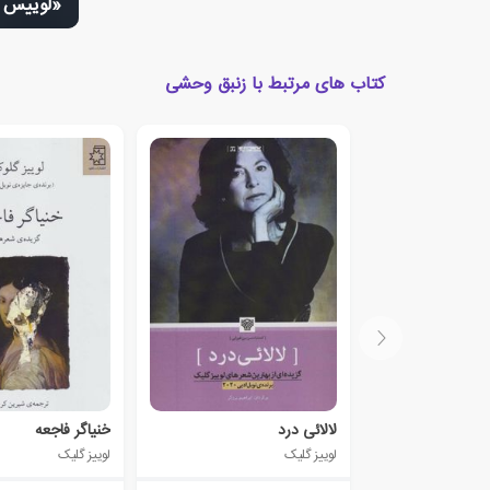
«لوییس گ
کتاب های مرتبط با زنبق وحشی
لالائی درد
خنیاگر فاجعه
لوییز گلیک
لوییز گلیک