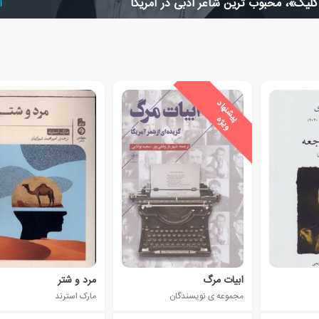
لیک»، محبوب ترین شاعر ادبی در آمریکا
ا
ی
ش
ن
ه
ا
د
و
ی
ژ
پ
ه
ابیات مرگ
مرد و شتر
مجموعه ی نویسندگان
مارک استرند