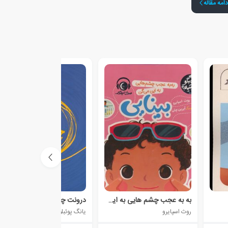
دامه مقاله
به به عجب چشم هایی به این میگن بینایی
درونت چه خبره؟
روث اسپایرو
یانگ پوئبلو