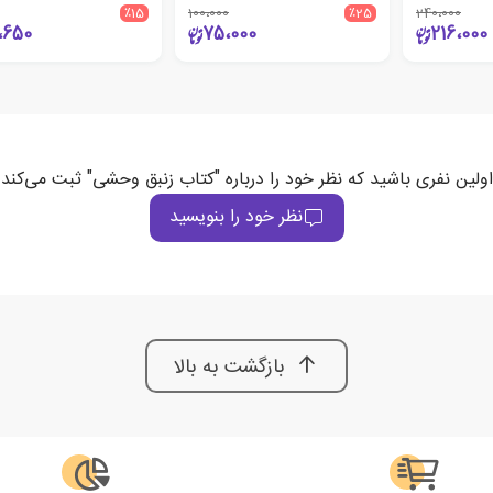
٪15
100،000
٪25
240،000
،650
75،000
216،000
اولین نفری باشید که نظر خود را درباره "کتاب زنبق وحشی" ثبت می‌کند
نظر خود را بنویسید
بازگشت به بالا