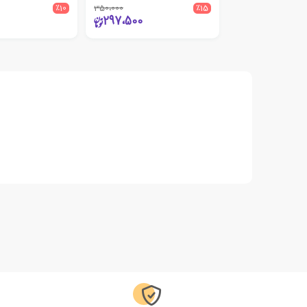
٪10
350،000
٪15
297،500