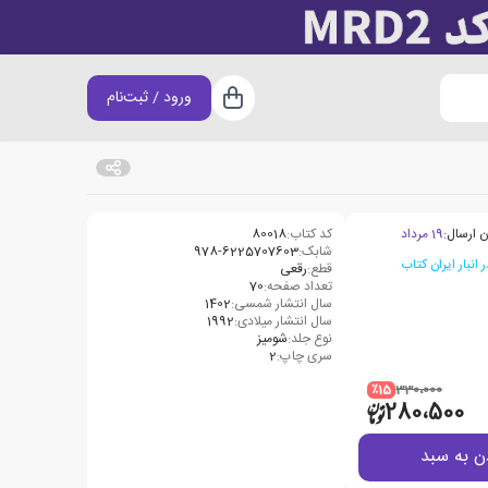
ورود / ثبت‌نام
سبد خرید
ن ارسال:
19 مرداد
کد کتاب:
80018
شابک:
978-6225707603
قطع:
رقعی
تعداد صفحه:
70
سال انتشار شمسی:
1402
سال انتشار میلادی:
1992
نوع جلد:
شومیز
سری چاپ:
2
٪15
330،000
280،500
ن به سبد