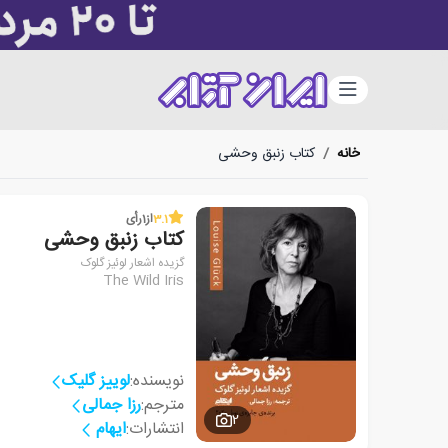
دسته‌بندی
خانه
/
کتاب زنبق وحشی
3.1
از
1
رأی
کتاب زنبق وحشی
گزیده اشعار لوئیز گلوک
The Wild Iris
نویسنده:
لوییز گلیک
مترجم:
رزا جمالی
2
انتشارات:
ایهام