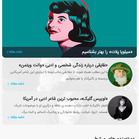
«سیلویا پلات» را بهتر بشناسیم
ادامه مقاله
حقایقی درباره زندگی شخصی و ادبی «والت ویتمن»
با این مطلب همراه شوید تا حقایقی جالب‌توجه را درباره‌ی این شاعر آمریکایی
برجسته و تأثیرگذار با هم بخوانیم.
ادامه مقاله
«لوییس گلیک»، محبوب ترین شاعر ادبی در آمریکا
اشعار «گلیک» اغلب بازتاب دهنده ی علاقه و درگیری او با موضوعات تاریک
هستند: انزوا، خیانت، روابط خانوادگی و رمانتیک ناسالم، و البته مرگ.
ادامه مقاله