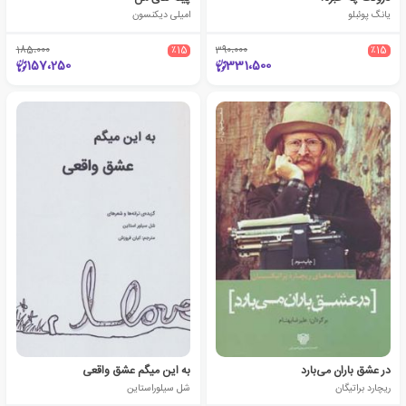
یانگ پوئبلو
امیلی دیکنسون
185،000
٪15
390،000
٪15
157،250
331،500
در عشق باران می‌بارد
به این میگم عشق واقعی
ریچارد براتیگان
شل سیلوراستاین