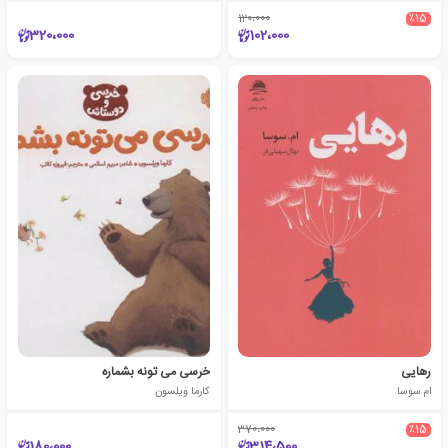
120،000
٪15
320،000
102،000
رهایی
خرسی می تونه بشماره
ام سوسا
کارما ویلسون
370،000
٪15
180،000
314،500