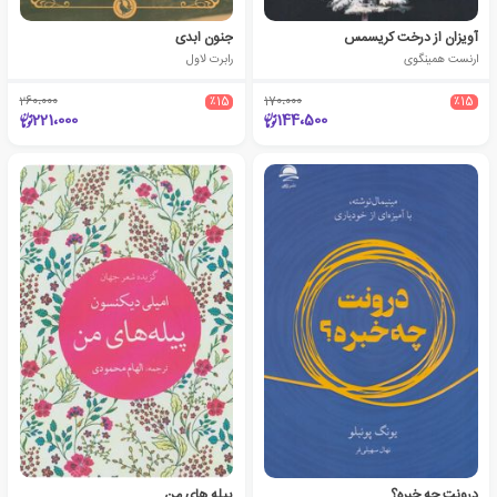
آویزان از درخت کریسمس
جنون ابدی
ارنست همینگوی
رابرت لاول
260،000
٪15
170،000
٪15
221،000
144،500
درونت چه خبره؟
پیله های من