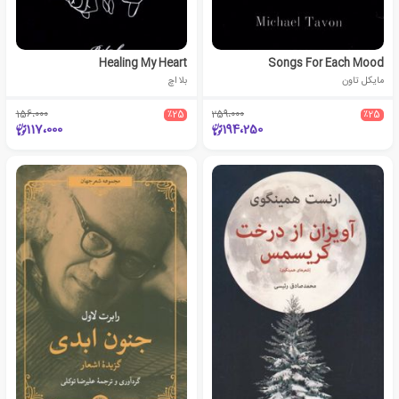
Healing My Heart
Songs For Each Mood
مایکل تاون
بلا اچ
156،000
٪25
259،000
٪25
117،000
194،250