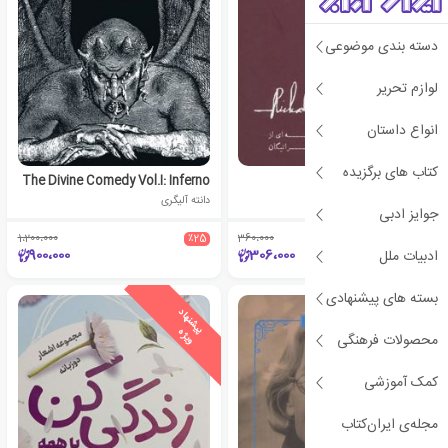
دسته بندی موضوعی
لوازم تحریر
انواع داستان
کتاب های برگزیده
هوای عشق بارانی ست
The Divine Comedy Vol.I: Inferno
ریچارد براتیگان
دانته آلیگری
جوایز ادبی
1،200،000
٪25
360،000
٪15
900،000
306،000
ادبیات ملل
بسته های پیشنهادی
ی
ش
ن
ه
ا
د
و
ی
ژ
پ
ه
محصولات فرهنگی
کمک آموزشی
مجله‌ی ایران‌کتاب