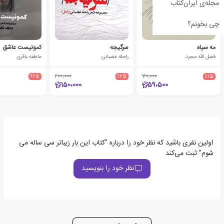
مجله‌ی ایران‌کتاب
چی بخونم؟
مه سیاه
سرگیجه
کمونیست عاشق
فضل الله مجرد
راحله غضبانی
عاطفه باقری
٪25
200،000
٪25
70،000
٪15
150،000
59،500
اولین نفری باشید که نظر خود را درباره "کتاب این بار زیباتر سی ساله می
شوم" ثبت می‌کند
نظر خود را بنویسید