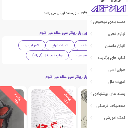
سعیده اجلالی متولد سال 1367، نویسنده ایرانی می باشد.
دسته بندی موضوعی
دسته بندی های کتاب این بار زیباتر سی ساله می شوم
لوازم تحریر
انواع داستان
اجتماعی
عاشقانه
ادبیات ایران
شعر ایرانی
شعر معاصر
شعر سپید
چاپ دیجیتال (POD)
کتاب های برگزیده
جوایز ادبی
کتاب های مرتبط با این بار زیباتر سی ساله می شوم
ادبیات ملل
بسته های پیشنهادی
ی
ش
ن
ه
ا
د
و
ی
ژ
ی
ش
ن
ه
ا
د
و
ی
ژ
پ
ه
پ
ه
محصولات فرهنگی
کمک آموزشی