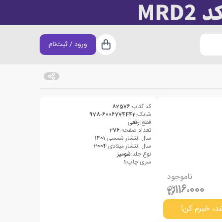
ورود / ثبت‌نام
سبد خرید
کد کتاب:
82576
شابک:
978-6006774442
قطع:
رقعی
تعداد صفحه:
276
سال انتشار شمسی:
1401
سال انتشار میلادی:
2004
نوع جلد:
شومیز
سری چاپ:
1
ناموجود
116،000
د، خبرم کن!