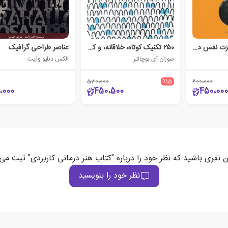
پرورش و تقویت عزت‌ نفس در بزرگسالان
۲۵۰ تکنیک کوتاه، خلاقانه، و کاربردی هنردرمانی
عناصر طراحی گرافیک
سوزان آی بوچالتر
الکس دبلیو وایت
530،000
٪15
600،000
،000
450،500
450،000
ن نفری باشید که نظر خود را درباره "کتاب هنر درمانی کاربردی" ثبت می‌
نظر خود را بنویسید