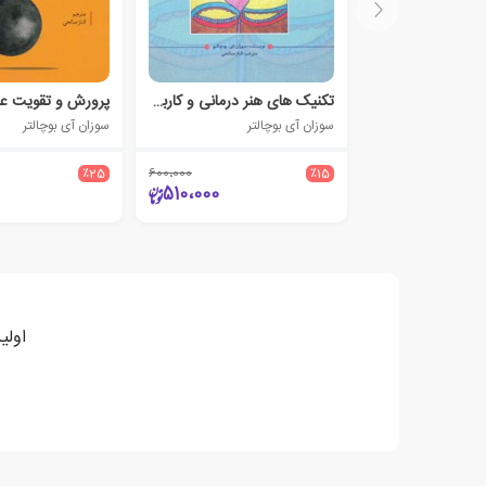
تکنیک های هنر درمانی و کاربردها
سوزان آی بوچالتر
سوزان آی بوچالتر
٪25
600،000
٪15
510،000
اولی