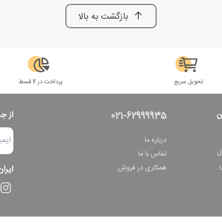
بازگشت به بالا
تحویل سریع
پرداخت در 4 قسط
ن
از ج
021-62999935
درباره ما
ل
تماس با ما
همکاری در فروش
ایران