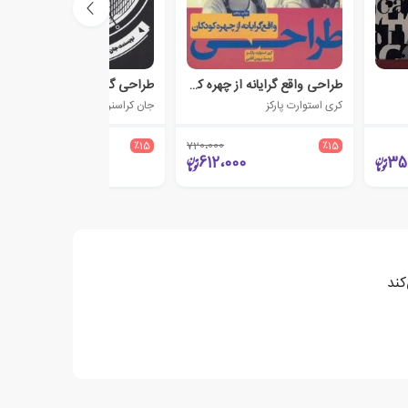
طراحی واقع گرایانه از چهره کودکان
طراحی گرافیک متحرک
کری استوارت پارکز
جان کراسنر
900،000
٪15
720،000
٪15
765،000
612،000
35
کند