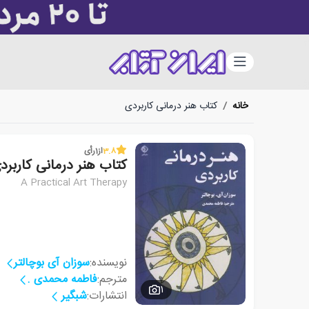
دسته‌بندی
خانه
/
کتاب هنر درمانی کاربردی
3.8
از
1
رأی
کتاب هنر درمانی کاربرد
A Practical Art Therapy
نویسنده:
سوزان آی بوچالتر
مترجم:
فاطمه محمدی .
1
انتشارات:
شبگیر