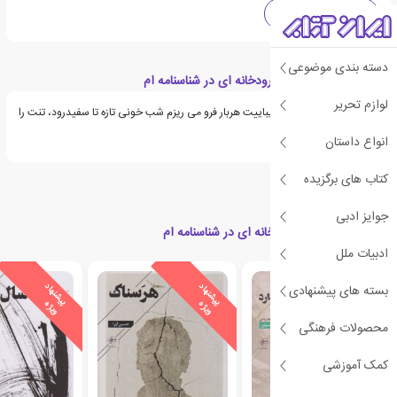
دهه 2020 میلادی
دسته بندی موضوعی
قسمت هایی از کتاب رودخانه ای در شناسنامه ام
لوازم تحریر
محاصره می شوم در زیباییت هربار فرو می ریزم شب خونی تازه تا سفیدرود، تنت را
به یاد بیاورد...
انواع داستان
کتاب های برگزیده
جوایز ادبی
کتاب های مرتبط با رودخانه ای در شناسنامه ام
ادبیات ملل
ی
ش
ن
ه
ا
د
و
ی
ژ
ی
ش
ن
ه
ا
د
و
ی
ژ
ی
ش
ن
ه
ا
د
و
ی
ژ
بسته های پیشنهادی
پ
ه
پ
ه
پ
ه
محصولات فرهنگی
کمک آموزشی