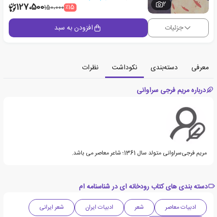
2
127،500
٪15
150،000
جزئیات
افزودن به سبد
معرفی
دسته‌بندی
نکوداشت
نظرات
درباره مریم فرجی سراوانی
مریم فرجی‌سراوانی متولد سال 1361؛ شاعر معاصر می باشد.
دسته بندی های کتاب رودخانه ای در شناسنامه ام
ادبیات معاصر
شعر
ادبیات ایران
شعر ایرانی