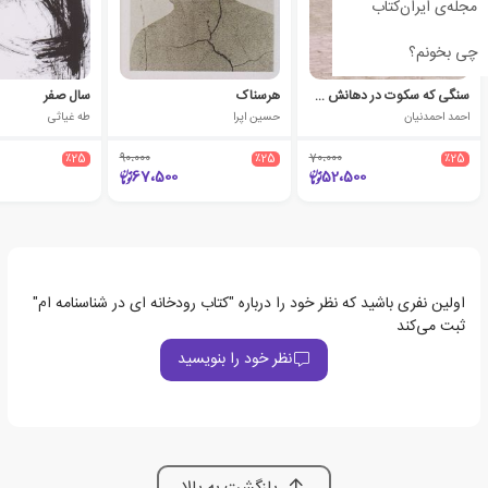
مجله‌ی ایران‌کتاب
چی بخونم؟
سنگی که سکوت در دهانش دارد
هرسناک
سال صفر
احمد احمدنیان
حسین اپرا
طه غیاثی
٪25
90،000
٪25
70،000
٪25
67،500
52،500
اولین نفری باشید که نظر خود را درباره "کتاب رودخانه ای در شناسنامه ام"
ثبت می‌کند
نظر خود را بنویسید