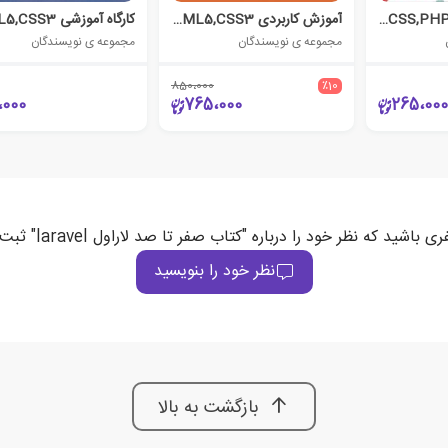
دستگیره های وب HTML,CSS,PHP
آموزش کاربردی HTML5,CSS3
مجموعه ی نویسندگان
مجموعه ی نویسندگان
850،000
٪10
،000
765،000
265،000
 باشید که نظر خود را درباره "کتاب صفر تا صد لاراول laravel" ثبت می‌کند
نظر خود را بنویسید
بازگشت به بالا