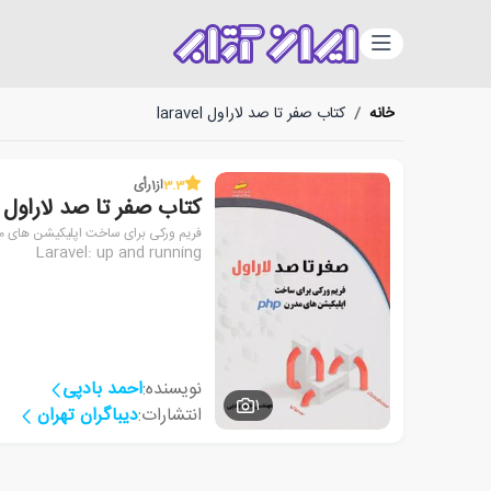
دسته‌بندی
خانه
/
کتاب صفر تا صد لاراول laravel
3.3
از
1
رأی
کتاب صفر تا صد لاراول laravel
فریم ورکی برای ساخت اپلیکیشن های مدرن
Laravel: up and running
نویسنده:
احمد بادپی
1
انتشارات:
دیباگران تهران