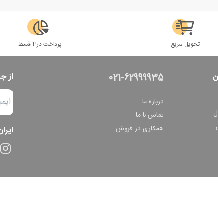
تحویل سریع
پرداخت در 4 قسط
ن
از ج
021-62999935
درباره ما
ل
تماس با ما
همکاری در فروش
ایران