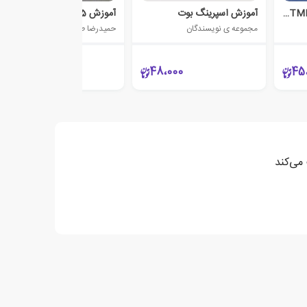
کارگاه آموزشی HTML5,CSS3
آموزش اسپرینگ بوت
آموزش HTML5 و CSS3
مجموعه ی نویسندگان
حمیدرضا طالبی
8،500
48،000
45