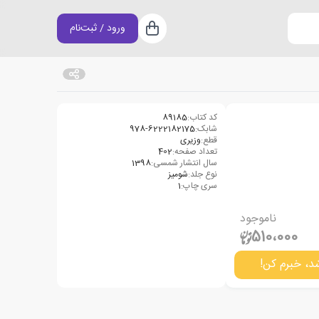
ورود / ثبت‌نام
سبد خرید
کد کتاب:
89185
شابک:
978-6222182175
قطع:
وزیری
تعداد صفحه:
402
سال انتشار شمسی:
1398
نوع جلد:
شومیز
سری چاپ:
1
ناموجود
510،000
د، خبرم کن!