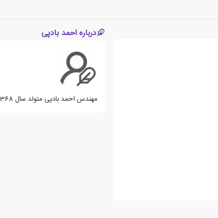
درباره احمد بادپی
مهندس احمد بادپی متولد سال 1368، مولف ایرانی می باشد.