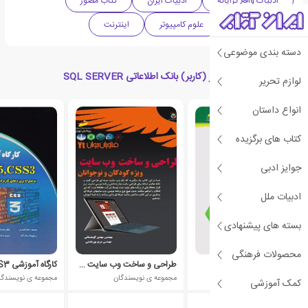
ادبیات واقع گرایانه
ادبیات ایران
کتاب مصور
برنامه نویسی
علوم کامپیوتر
اینترنت
دسته بندی موضوعی
کتاب های مرتبط با مدیر (کاربر) بانک اطلاعاتی SQL SERVER
لوازم تحریر
انواع داستان
کتاب های برگزیده
جوایز ادبی
ادبیات ملل
بسته های پیشنهادی
محصولات فرهنگی
آموزش اسپرینگ بوت
طراحی و ساخت وب سایت ویژه کودکان و نوجوانان
مجموعه ی نویسندگان
مجموعه ی نویسندگان
مجموعه ی نویسندگا
کمک آموزشی