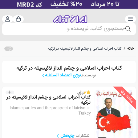
دسته‌بندی
ورود 
سبد خرید
جستجوی کتاب، نویسنده و...
خانه
/
کتاب احزاب اسلامی و چشم انداز لائیسیته در ترکیه
کتاب احزاب اسلامی و چشم انداز لائیسیته در ترکیه
نویسنده:
نوژن اعتضاد السلطنه
پیشنهاد ویژه
3
از
1
رأی
کتاب احزاب اسلامی و چشم انداز لائیسیته در
ترکیه
Islamic parties and the prospect of laicism in
Turkey
انتشارات:
چاپخش