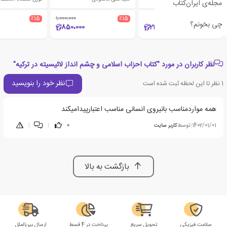
مجله‌ی ایران‌کتاب
٪15
1،000،000
٪15
چی بخونم؟
850،000
22،000
نظر کاربران در مورد "کتاب احزاب اسلامی و چشم انداز لائیسیته در ترکیه"
نظر خود را بنویسید
1
نظر تا این لحظه ثبت شده است
همه مواردمناسب بانیروی انسانی مناسب اعتبارپیدامیکند
1402/01/01
|
توسط
کاربر سایت
0
|
|
بازگشت به بالا
سلامت فیزیکی
تحویل سریع
پرداخت در 4 قسط
ارسال بین‌الملل