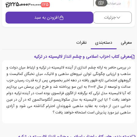
1
225،000
٪25
300،000
جزئیات
افزودن به سبد
معرفی
دسته‌بندی
نظرات
معرفی کتاب احزاب اسلامی و چشم انداز لائیسیته در ترکیه
در بررسی حاضر به ارائه چشم اندازی از آینده لائیسیته در ترکیه و ارتباط میان دولت و
مذهب و ارزیابی چگونگی توازن نیروهای مذهبی و لائیک، میان نخبگان کمالیست و
گروههای اجتماعی تازه ظهور یافته در دهه اخیر بخصوص پس از به قدرت رسیدن حزب
عدالت و توسعه از سال 2002 به این سو پرداخته شد و طرح این پرسش می پردازیم
که آیا لائیسیته مدل ترکی که برگرفته از الگوی فرانسوی بوده است در آینده ترکیه دوام
خواهد یافت ؟ ایا این لائیسیته به مدل سکولاریسم آنگلوساکسون که در آن در عین
جدایی دین از دولت به عقاید مذهبی شهروندان احترام گذاشته می شود و آزادی
مذهبی نیز مورد پذیرش است استحاله خواهد یافت ؟